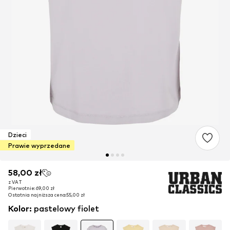
Dzieci
Prawie wyprzedane
58,00 zł
58,00 zł
z VAT
z VAT
Pierwotnie: 69,00 zł
Pierwotnie: 69,00 zł
Ostatnia najniższa cena:
Ostatnia najniższa cena:
55,00 zł
55,00 zł
Kolor
:
pastelowy fiolet