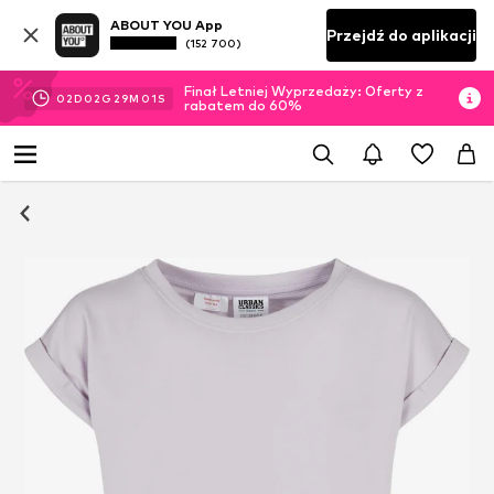
ABOUT YOU App
Przejdź do aplikacji
(152 700)
Finał Letniej Wyprzedaży: Oferty z
02
D
02
G
29
M
01
S
rabatem do 60%