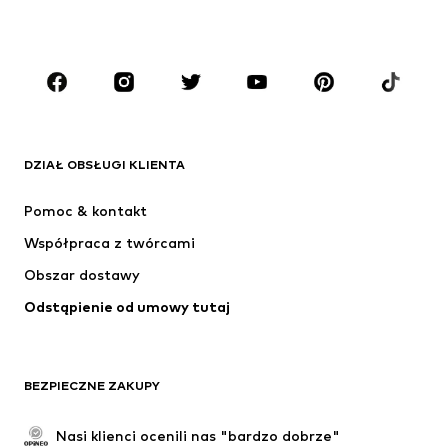
CHŁOPCY
Dzieci (92-140 cm)
Młodzież (140-176 cm)
MARKI
ADIDAS ORIGINALS
Nike Sportswear
Next
ADIDAS SPORTSWEAR
DZIAŁ OBSŁUGI KLIENTA
NIKE
ADIDAS PERFORMANCE
Pomoc & kontakt
NAME IT
SUPERFIT
Współpraca z twórcami
Obszar dostawy
Odstąpienie od umowy tutaj
BEZPIECZNE ZAKUPY
Nasi klienci ocenili nas "bardzo dobrze"