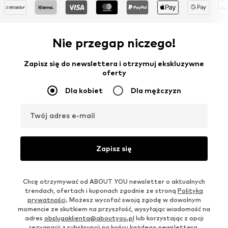
Nie przegap niczego!
Zapisz się do newslettera i otrzymuj ekskluzywne
oferty
Dla kobiet
Dla mężczyzn
Twój adres e-mail
Zapisz się
Chcę otrzymywać od ABOUT YOU newsletter o aktualnych
trendach, ofertach i kuponach zgodnie ze stroną
Polityka
prywatności
. Możesz wycofać swoją zgodę w dowolnym
momencie ze skutkiem na przyszłość, wysyłając wiadomość na
adres
obslugaklienta@aboutyou.pl
lub korzystając z opcji
rezygnacji z subskrypcji na końcu każdego newslettera.