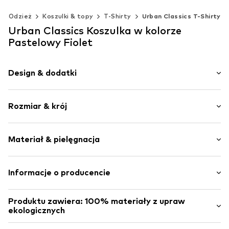
Odzież
Koszulki & topy
T-Shirty
Urban Classics T-Shirty
Urban Classics Koszulka w kolorze
Pastelowy Fiolet
Design & dodatki
Jednolite kolory
Rozmiar & krój
Dżersej
Okrągły dekolt
Długość rękawa: 1/4 ramienia
Obszyte brzegi
Materiał & pielęgnacja
Długość: Długość normalna
Nacięte rękawy
Krój: Normalny krój
Podwinięty rękaw
Materiał: 100% Bawełna (z upraw ekologicznych)
Informacje o producencie
Kołnierz ze ściągaczem
Kraj pochodzenia: Bangladesz
Proste zakończenie
TB International GmbH
Szwy w jednym odcieniu
Produktu zawiera: 100% materiały z upraw
Nie suszyć w suszarce
Dr.-Robert-Murjahn-Str. 7
ekologicznych
Miękki w dotyku
Nie czyścić chemicznie
64372 Ober-Ramstadt
Nie prasować na gorąco
DE
Wykonane z:
Bawełna (z upraw ekologicznych)