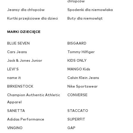
chłopców
Jeansy dla chłopców
Spodenki dla niemowlaka
Kurtki przejściowe dla dzieci
Buty dla niemowląt
MARKI DZIECIĘCE
BLUE SEVEN
BISGAARD
Cars Jeans
Tommy Hilfiger
Jack & Jones Junior
KIDS ONLY
LEVI'S
MANGO Kids
name it
Calvin Klein Jeans
BIRKENSTOCK
Nike Sportswear
Champion Authentic Athletic
CONVERSE
Apparel
SANETTA
STACCATO
Adidas Performance
SUPERFIT
VINGINO
GAP