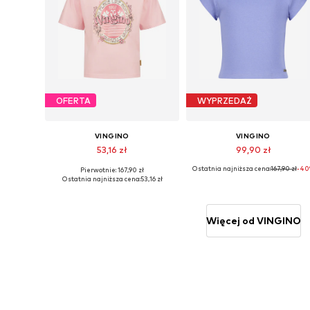
OFERTA
WYPRZEDAŻ
VINGINO
VINGINO
53,16 zł
99,90 zł
Ostatnia najniższa cena:
167,90 zł
-40
Pierwotnie: 167,90 zł
Dostępne rozmiary: 142, 154, 166
Dostępne rozmiary: 116
Ostatnia najniższa cena:
53,16 zł
Dodaj do koszyka
Dodaj do koszyka
Więcej od VINGINO