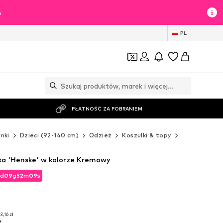
%
PL
PŁATNOŚĆ ZA POBRANIEM
nki
Dzieci (92-140 cm)
Odzież
Koszulki & topy
T-Shirty
V
ka 'Henske' w kolorze Kremowy
d
09
g
52
m
06
s
d
09
g
52
m
06
s
3,16 zł
y
3,16 zł