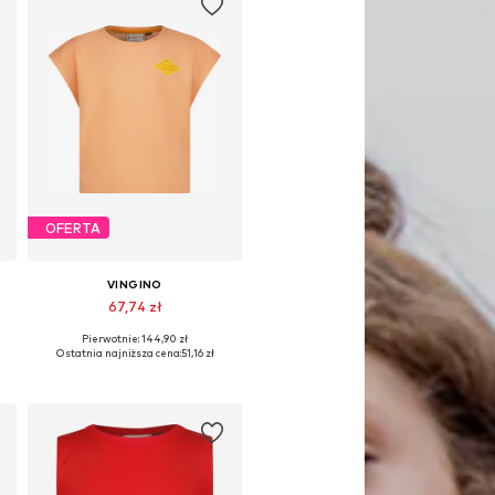
OFERTA
VINGINO
67,74 zł
Pierwotnie: 144,90 zł
Dostępne rozmiary: 170-176
Ostatnia najniższa cena:
51,16 zł
Dodaj do koszyka