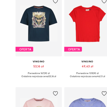
OFERTA
OFERTA
VINGINO
VINGINO
53,16 zł
49,43 zł
Pierwotnie: 167,90 zł
Pierwotnie: 109,90 zł
Dostępne rozmiary: 142, 154, 166
Dostępne rozmiary: 152
Ostatnia najniższa cena:
53,16 zł
Ostatnia najniższa cena:
46,13 zł
Dodaj do koszyka
Dodaj do koszyka