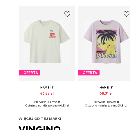
OFERTA
OFERTA
NAME IT
NAME IT
46,32 zł
68,31 zł
Pierwotnie: 57,90 zł
Pierwotnie: 95,90 zł
Dostępne rozmiary: 122-128, 134-140, 146-152, 158-164
Dostępne w różnych rozmiarach
Ostatnia najniższa cena:
40,53 zł
Ostatnia najniższa cena:
68,31 zł
Dodaj do koszyka
Dodaj do koszyka
WIĘCEJ OD TEJ MARKI
VINGINO