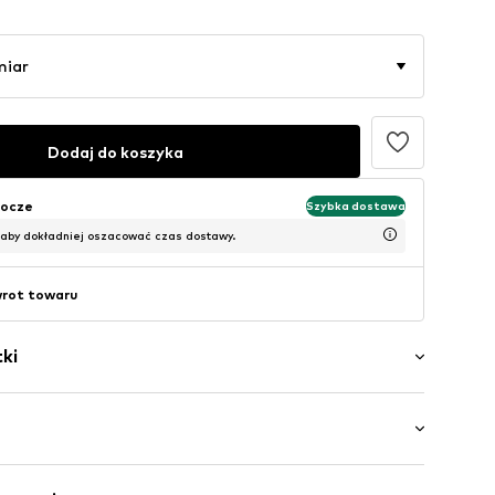
miar
Dodaj do koszyka
bocze
Szybka dostawa
 aby dokładniej oszacować czas dostawy.
wrot towaru
ki
lt
a: 1/2 ramienia
gi