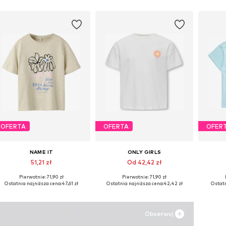
OFERTA
OFERTA
OFER
NAME IT
ONLY GIRLS
51,21 zł
Od 42,42 zł
Pierwotnie: 71,90 zł
Pierwotnie: 71,90 zł
Dostępne w różnych rozmiarach
Dostępne rozmiary: 122-128, 134-140, 158-164
Ostatnia najniższa cena:
47,61 zł
Ostatnia najniższa cena:
42,42 zł
Ostatn
Dodaj do koszyka
Dodaj do koszyka
Do
Obserwuj