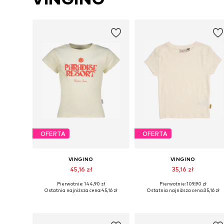
OFERTA
OFERTA
VINGINO
VINGINO
45,16 zł
35,16 zł
Pierwotnie: 144,90 zł
Pierwotnie: 109,90 zł
Dostępne rozmiary: 140, 152, 164, 170-176
Dostępne rozmiary: 152
Ostatnia najniższa cena:
45,16 zł
Ostatnia najniższa cena:
35,16 zł
Dodaj do koszyka
Dodaj do koszyka