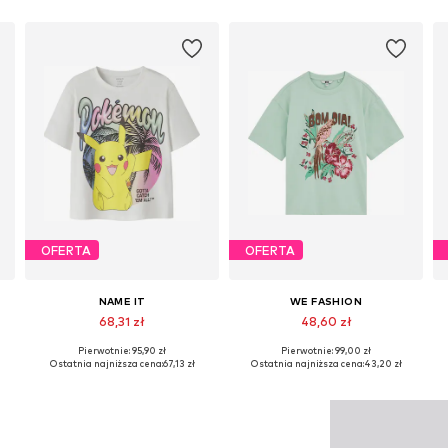
OFERTA
OFERTA
NAME IT
WE FASHION
68,31 zł
48,60 zł
Pierwotnie: 95,90 zł
Pierwotnie: 99,00 zł
Dostępne w różnych rozmiarach
Dostępne rozmiary: 122-128, 134-140, 146-152, 158-164
Ostatnia najniższa cena:
67,13 zł
Ostatnia najniższa cena:
43,20 zł
Dodaj do koszyka
Dodaj do koszyka