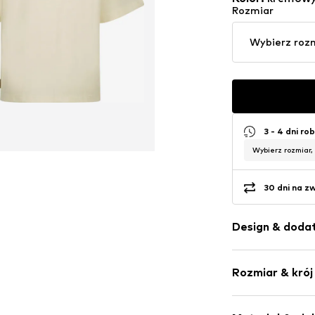
Rozmiar
Wybierz roz
3 - 4 dni ro
Wybierz rozmiar,
30 dni na z
Design & dodat
Nadruk
Rozmiar & krój
Dżersej
Okrągły deko
Długość rękaw
Obszyte brze