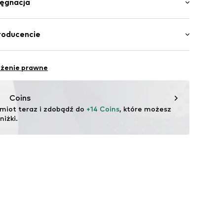
lęgnacja
gość normalna
ję
y krój
ogo
 Bawełna
roducencie
ku
a: Bangladesz
1932001000002
B.V.
eżenie prawne
om & info@raizzed.com
Coins
miot teraz i zdobądź do 
+14 Coins
, które możesz 
iżki.