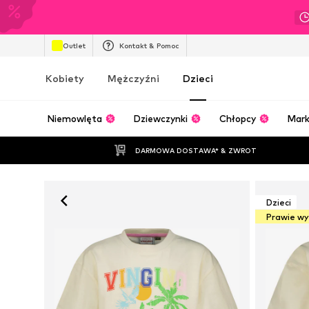
Outlet
Kontakt & Pomoc
Kobiety
Mężczyźni
Dzieci
Niemowlęta
Dziewczynki
Chłopcy
Mark
DARMOWA DOSTAWA* & ZWROT
Dzieci
Prawie w