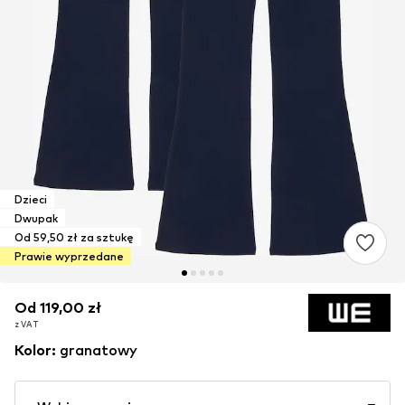
Dzieci
Dwupak
Od 59,50 zł za sztukę
Prawie wyprzedane
Od 119,00 zł
Od 119,00 zł
z VAT
z VAT
Kolor
:
granatowy