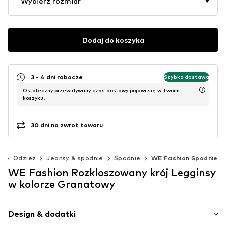
Wybierz rozmiar
Dodaj do koszyka
3 - 4 dni robocze
Szybka dostawa
Ostateczny przewidywany czas dostawy pojawi się w Twoim
koszyku.
30 dni na zwrot towaru
)
Odzież
Jeansy & spodnie
Spodnie
WE Fashion Spodnie
WE Fashion Rozkloszowany krój Legginsy
w kolorze Granatowy
Design & dodatki