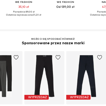
WE FASHION
WE FASHION
NA
35,10 zł
Od 139,00 zł
47,
Pierwotnie: 89,00 zł
Pierwotn
Ostatnia najniższa cena:
31,20 zł
Ostatnia najni
MOŻE CI SIĘ SPODOBAĆ RÓWNIEŻ
Sponsorowane przez nasze marki
WYPRZEDAŻ
WYPRZEDAŻ