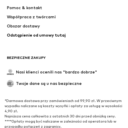
NIKE
Jordan
Pomoc & kontakt
ADIDAS PERFORMANCE
NAME IT
Współpraca z twórcami
Obszar dostawy
Odstąpienie od umowy tutaj
BEZPIECZNE ZAKUPY
Nasi klienci ocenili nas "bardzo dobrze"
Twoje dane są u nas bezpieczne
*Darmowa dostawa przy zamówieniach od 99,90 zł. W przeciwnym
wypadku naliczane są koszty wysyłki i opłaty za usługę w wysokości
4,90 zł.
Najniższa cena całkowita z ostatnich 30 dni przed obniżką ceny.
****Opłaty mogą być naliczane w zależności od operatora lub w
przypadku połączeń z zagranicy.