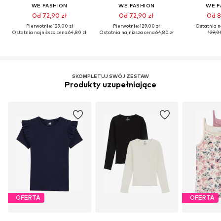
WE FASHION
WE FASHION
WE F
Od 72,90 zł
Od 72,90 zł
Od 8
Pierwotnie: 129,00 zł
Pierwotnie: 129,00 zł
Ostatnia n
Ostatnia najniższa cena:
64,80 zł
Ostatnia najniższa cena:
64,80 zł
129,0
SKOMPLETUJ SWÓJ ZESTAW
Produkty uzupełniające
OFERTA
OFERTA