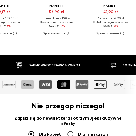
AME IT
NAME IT
NAME IT
,17 zł
56,90 zł
43,90 zł
ie: 102,90 zł
Pierwotnie: 71,90 zł
Pierwotnie: 52,90 zł
najniższa cena:
Ostatnia najniższa cena:
Ostatnia najniższa cena:
41 zł
-5%
59,90 zł
-5%
46,90 zł
-6%
OWA DOSTAWA* & ZWROT
30 DNI NA ZWROT TOWARU
Nie przegap niczego!
Zapisz się do newslettera i otrzymuj ekskluzywne
oferty
Dla kobiet
Dla mężczyzn