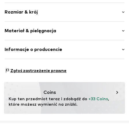
Jednolite kolory
Rozmiar & krój
Dżersej
Elastyczne zakończenie/szew
Opakowanie: Dwupak
Szwy w jednym odcieniu
Materiał & pielęgnacja
Długość: Długi / Maxi
Krój: Rozkloszowany krój
Nr artykułu
WEFdmt1001000008
Materiał: 96% Bawełna, 4% Elastan
Informacje o producencie
Kraj pochodzenia: Bangladesz
WE Fashion
Reactorweg 101
Zgłoś zastrzeżenie prawne
3542AD Utecht
NL
wecustomerservice@wefashion.com
Coins
Kup ten przedmiot teraz i zdobądź do 
+33 Coins
, 
które możesz wymienić na zniżki.