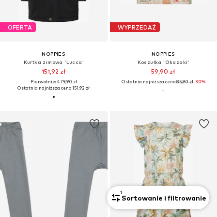
OFERTA
WYPRZEDAŻ
NOPPIES
NOPPIES
Kurtka zimowa 'Lucca'
Koszulka 'Okazaki'
151,92 zł
59,90 zł
Pierwotnie: 479,90 zł
Ostatnia najniższa cena:
85,90 zł
-30%
Ostatnia najniższa cena:
151,92 zł
1
Sortowanie i filtrowanie