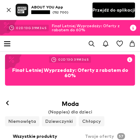
ABOUT YOU App
Przejdź do aplikacji
(152 700)
Finał Letniej Wyprzedaży: Oferty z
02
D
13
G
39
M
32
S
rabatem do 60%
02
D
13
G
39
M
32
S
Finał Letniej Wyprzedaży: Oferty z rabatem do
60%
Moda
(Noppies) dla dzieci
Niemowlęta
Dziewczynki
Chłopcy
Wszystkie produkty
Twoje oferty
57