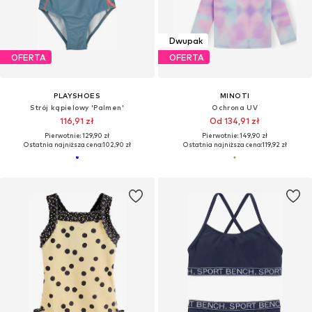
Dwupak
OFERTA
OFERTA
PLAYSHOES
MINOTI
Strój kąpielowy 'Palmen'
Ochrona UV
116,91 zł
Od 134,91 zł
Pierwotnie: 129,90 zł
Pierwotnie: 149,90 zł
Ostatnia najniższa cena:
102,90 zł
Ostatnia najniższa cena:
119,92 zł