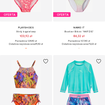
OFERTA
OFERTA
PLAYSHOES
NAME IT
Strój kąpielowy
Bustier Bikini 'NKFZIE'
103,92 zł
86,32 zł
Pierwotnie: 129,90 zł
Pierwotnie: 107,90 zł
Ostatnia najniższa cena:
91,92 zł
Ostatnia najniższa cena:
75,53 zł