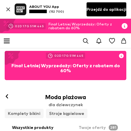
ABOUT YOU App
Przejdź do aplikacji
(152 700)
Finał Letniej Wyprzedaży: Oferty z
02
D
17
G
51
M
43
S
rabatem do 60%
02
D
17
G
51
M
43
S
Finał Letniej Wyprzedaży: Oferty z rabatem do
60%
Moda plażowa
dla dziewczynek
Komplety bikini
Stroje kąpielowe
Wszystkie produkty
Twoje oferty
281