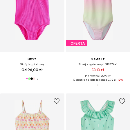
OFERTA
NEXT
NAME IT
Strój kąpielowy
Strój kąpielowy 'NKFZie'
Od 96,00 zł
53,13 zł
Pierwotnie: 95,90 zł
+
3
Ostatnia najniższa cena:
60,72 zł
-12%