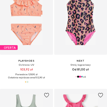
OFERTA
PLAYSHOES
NEXT
Ochrona UV
Strój kąpielowy
103,92 zł
Od 81,00 zł
Pierwotnie: 129,90 zł
+
6
Ostatnia najniższa cena:
102,90 zł