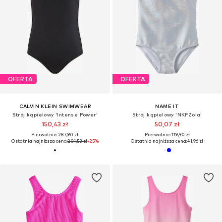
OFERTA
OFERTA
CALVIN KLEIN SWIMWEAR
NAME IT
Strój kąpielowy 'Intense Power'
Strój kąpielowy 'NKFZola'
150,43 zł
50,07 zł
Pierwotnie: 287,90 zł
Pierwotnie: 119,90 zł
Ostatnia najniższa cena:
201,53 zł
-25%
Ostatnia najniższa cena:
41,96 zł