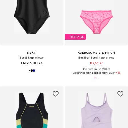
OFERTA
NEXT
ABERCROMBIE & FITCH
Strój kąpielowy
Bustier Strój kąpielowy
Od 66,00 zł
87,16 zł
Pierwotnie: 217,90 zł
Ostatnia najniższa cena:
91,45 zł
-4%