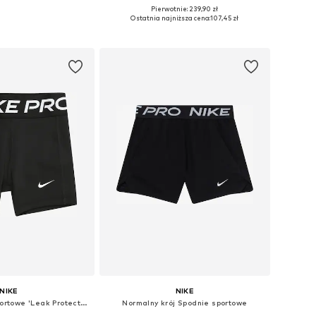
Pierwotnie: 239,90 zł
 104, 116, 140, 170-176
Dostępne rozmiary: 128-138, 138-147, 147-158, 158-170
Ostatnia najniższa cena:
107,45 zł
do koszyka
Dodaj do koszyka
NIKE
NIKE
Skinny Spodnie sportowe 'Leak Protection'
Normalny krój Spodnie sportowe