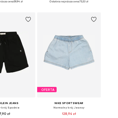
niższa cena:
59,94 zł
Ostatnia najniższa cena:
75,53 zł
do koszyka
Dodaj do koszyka
OFERTA
KLEIN JEANS
NIKE SPORTSWEAR
 krój Spodnie
Normalny krój Jeansy
7,90 zł
128,94 zł