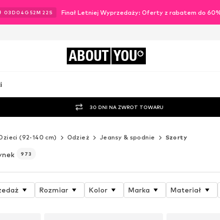
Finał Letniej Wyprzedaży: Oferty z rabatem do 60
03
D
04
G
52
M
20
S
ABOUT
YOU
i
30 DNI NA ZWROT TOWARU
Dzieci (92-140 cm)
Odzież
Jeansy & spodnie
Szorty
ynek
973
zedaż
Rozmiar
Kolor
Marka
Materiał