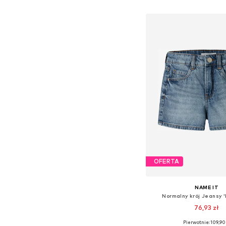
Dodaj do kos
OFERTA
NAME IT
Normalny krój Jeansy 
76,93 zł
Pierwotnie: 109,90 
Dostępne w różnych ro