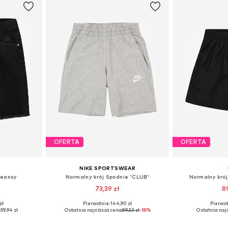
OFERTA
OFERTA
NIKE SPORTSWEAR
Jeansy
Normalny krój Spodnie 'CLUB'
Normalny kró
73,39 zł
8
zł
Pierwotnie: 144,90 zł
Pierwot
zmiarach
Dostępne rozmiary: 128-138, 138-147, 147-158, 158-170
Dostępne w r
:
59,94 zł
Ostatnia najniższa cena:
89,53 zł
-18%
Ostatnia najn
zyka
Dodaj do koszyka
Dodaj 