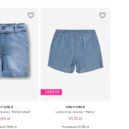
do koszyka
Dodaj do koszyka
OFERTA
Y GIRLS
ONLY GIRLS
 Jeansy 'KOGComet'
Lużny krój Jeansy 'Pema'
1,94 zł
91,72 zł
nie: 119,90 zł
Pierwotnie: 107,90 zł
óżnych rozmiarach
Dostępne w różnych rozmiarach