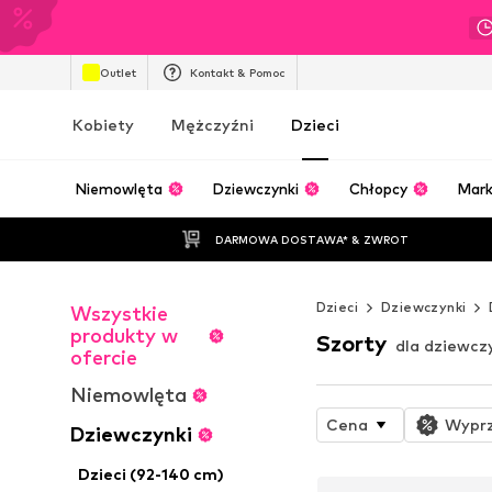
Outlet
Kontakt & Pomoc
Kobiety
Mężczyźni
Dzieci
Niemowlęta
Dziewczynki
Chłopcy
Mark
DARMOWA DOSTAWA* & ZWROT
Dzieci
Dziewczynki
Wszystkie
produkty w
Szorty
dla dziewcz
ofercie
Niemowlęta
Cena
Wypr
Dziewczynki
Dzieci (92-140 cm)