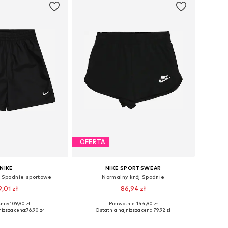
OFERTA
NIKE
NIKE SPORTSWEAR
j Spodnie sportowe
Normalny krój Spodnie
9,01 zł
86,94 zł
nie: 109,90 zł
Pierwotnie: 144,90 zł
óżnych rozmiarach
Dostępne w różnych rozmiarach
iższa cena:
76,90 zł
Ostatnia najniższa cena:
79,92 zł
do koszyka
Dodaj do koszyka