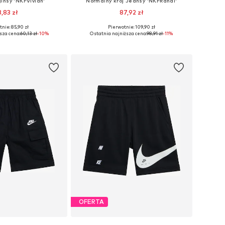
insy 'NKFVivian'
Normalny krój Jeansy 'NKFRandi'
3,83 zł
87,92 zł
nie: 85,90 zł
Pierwotnie: 109,90 zł
óżnych rozmiarach
Dostępne w różnych rozmiarach
sza cena:
60,13 zł
-10%
Ostatnia najniższa cena:
98,91 zł
-11%
do koszyka
Dodaj do koszyka
OFERTA