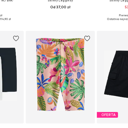
 'MJ BRK'
Skinny Legginsy
Skinny Legg
Od 37,00 zł
5
zł
Pierwot
Dostępne rozmiary: 122-128, 128-140, 147-163, 163-176
Dostępne w różnych rozmiarach
Dostępne w r
114,90 zł
Ostatnia najniż
zyka
Dodaj do koszyka
Dodaj 
OFERTA