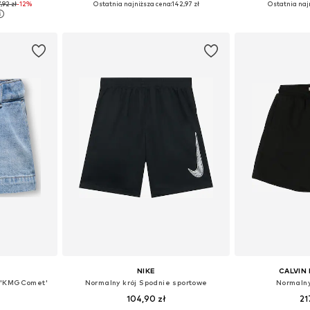
,92 zł
-12%
Ostatnia najniższa cena:
142,97 zł
Ostatnia naj
zyka
Dodaj do koszyka
Dodaj 
NIKE
CALVIN 
 'KMGComet'
Normalny krój Spodnie sportowe
Normalny
104,90 zł
21