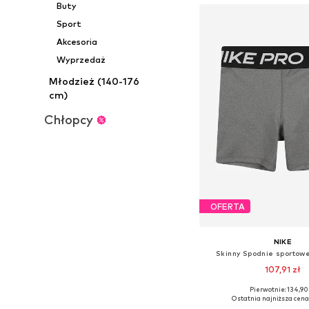
Buty
Sport
Akcesoria
Wyprzedaż
Młodzież (140-176
cm)
Chłopcy
OFERTA
NIKE
Skinny Spodnie sportowe
107,91 zł
+
1
Pierwotnie: 134,90
Dostępne w różnych ro
Ostatnia najniższa cena