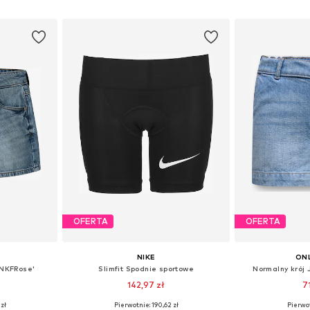
zyka
Dodaj do koszyka
Dodaj 
OFERTA
OFERTA
NIKE
ONL
'NKFRose'
Slimfit Spodnie sportowe
Normalny krój
142,97 zł
7
zł
Pierwotnie: 190,62 zł
Pierwot
zmiarach
Dostępne w różnych rozmiarach
Dostępne w r