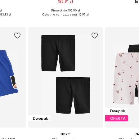
152,91 zł
16
zł
Pierwotnie: 192,90 zł
zmiarach
Dostępne w różnych rozmiarach
:
83,93 zł
Ostatnia najniższa cena:
112,97 zł
zyka
Dodaj do koszyka
Dodaj 
Dwupak
Dwupak
OFERTA
NEXT
N