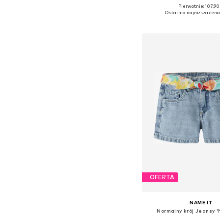
Pierwotnie: 107,90 
Dostępne w różnych ro
Ostatnia najniższa cena
Dodaj do kos
OFERTA
NAME IT
Normalny krój Jeansy 