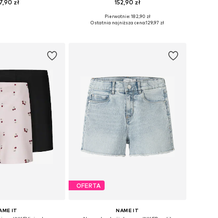
7,90 zł
152,90 zł
Pierwotnie: 182,90 zł
Dostępne rozmiary: 122-128, 128-138, 138-147
Dostępne w różnych rozmiarach
Ostatnia najniższa cena:
129,97 zł
do koszyka
Dodaj do koszyka
OFERTA
AME IT
NAME IT