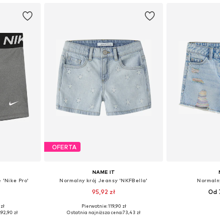
OFERTA
NAME IT
 'Nike Pro'
Normalny krój Jeansy 'NKFBella'
Normaln
95,92 zł
Od 
 zł
Pierwotnie: 119,90 zł
zmiarach
Dostępne w różnych rozmiarach
Dostępne w r
:
92,90 zł
Ostatnia najniższa cena:
73,43 zł