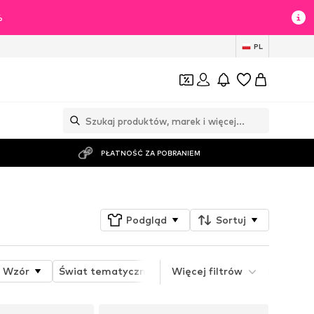
%
PL
PŁATNOŚĆ ZA POBRANIEM
Podgląd
Sortuj
Wzór
Świat tematyczny
Więcej filtrów
Detale
Właściwości 