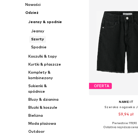
Nowości
Odzież
Jeansy & spodnie
Jeansy
Szorty
Spodnie
Koszulki & topy
Kurtki & płaszcze
Komplety &
kombinezony
Sukienki &
OFERTA
spódnice
Bluzy & dzianina
NAME IT
Szeroka nogawka 
Bluzki & koszule
59,94 zł
Bielizna
Moda plażowa
Pierwotnie: 119,90 
Dostępne w różnych ro
Ostatnia najniższa cena
Outdoor
Dodaj do kos