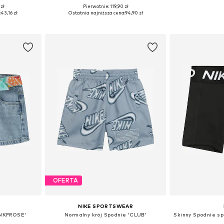
zł
Pierwotnie: 119,90 zł
zmiarach
Dostępne rozmiary: 122-128, 128-138, 138-147, 147-158
Dostępne rozmiary:
:
43,16 zł
Ostatnia najniższa cena:
94,90 zł
zyka
Dodaj do koszyka
Dodaj 
OFERTA
NIKE SPORTSWEAR
'NKFROSE'
Normalny krój Spodnie 'CLUB'