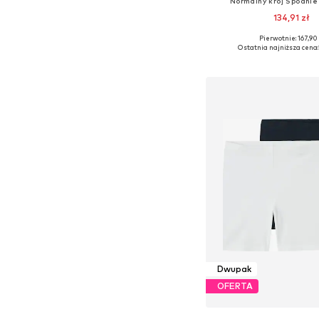
Normalny krój Spodnie
134,91 zł
Pierwotnie: 167,90 
Ostatnia najniższa cena:
Dodaj do kos
Dwupak
OFERTA