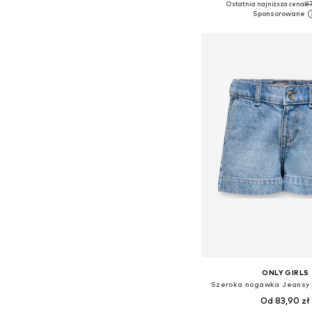
Ostatnia najniższa cena:
87
Dodaj do kos
ONLY GIRLS
Szeroka nogawka Jeansy
Od 83,90 zł