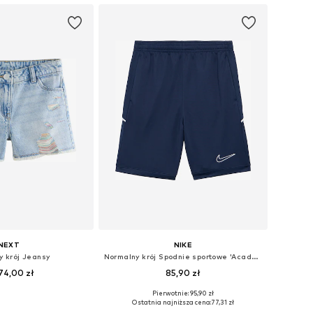
NEXT
NIKE
y krój Jeansy
Normalny krój Spodnie sportowe 'Academy'
74,00 zł
85,90 zł
Pierwotnie: 95,90 zł
óżnych rozmiarach
Dostępne rozmiary: 122-128, 128-138, 138-147, 147-158
Ostatnia najniższa cena:
77,31 zł