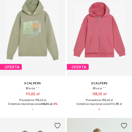
OFERTA
OFERTA
SCALPERS
SCALPERS
Bluza ' '
Bluza ' '
111,65 zł
118,10 zł
Pierwotnie: 195,46 zł
Pierwotnie: 195,46 zł
Ostatnia najniższa cena:
118,94 zł
-6%
Ostatnia najniższa cena:
104,98 zł