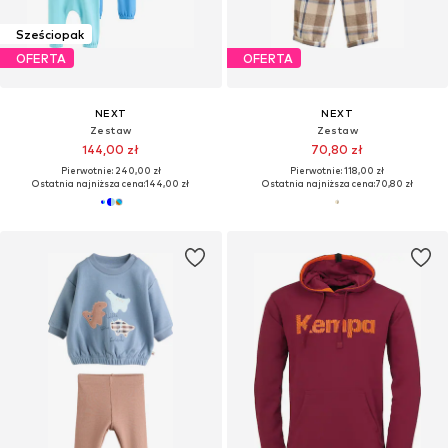
Sześciopak
OFERTA
OFERTA
NEXT
NEXT
Zestaw
Zestaw
144,00 zł
70,80 zł
Pierwotnie: 240,00 zł
Pierwotnie: 118,00 zł
Ostatnia najniższa cena:
144,00 zł
Ostatnia najniższa cena:
70,80 zł