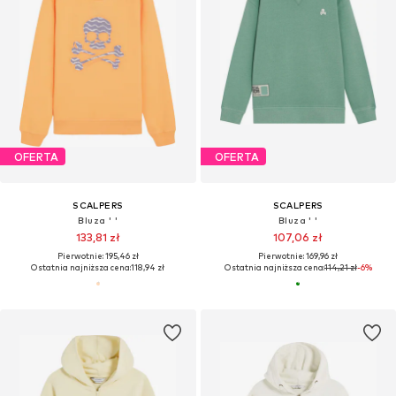
OFERTA
OFERTA
SCALPERS
SCALPERS
Bluza ' '
Bluza ' '
133,81 zł
107,06 zł
Pierwotnie: 195,46 zł
Pierwotnie: 169,96 zł
Ostatnia najniższa cena:
118,94 zł
Ostatnia najniższa cena:
114,21 zł
-6%