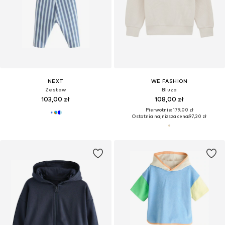
NEXT
WE FASHION
Zestaw
Bluza
103,00 zł
108,00 zł
Pierwotnie: 179,00 zł
Ostatnia najniższa cena:
97,20 zł