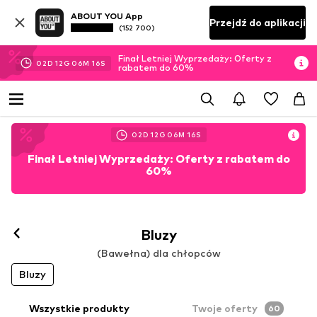
ABOUT YOU App
Przejdź do aplikacji
(152 700)
Finał Letniej Wyprzedaży: Oferty z
02
D
12
G
06
M
14
S
rabatem do 60%
02
D
12
G
06
M
14
S
Finał Letniej Wyprzedaży: Oferty z rabatem do
60%
Bluzy
(Bawełna) dla chłopców
Bluzy
Wszystkie produkty
Twoje oferty
60