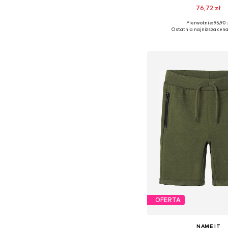
76,72 zł
Pierwotnie: 95,90 
Ostatnia najniższa cena
Dodaj do kos
OFERTA
NAME IT