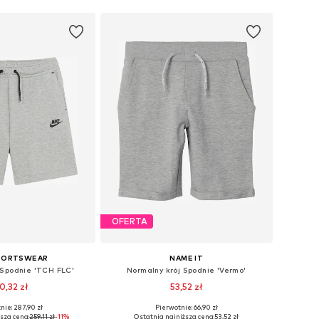
OFERTA
SPORTSWEAR
NAME IT
 Spodnie 'TCH FLC'
Normalny krój Spodnie 'Vermo'
0,32 zł
53,52 zł
+
5
nie: 287,90 zł
Pierwotnie: 66,90 zł
óżnych rozmiarach
Dostępne w różnych rozmiarach
sza cena:
259,11 zł
-11%
Ostatnia najniższa cena:
53,52 zł