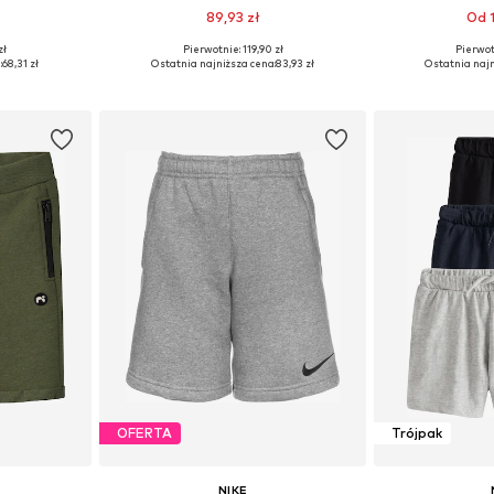
89,93 zł
Od 1
zł
Pierwotnie: 119,90 zł
Pierwot
Dostępne rozmiary: 92-98, 104-110, 110-116, 116-122
Dostępne w różnych rozmiarach
:
68,31 zł
Ostatnia najniższa cena:
83,93 zł
Ostatnia najn
zyka
Dodaj do koszyka
Dodaj 
OFERTA
Trójpak
NIKE