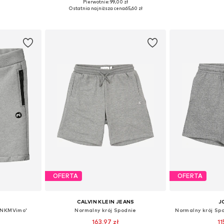
Pierwotnie: 99,00 zł
zmiarach
Dostępne w różnych rozmiarach
Dostępne w r
Ostatnia najniższa cena:
65,60 zł
zyka
Dodaj do koszyka
Dodaj 
OFERTA
OFERTA
CALVIN KLEIN JEANS
J
 'NKMVimo'
Normalny krój Spodnie
Normalny krój S
163,97 zł
11