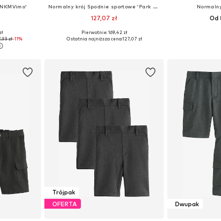
 'NKMVimo'
Normalny krój Spodnie sportowe 'Park 20'
Normalny
127,07 zł
Od 
zł
Pierwotnie: 169,42 zł
104, 116, 158
Dostępne rozmiary: 122-128, 140, 152
Dostępne w r
,33 zł
-11%
Ostatnia najniższa cena:
127,07 zł
zyka
Dodaj do koszyka
Dodaj 
Trójpak
OFERTA
Dwupak