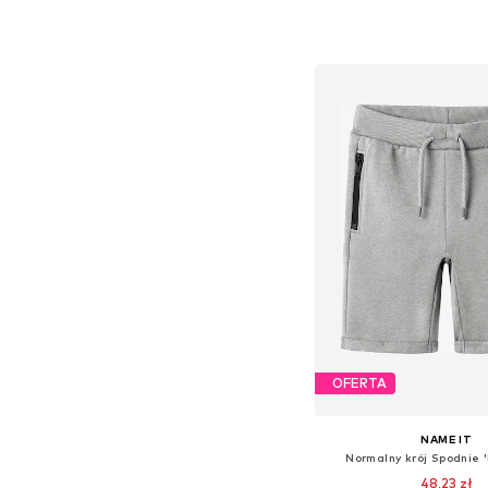
Dostępne w różnych ro
Dodaj do kos
OFERTA
NAME IT
Normalny krój Spodnie
48,23 zł