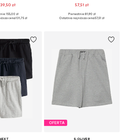
39,50 zł
57,51 zł
nie: 155,00 zł
Pierwotnie: 81,90 zł
Dostępne rozmiary: 98, 104, 110, 116, 122, 128
Dostępne rozmiary: 122-128
iższa cena:
131,75 zł
Ostatnia najniższa cena:
57,51 zł
do koszyka
Dodaj do koszyka
OFERTA
NEXT
S.OLIVER