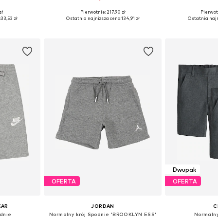
zł
Pierwotnie: 217,90 zł
Pierwot
zmiarach
Dostępne rozmiary: 104, 116, 128, 140, 152, 164
Dostępne rozmia
:
33,53 zł
Ostatnia najniższa cena:
134,91 zł
Ostatnia najn
zyka
Dodaj do koszyka
Dodaj 
Dwupak
OFERTA
OFERTA
EAR
JORDAN
C
odnie
Normalny krój Spodnie 'BROOKLYN ESS'
Normalny