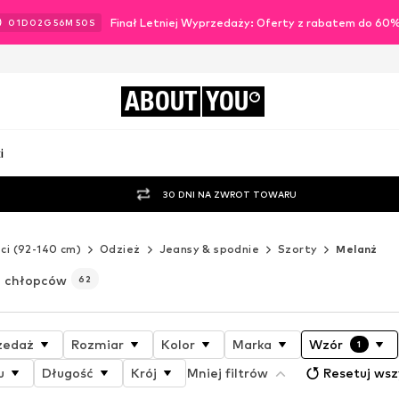
Finał Letniej Wyprzedaży: Oferty z rabatem do 60
01
D
02
G
56
M
48
S
ABOUT
YOU
i
30 DNI NA ZWROT TOWARU
ci (92-140 cm)
Odzież
Jeansy & spodnie
Szorty
Melanż
a chłopców
62
zedaż
Rozmiar
Kolor
Marka
Wzór
1
u
Długość
Krój
Mniej filtrów
Resetuj wsz