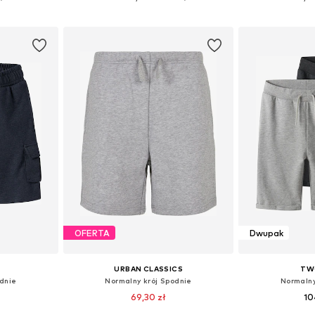
zyka
Dodaj do koszyka
Dodaj 
OFERTA
Dwupak
URBAN CLASSICS
TW
odnie
Normalny krój Spodnie
Normalny
69,30 zł
10