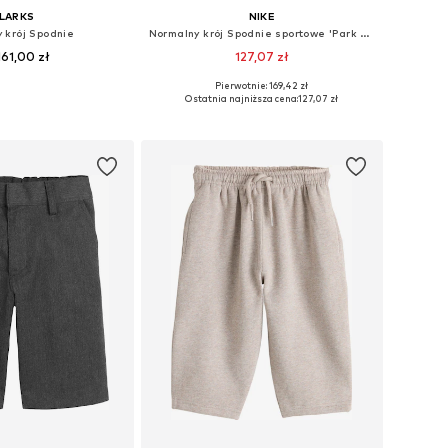
LARKS
NIKE
 krój Spodnie
Normalny krój Spodnie sportowe 'Park 20'
61,00 zł
127,07 zł
Pierwotnie: 169,42 zł
 98, 104, 110, 128, 158
Dostępne rozmiary: 122-128, 152
Ostatnia najniższa cena:
127,07 zł
do koszyka
Dodaj do koszyka