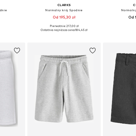
CLARKS
C
odnie
Normalny krój Spodnie
Normalny
Od 195,30 zł
Od 1
Pierwotnie: 217,00 zł
zmiarach
Dostępne w różnych rozmiarach
Dostępne rozmiary:
Ostatnia najniższa cena:
184,45 zł
zyka
Dodaj do koszyka
Dodaj 