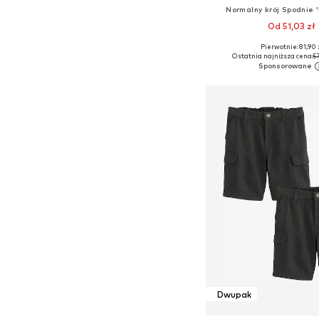
Normalny krój Spodnie
Od 51,03 zł
+
1
Pierwotnie: 81,90 
Dostępne rozmiary: 92, 98, 
Ostatnia najniższa cena:
57
Dodaj do kos
Dwupak