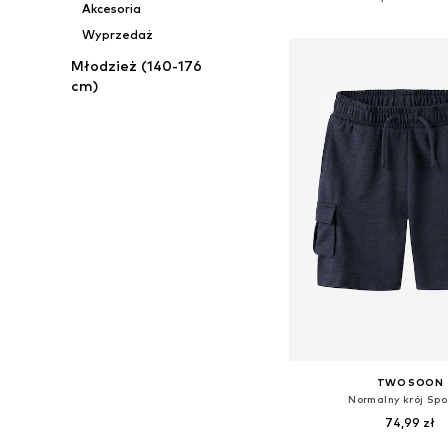
Akcesoria
Dodaj do kos
Wyprzedaż
Młodzież (140-176
cm)
TWO SOON
Normalny krój Sp
74,99 zł