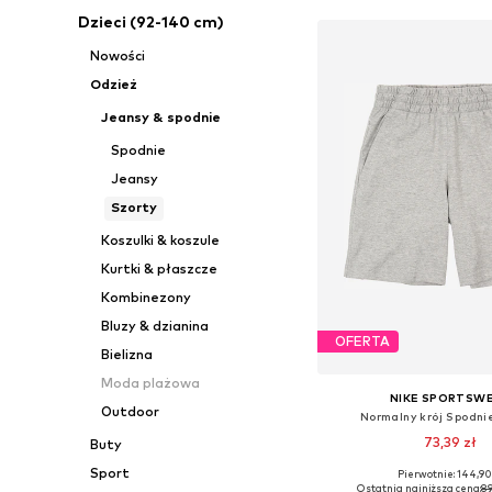
Dzieci (92-140 cm)
Nowości
Odzież
Jeansy & spodnie
Spodnie
Jeansy
Szorty
Koszulki & koszule
Kurtki & płaszcze
Kombinezony
Bluzy & dzianina
OFERTA
Bielizna
Moda plażowa
NIKE SPORTSW
Outdoor
Normalny krój Spodni
73,39 zł
Buty
Sport
Pierwotnie: 144,90
Ostatnia najniższa cena:
89