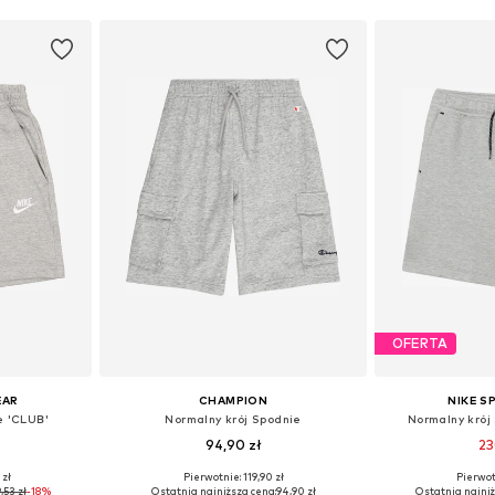
OFERTA
EAR
CHAMPION
NIKE 
e 'CLUB'
Normalny krój Spodnie
Normalny krój
94,90 zł
23
 zł
Pierwotnie: 119,90 zł
Pierwot
Dostępne rozmiary: 128-138, 138-147, 147-158, 158-170
Dostępne rozmiary: 116, 128, 140, 152, 164
Dostępne w r
,53 zł
-18%
Ostatnia najniższa cena:
94,90 zł
Ostatnia najniż