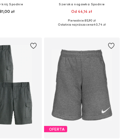
 krój Spodnie
Szeroka nogawka Spodnie
81,00 zł
Od 44,14 zł
Pierwotnie: 85,90 zł
óżnych rozmiarach
Dostępne rozmiary: 104, 128, 140, 152, 164, 176
Ostatnia najniższa cena:
40,74 zł
do koszyka
Dodaj do koszyka
OFERTA