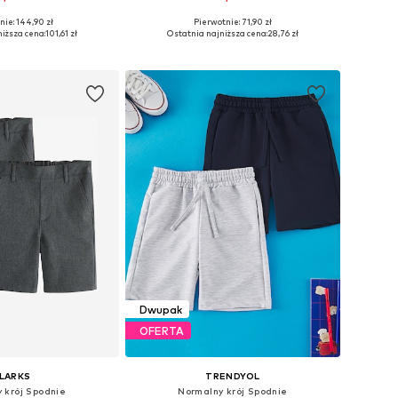
nie: 144,90 zł
Pierwotnie: 71,90 zł
ry: 128-132, 134-146
Dostępne rozmiary: 116, 122, 128, 134, 158
iższa cena:
101,61 zł
Ostatnia najniższa cena:
28,76 zł
do koszyka
Dodaj do koszyka
Dwupak
OFERTA
LARKS
TRENDYOL
 krój Spodnie
Normalny krój Spodnie