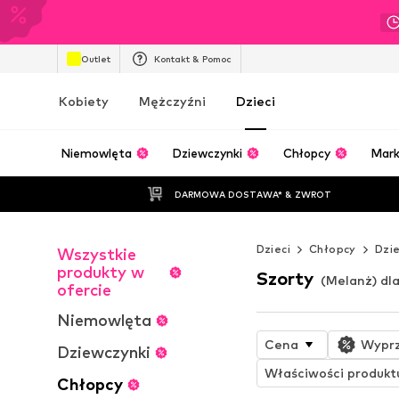
Outlet
Kontakt & Pomoc
Kobiety
Mężczyźni
Dzieci
Niemowlęta
Dziewczynki
Chłopcy
Mark
DARMOWA DOSTAWA* & ZWROT
Dzieci
Chłopcy
Dzie
Wszystkie
produkty w
Szorty
(Melanż) dl
ofercie
Niemowlęta
Cena
Wypr
Dziewczynki
Właściwości produkt
Chłopcy