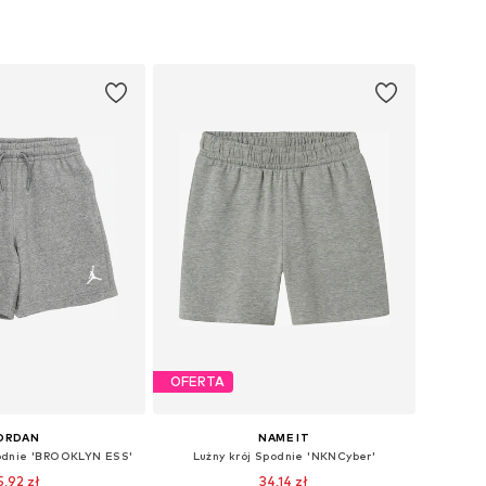
óżnych rozmiarach
Dostępne w różnych rozmiarach
do koszyka
Dodaj do koszyka
OFERTA
ORDAN
NAME IT
podnie 'BROOKLYN ESS'
Lużny krój Spodnie 'NKNCyber'
5,92 zł
34,14 zł