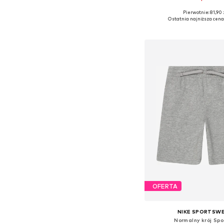
+
1
Pierwotnie: 81,90 
Dostępne w różnych ro
Ostatnia najniższa cena
Dodaj do kos
OFERTA
NIKE SPORTSW
Normalny krój Sp