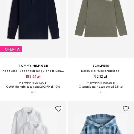
OFERTA
TOMMY HILFIGER
SCALPERS
Koszulka 'Essential Regular Fit Long Sleeve'
Koszulka 'Scworldlstee'
182,61 zł
92,12 zł
Pierwotnie: 239,90 zł
Pierwotnie: 108,38 zł
Ostatnia najniższa cena:
202,90 zł
-10%
Ostatnia najniższa cena:
82,91 zł