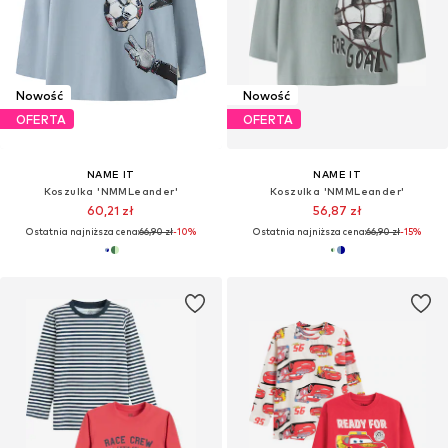
Nowość
Nowość
OFERTA
OFERTA
NAME IT
NAME IT
Koszulka 'NMMLeander'
Koszulka 'NMMLeander'
60,21 zł
56,87 zł
Ostatnia najniższa cena:
66,90 zł
-10%
Ostatnia najniższa cena:
66,90 zł
-15%