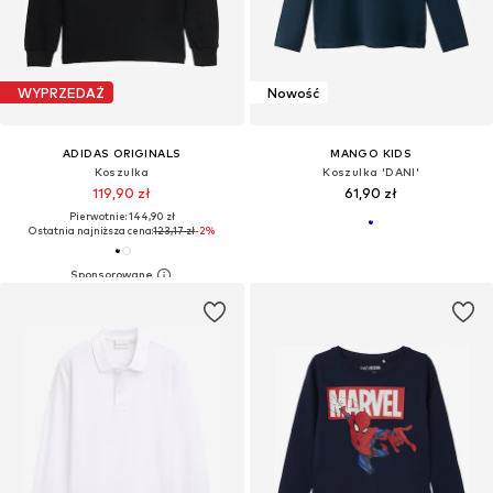
WYPRZEDAŻ
Nowość
ADIDAS ORIGINALS
MANGO KIDS
Koszulka
Koszulka 'DANI'
119,90 zł
61,90 zł
Pierwotnie: 144,90 zł
Ostatnia najniższa cena:
123,17 zł
-2%