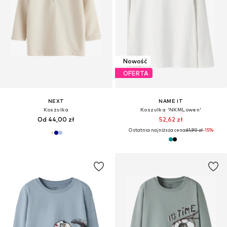
Nowość
OFERTA
NEXT
NAME IT
Koszulka
Koszulka 'NKMLowen'
Od 44,00 zł
52,62 zł
Ostatnia najniższa cena:
61,90 zł
-15%