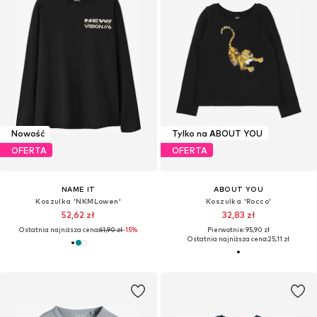
Nowość
Tylko na ABOUT YOU
OFERTA
OFERTA
NAME IT
ABOUT YOU
Koszulka 'NKMLowen'
Koszulka 'Rocco'
52,62 zł
32,83 zł
Ostatnia najniższa cena:
61,90 zł
-15%
Pierwotnie: 95,90 zł
Ostatnia najniższa cena:
25,11 zł