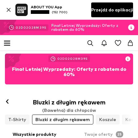
ABOUT YOU App
Przejdź do aplikacji
(152 700)
Finał Letniej Wyprzedaży: Oferty z
02
D
02
G
28
M
37
S
rabatem do 60%
02
D
02
G
28
M
37
S
Finał Letniej Wyprzedaży: Oferty z rabatem do
60%
Bluzki z długim rękawem
(Bawełna) dla chłopców
T-Shirty
Bluzki z długim rękawem
Koszule
Koszu
Wszystkie produkty
Twoje oferty
25