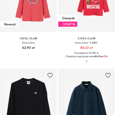
Dwupak
Nowość
OFERTA
COOL CLUB
COOL CLUB
Koszulka
Koszulka 'CARS'
62,90 zł
86,32 zł
Pierwotnie: 107,90 zł
Ostatnia najniższa cena:
91,72 zł
-5%