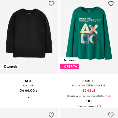
Nowość
Dwupak
OFERTA
NEXT
NAME IT
Koszulka
Koszulka 'NKMLOWEN'
Od 66,00 zł
52,62 zł
Ostatnia najniższa cena:
61,90 zł
-15%