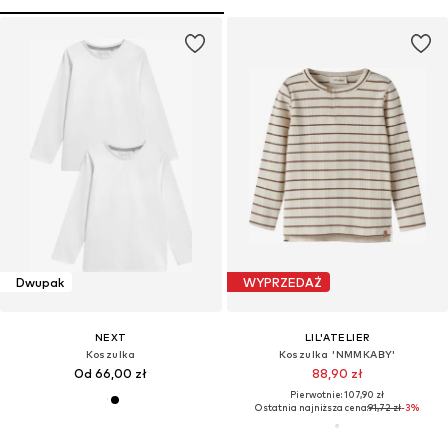
Dwupak
WYPRZEDAŻ
NEXT
LIL'ATELIER
Koszulka
Koszulka 'NMMKABY'
Od 66,00 zł
88,90 zł
Pierwotnie: 107,90 zł
Ostatnia najniższa cena:
91,72 zł
-3%