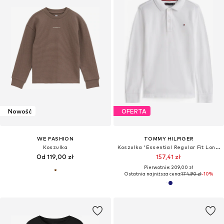
Nowość
OFERTA
WE FASHION
TOMMY HILFIGER
Koszulka
Koszulka 'Essential Regular Fit Long Sleeve'
Od 119,00 zł
157,41 zł
Pierwotnie: 209,00 zł
Ostatnia najniższa cena:
174,90 zł
-10%