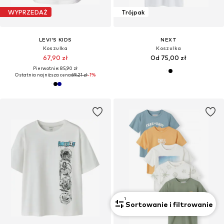
WYPRZEDAŻ
Trójpak
LEVI'S KIDS
NEXT
Koszulka
Koszulka
67,90 zł
Od 75,00 zł
Pierwotnie: 85,90 zł
Ostatnia najniższa cena:
69,21 zł
-1%
1
Sortowanie i filtrowanie