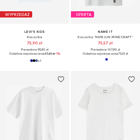
WYPRZEDAŻ
OFERTA
LEVI'S KIDS
NAME IT
Koszulka
Koszulka 'NKMJUN MINECRAFT'
75,90 zł
75,57 zł
Pierwotnie: 95,90 zł
Pierwotnie: 107,90 zł
Ostatnia najniższa cena:
77,31 zł
-1%
Ostatnia najniższa cena:
75,51 zł
+
1