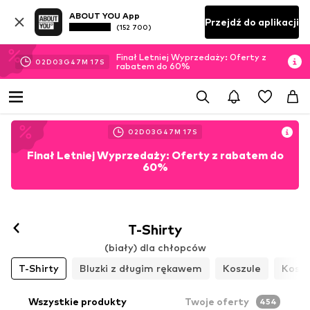
ABOUT YOU App
Przejdź do aplikacji
(152 700)
Finał Letniej Wyprzedaży: Oferty z
02
D
03
G
47
M
15
S
rabatem do 60%
02
D
03
G
47
M
15
S
Finał Letniej Wyprzedaży: Oferty z rabatem do
60%
T-Shirty
(biały) dla chłopców
T-Shirty
Bluzki z długim rękawem
Koszule
Koszu
Wszystkie produkty
Twoje oferty
454