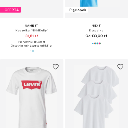
OFERTA
Pięciopak
NAME IT
NEXT
Koszulka 'NKMKally'
Koszulka
81,81 zł
Od 133,00 zł
Pierwotnie: 114,90 zł
Ostatnia najniższa cena:
81,81 zł