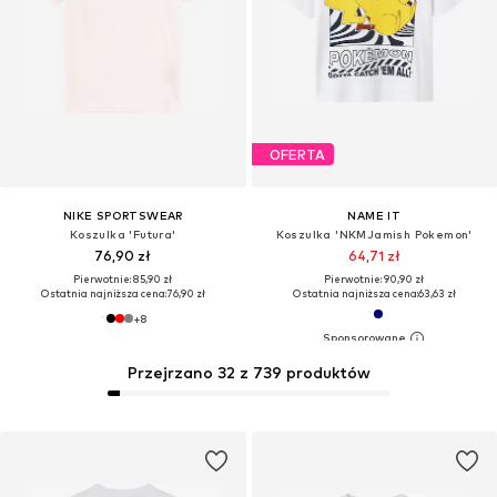
OFERTA
NIKE SPORTSWEAR
NAME IT
Koszulka 'Futura'
Koszulka 'NKMJamish Pokemon'
76,90 zł
64,71 zł
Pierwotnie: 85,90 zł
Pierwotnie: 90,90 zł
Ostatnia najniższa cena:
76,90 zł
Ostatnia najniższa cena:
63,63 zł
+
8
Przejrzano 32 z 739 produktów