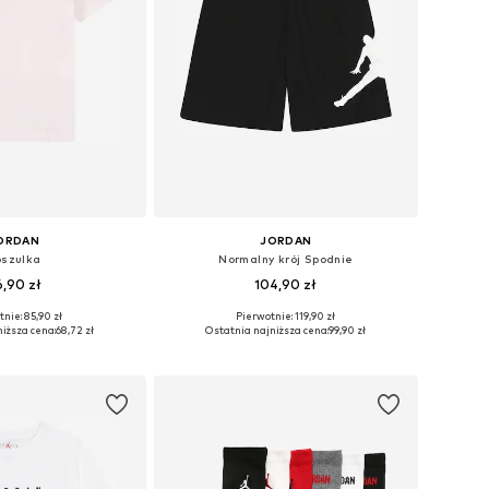
ORDAN
JORDAN
szulka
Normalny krój Spodnie
,90 zł
104,90 zł
nie: 85,90 zł
Pierwotnie: 119,90 zł
ozmiary: 128-138
Dostępne rozmiary: 128-138, 138-147, 147-158, 158-170
iższa cena:
68,72 zł
Ostatnia najniższa cena:
99,90 zł
do koszyka
Dodaj do koszyka