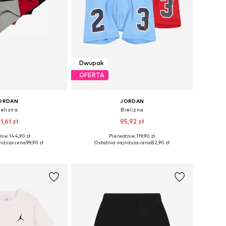
Dwupak
OFERTA
ORDAN
JORDAN
ielizna
Bielizna
1,61 zł
95,92 zł
nie: 144,90 zł
Pierwotnie: 119,90 zł
Dostępne rozmiary: 128-138, 138-147, 147-158, 158-170
Dostępne rozmiary: 128-138, 138-147, 147-158, 158-170
niższa cena:
99,90 zł
Ostatnia najniższa cena:
82,90 zł
do koszyka
Dodaj do koszyka