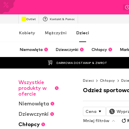
Outlet
Kontakt & Pomoc
Kobiety
Mężczyźni
Dzieci
Niemowlęta
Dziewczynki
Chłopcy
Mark
DARMOWA DOSTAWA* & ZWROT
Dzieci
Chłopcy
Dzie
Wszystkie
produkty w
Odzież sportow
ofercie
Niemowlęta
Cena
Wypr
Dziewczynki
Mniej filtrów
Chłopcy