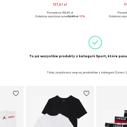
137,61 zł
11
Pierwotnie: 192,90 zł
Pierwot
Onesize
Dostępne rozmiary: 110-116
Dostępne 
Ostatnia najniższa cena:
152,90 zł
-10%
Ostatnia najn
zyka
Dodaj do koszyka
Dodaj 
To już wszystkie produkty z kategorii Sport, które pasu
Tutaj znajdziesz więcej produktów z kategorii Dzieci 