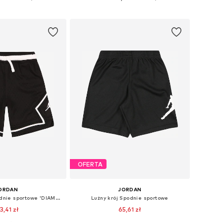
do koszyka
Dodaj do koszyka
OFERTA
ORDAN
JORDAN
Normalny krój Spodnie sportowe 'DIAMOND'
Lużny krój Spodnie sportowe
3,41 zł
65,61 zł