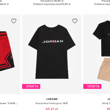
zł
Pierwotnie: 192,90 zł
Pierwot
128-140
Dostępne w różnych rozmiarach
Dostępne rozmiary:
:
66,32 zł
Ostatnia najniższa cena:
152,90 zł
Ostatnia najn
zyka
Dodaj do koszyka
Dodaj 
OFERTA
OFERTA
JORDAN
J
Normalny krój Spodnie sportowe 'DIAMOND'
Koszulka funkcyjna 'AIR'
Strój
60,27 zł
13