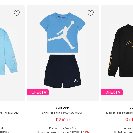
OFERTA
OFERTA
JORDAN
J
UNTAINSIDE'
Strój treningowy 'JUMBO'
Koszulka funkc
119,61 zł
Od 1
 zł
Pierwotnie: 167,90 zł
Pierwot
Dostępne rozmiary: 128-140, 140-152, 152-158
Dostępne rozmiary: 74-80, 80-86, 86-92
:
83,96 zł
Ostatnia najniższa cena:
132,90 zł
-10%
Ostatnia najn