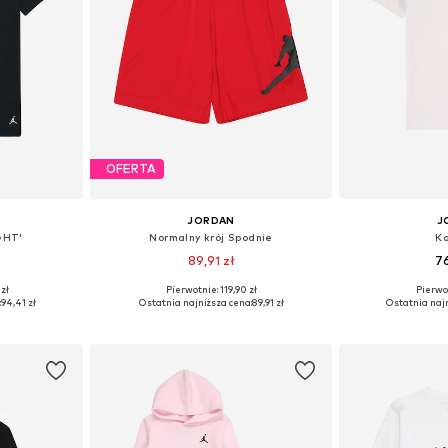
OFERTA
JORDAN
J
GHT'
Normalny krój Spodnie
Ko
89,91 zł
76
 zł
Pierwotnie: 119,90 zł
Pierwot
Dostępne rozmiary: 128-138, 138-147, 147-158, 158-170
Dostępne rozmiary: 128-138, 138-147, 147-158, 158-170
Dostępne r
:
94,41 zł
Ostatnia najniższa cena:
89,91 zł
Ostatnia najn
zyka
Dodaj do koszyka
Dodaj 