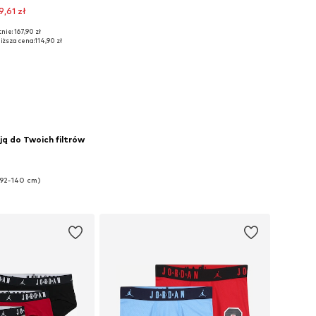
9,61 zł
nie: 167,90 zł
rozmiary: 80-86
iższa cena:
114,90 zł
do koszyka
ją do Twoich filtrów
(92-140 cm)