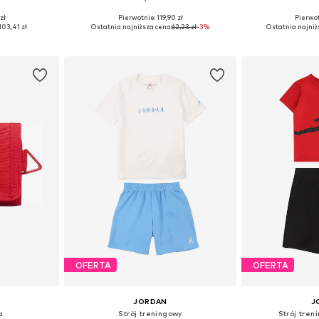
zł
Pierwotnie: 119,90 zł
Pierwot
 110, 116, 122
Dostępne rozmiary: 128-140
Dostępne rozmi
103,41 zł
Ostatnia najniższa cena:
62,23 zł
-3%
Ostatnia najniż
zyka
Dodaj do koszyka
Dodaj 
OFERTA
OFERTA
JORDAN
J
a
Strój treningowy
Strój tre