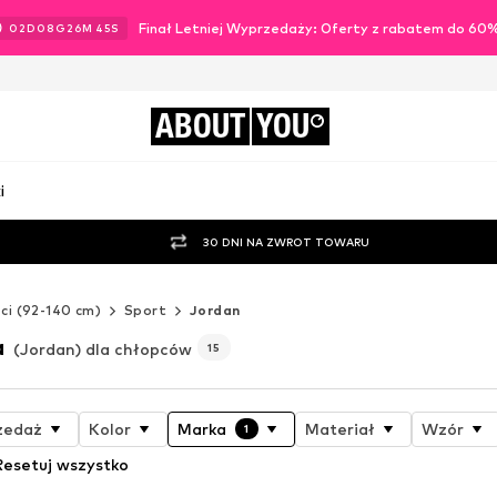
Finał Letniej Wyprzedaży: Oferty z rabatem do 60
02
D
08
G
26
M
44
S
ABOUT
YOU
i
30 DNI NA ZWROT TOWARU
ci (92-140 cm)
Sport
Jordan
a
(Jordan) dla chłopców
15
zedaż
Kolor
Marka
Materiał
Wzór
1
Resetuj wszystko