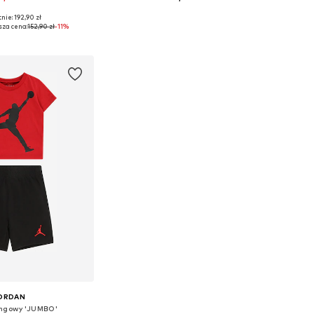
nie: 192,90 zł
ary: 92-98, 116-122
Dostępne rozmiary: Onesize
sza cena:
152,90 zł
-11%
do koszyka
Dodaj do koszyka
ORDAN
ningowy 'JUMBO'