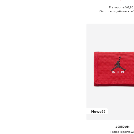
Pierwotnie: 167,90 
Dostępne rozmiary: 98, 104,
Ostatnia najniższa cena:
Dodaj do kos
Nowość
JORDAN
Torba sportow