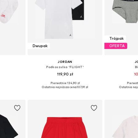
Trójpak
Dwupak
OFERTA
JORDAN
J
Podkoszulka 'FLIGHT'
B
119,90 zł
10
Pierwotnie: 134,90 zł
Pierwot
Dostępne rozmiary: 23,5-27, 27-35, 35-37,5, 37,5-40
Dostępne rozmiary: 128-138, 138-147
Ostatnia najniższa cena:
107,91 zł
Ostatnia naj
zyka
Dodaj do koszyka
Dodaj 