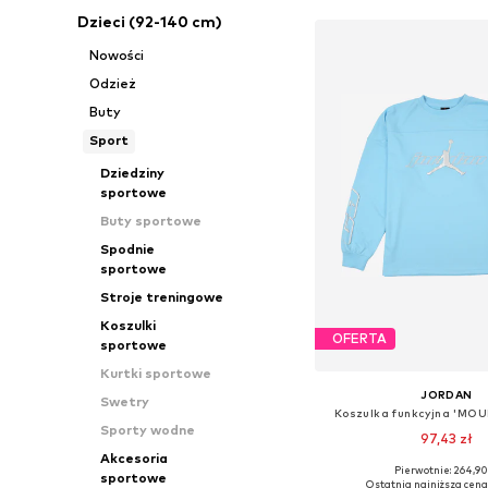
Dzieci (92-140 cm)
Nowości
Odzież
Buty
Sport
Dziedziny
sportowe
Buty sportowe
Spodnie
sportowe
Stroje treningowe
Koszulki
OFERTA
sportowe
Kurtki sportowe
JORDAN
Swetry
Koszulka funkcyjna 'MO
Sporty wodne
97,43 zł
Akcesoria
Pierwotnie: 264,90
sportowe
Ostatnia najniższa cena