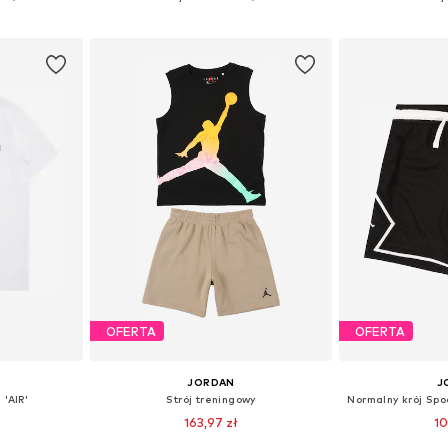
zyka
Dodaj do koszyka
Dodaj 
OFERTA
OFERTA
JORDAN
J
 'AIR'
Strój treningowy
163,97 zł
10