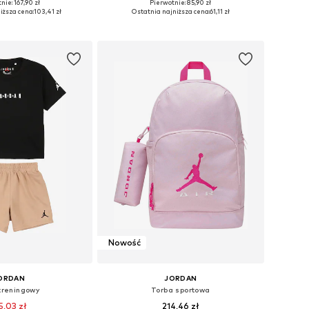
nie: 167,90 zł
Pierwotnie: 85,90 zł
 98, 104, 110, 116, 122
Dostępne rozmiary: 98, 104, 110, 116, 122
iższa cena:
103,41 zł
Ostatnia najniższa cena:
61,11 zł
do koszyka
Dodaj do koszyka
Nowość
ORDAN
JORDAN
 treningowy
Torba sportowa
5,03 zł
214,46 zł