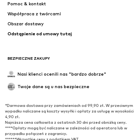
Pomoc & kontakt
SUPERFIT
NAME IT
Współpraca z twórcami
Obszar dostawy
Odstąpienie od umowy tutaj
BEZPIECZNE ZAKUPY
Nasi klienci ocenili nas "bardzo dobrze"
Twoje dane są u nas bezpieczne
*Darmowa dostawa przy zamówieniach od 99,90 zł. W przeciwnym
wypadku naliczane są koszty wysyłki i opłaty za usługę w wysokości
4,90 zł.
Najniższa cena całkowita z ostatnich 30 dni przed obniżką ceny.
****Opłaty mogą być naliczane w zależności od operatora lub w
przypadku połączeń z zagranicy.
******Wszystkie ceny z podatkiem VAT.