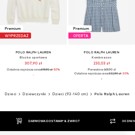
Premium
Premium
WYPRZEDAŻ
OFERTA
POLO RALPH LAUREN
POLO RALPH LAUREN
Bluzka sportowa
Kombinezon
307,90 zł
233,03 zł
Ostatnia najniższa cena:
619,90 zł
-50%
Pierwotnie: 669,90 zł
Ostatnia najniższa cena:
332,90 zł
-30%
Dzieci
Dziewczynki
Dzieci (92-140 cm)
Polo Ralph Lauren
DARMOWA DOSTAWA* & ZWROT
30 DNI