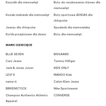
Koszulki dla niemowląt
Buty do raczkowania różowy dla
niemowląt
Kozaki niebieski dla niemowląt
Buty sportowe ADIDAS dla
chłopców
Jeansy dla chłopców
Spodenki dla niemowlaka
Kurtki przejściowe dla dzieci
Buty dla niemowląt
MARKI DZIECIĘCE
BLUE SEVEN
BISGAARD
Cars Jeans
Tommy Hilfiger
Jack & Jones Junior
KIDS ONLY
LEVI'S
MANGO Kids
name it
Calvin Klein Jeans
BIRKENSTOCK
Nike Sportswear
Champion Authentic Athletic
CONVERSE
Apparel