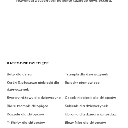
rezygnacji z subskrypcji na końcu każdego newslettera.
KATEGORIE DZIECIĘCE
Buty dla dzieci
Trampki dla dziewczynek
Kurtki & płaszcze niebieski dla
Śpiochy niemowlęce
dziewczynek
Swetry różowy dla dziewczyne
Czapki niebieski dla chłopców
Białe trampki chłopięce
Sukienki dla dziewczynek
Koszule dla chłopców
Ubrania dla dzieci wyprzedaż
T-Shirty dla chłopców
Bluzy Nike dla chłopców