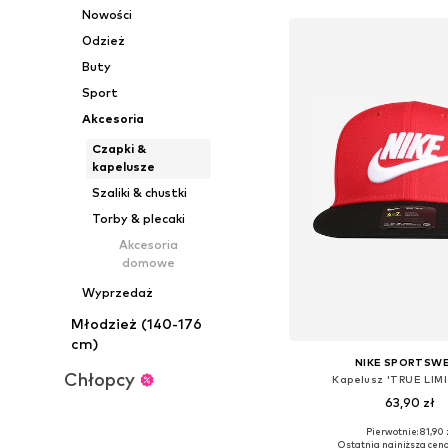
Nowości
Odzież
Buty
Sport
Akcesoria
Czapki &
kapelusze
Szaliki & chustki
Torby & plecaki
Akcesoria
domowe
Wyprzedaż
Młodzież (140-176
cm)
NIKE SPORTSW
Chłopcy
Kapelusz 'TRUE LIM
63,90 zł
Pierwotnie: 81,90 
Dostępne rozmiary:
Ostatnia najniższa cena