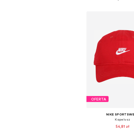
Dodaj do kos
OFERTA
NIKE SPORTSW
Kapelusz
54,81 zł