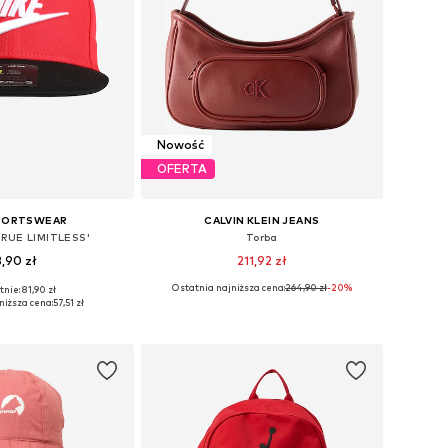
Nowość
OFERTA
SPORTSWEAR
CALVIN KLEIN JEANS
TRUE LIMITLESS'
Torba
,90 zł
211,92 zł
Ostatnia najniższa cena:
264,90 zł
-20%
nie: 81,90 zł
rozmiary: 48-54
Dostępne rozmiary: One Size
niższa cena:
57,51 zł
do koszyka
Dodaj do koszyka