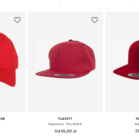
zyka
Dodaj do koszyka
Dodaj 
EAR
FLEXFIT
F
Kapelusz 'Pro-Style'
Ka
Od 55,00 zł
73