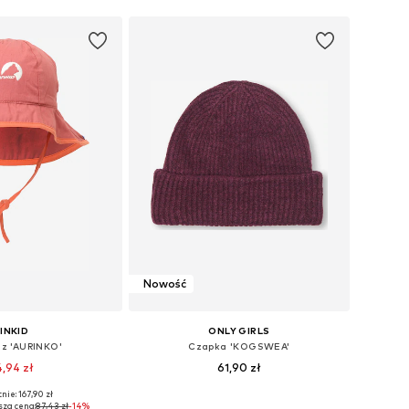
Nowość
FINKID
ONLY GIRLS
sz 'AURINKO'
Czapka 'KOGSWEA'
,94 zł
61,90 zł
nie: 167,90 zł
iary: 50-52, 52-54
Dostępne rozmiary: 48-54
sza cena:
87,43 zł
-14%