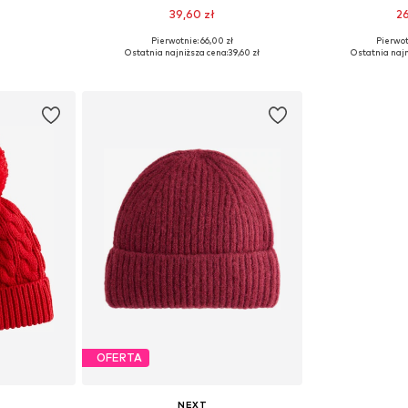
39,60 zł
26
Pierwotnie: 66,00 zł
Pierwot
54, 55
Dostępne rozmiary: 50
Dostępne
Ostatnia najniższa cena:
39,60 zł
Ostatnia najn
zyka
Dodaj do koszyka
Dodaj 
OFERTA
NEXT