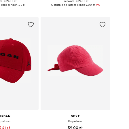
+
17
+
17
nie: 99,00 zł
Pierwotnie: 99,00 zł
rozmiary: 48-54
Dostępne rozmiary: 48-54
iższa cena:
64,00 zł
Ostatnia najniższa cena:
64,00 zł
-7%
do koszyka
Dodaj do koszyka
ORDAN
NEXT
pelusz
Kapelusz
5,41 zł
59,00 zł