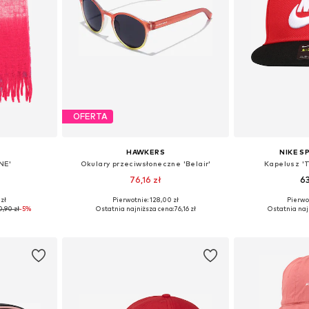
OFERTA
HAWKERS
NIKE 
NE'
Okulary przeciwsłoneczne 'Belair'
Kapelusz '
76,16 zł
63
zł
Pierwotnie: 128,00 zł
Pierwot
ne Size
Dostępne rozmiary: Onesize
Dostępne 
0,90 zł
-5%
Ostatnia najniższa cena:
76,16 zł
Ostatnia naj
zyka
Dodaj do koszyka
Dodaj 