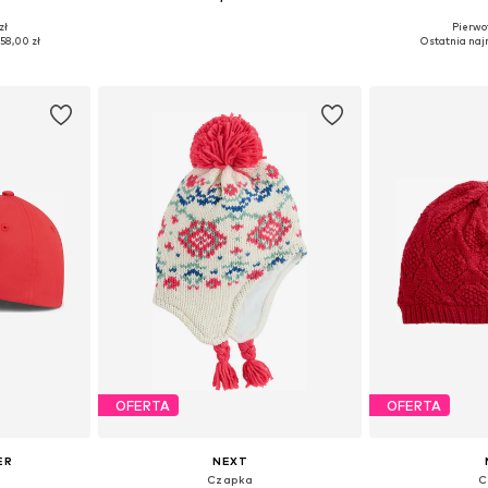
zł
Pierwot
 48-54
Dostępne rozmiary: 56
Dostępne 
58,00 zł
Ostatnia najn
zyka
Dodaj do koszyka
Dodaj 
OFERTA
OFERTA
ER
NEXT
Czapka
C