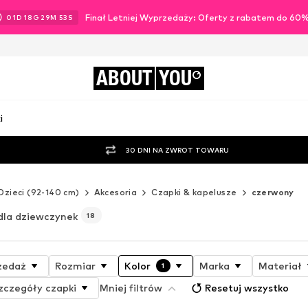
Finał Letniej Wyprzedaży: Oferty z rabatem do 60
01
D
18
G
29
M
52
S
ABOUT
YOU
i
30 DNI NA ZWROT TOWARU
Dzieci (92-140 cm)
Akcesoria
Czapki & kapelusze
czerwony
dla dziewczynek
18
zedaż
Rozmiar
Kolor
Marka
Materiał
1
zczegóły czapki
Mniej filtrów
Resetuj wszystko