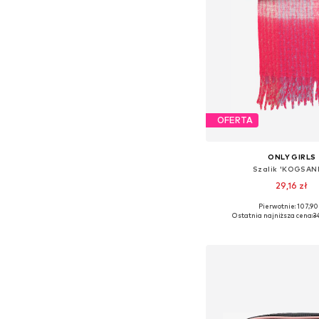
OFERTA
ONLY GIRLS
Szalik 'KOGSAN
29,16 zł
Pierwotnie: 107,90 
Dostępne rozmiary: O
Ostatnia najniższa cena:
3
Dodaj do kos