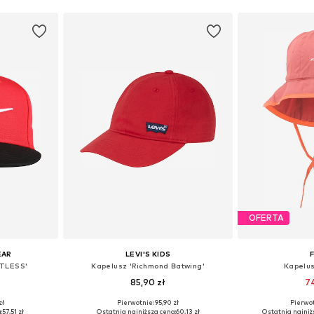
OFERTA
EAR
LEVI'S KIDS
ITLESS'
Kapelusz 'Richmond Batwing'
Kapelu
85,90 zł
74
zł
Pierwotnie: 95,90 zł
Pierwot
 48-54
Dostępne rozmiary: 48-54
Dostępne rozm
:
57,51 zł
Ostatnia najniższa cena:
60,13 zł
Ostatnia najniż