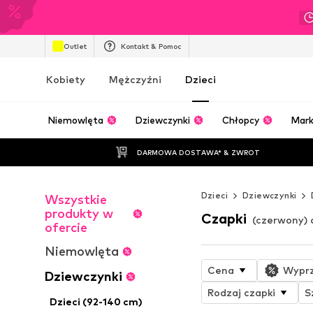
Outlet
Kontakt & Pomoc
Kobiety
Mężczyźni
Dzieci
Niemowlęta
Dziewczynki
Chłopcy
Mark
DARMOWA DOSTAWA* & ZWROT
Dzieci
Dziewczynki
Wszystkie
produkty w
Czapki
(czerwony) 
ofercie
Niemowlęta
Cena
Wypr
Dziewczynki
Rodzaj czapki
S
Dzieci (92-140 cm)