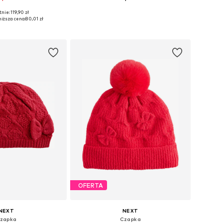
nie: 119,90 zł
rozmiary: 54-56
Dostępne rozmiary: 50, 52, 54
iższa cena:
80,01 zł
do koszyka
Dodaj do koszyka
OFERTA
NEXT
NEXT
zapka
Czapka