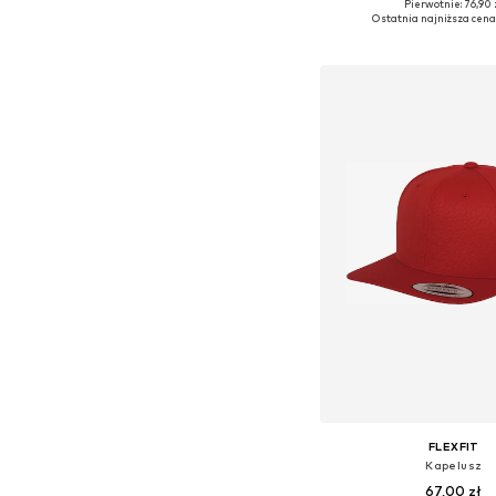
Pierwotnie: 76,90 
Dostępne rozmiary:
Ostatnia najniższa cena
Dodaj do kos
FLEXFIT
Kapelusz
67,00 zł