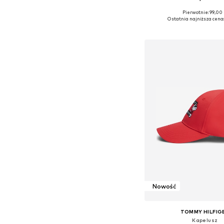
+
17
Pierwotnie: 99,00 
Dostępne rozmiary:
Ostatnia najniższa cena:
Dodaj do kos
Nowość
TOMMY HILFIG
Kapelusz