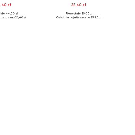
,40 zł
35,40 zł
nie: 44,00 zł
Pierwotnie: 59,00 zł
 rozmiary: 47
Dostępne rozmiary: 50
iższa cena:
26,40 zł
Ostatnia najniższa cena:
35,40 zł
do koszyka
Dodaj do koszyka