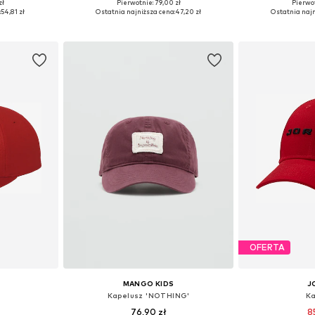
+
1
zł
Pierwotnie: 79,00 zł
Pierwot
 48-54
Dostępne rozmiary: 50-52, 54-56
Dostępne 
:
54,81 zł
Ostatnia najniższa cena:
47,20 zł
Ostatnia najn
zyka
Dodaj do koszyka
Dodaj 
OFERTA
MANGO KIDS
J
Kapelusz 'NOTHING'
Ka
76,90 zł
8