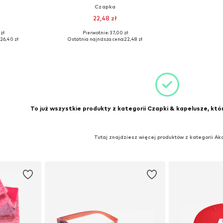
Czapka
22,48 zł
+
1
zł
Pierwotnie: 37,00 zł
: 48
Dostępne rozmiary: 56
26,40 zł
Ostatnia najniższa cena:
22,48 zł
zyka
Dodaj do koszyka
To już wszystkie produkty z kategorii Czapki & kapelusze, któ
Tutaj znajdziesz więcej produktów z kategorii Ak