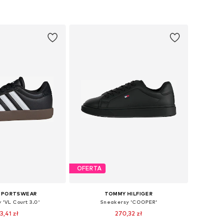
OFERTA
 SPORTSWEAR
TOMMY HILFIGER
 'VL Court 3.0'
Sneakersy 'COOPER'
3,41 zł
270,32 zł