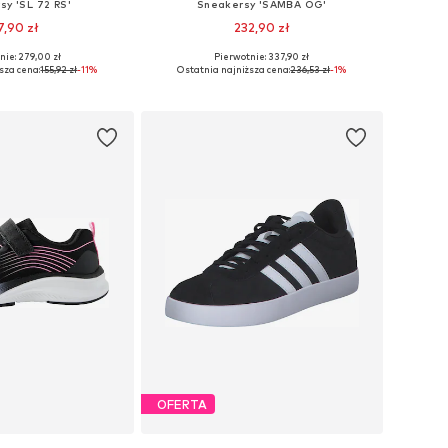
sy 'SL 72 RS'
Sneakersy 'SAMBA OG'
7,90 zł
232,90 zł
nie: 279,00 zł
Pierwotnie: 337,90 zł
óżnych rozmiarach
Dostępne w różnych rozmiarach
sza cena:
155,92 zł
-11%
Ostatnia najniższa cena:
236,53 zł
-1%
do koszyka
Dodaj do koszyka
OFERTA