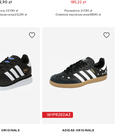
2,90 zł
185,22 zł
nie: 337,90 zł
Pierwotnie: 217,90 zł
óżnych rozmiarach
Dostępne w różnych rozmiarach
iższa cena:
232,90 zł
Ostatnia najniższa cena:
169,90 zł
do koszyka
Dodaj do koszyka
WYPRZEDAŻ
 ORIGINALS
ADIDAS ORIGINALS