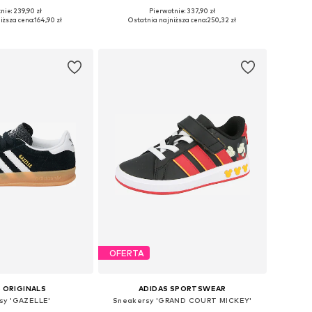
+
3
nie: 239,90 zł
Pierwotnie: 337,90 zł
óżnych rozmiarach
Dostępne w różnych rozmiarach
iższa cena:
164,90 zł
Ostatnia najniższa cena:
250,32 zł
do koszyka
Dodaj do koszyka
OFERTA
 ORIGINALS
ADIDAS SPORTSWEAR
sy 'GAZELLE'
Sneakersy 'GRAND COURT MICKEY'