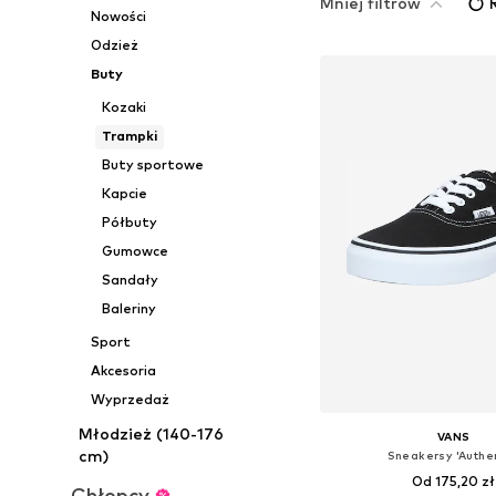
Mniej filtrów
Nowości
Odzież
Buty
Kozaki
Trampki
Buty sportowe
Kapcie
Półbuty
Gumowce
Sandały
Baleriny
Sport
Akcesoria
Wyprzedaż
Młodzież (140-176
VANS
cm)
Sneakersy 'Authen
Od 175,20 zł
Chłopcy