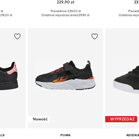
229,90 zł
23
 zł
Pierwotnie: 329,00 zł
Pierwot
zmiarach
Dostępne w różnych rozmiarach
Dostępne w r
239,20 zł
Ostatnia najniższa cena:
229,90 zł
Ostatnia najn
zyka
Dodaj do koszyka
Dodaj 
Nowość
WYPRZEDAŻ
ALS
PUMA
ADIDAS