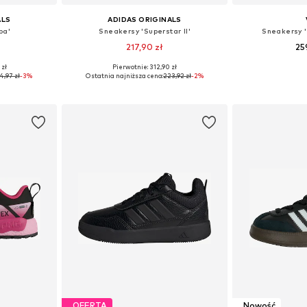
ALS
ADIDAS ORIGINALS
ba'
Sneakersy 'Superstar II'
Sneakersy 
217,90 zł
25
 zł
Pierwotnie: 312,90 zł
zmiarach
Dostępne w różnych rozmiarach
Dostępne w r
4,97 zł
-3%
Ostatnia najniższa cena:
223,92 zł
-2%
zyka
Dodaj do koszyka
Dodaj 
OFERTA
Nowość