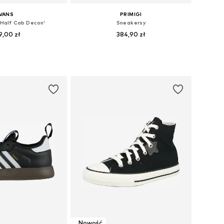
VANS
PRIMIGI
'Half Cab Decon'
Sneakersy
9,00 zł
384,90 zł
óżnych rozmiarach
Dostępne w różnych rozmiarach
do koszyka
Dodaj do koszyka
Nowość