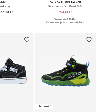
NEXT
ADIDAS SPORTSWEAR
eakersy
Sneakersy 'VL Court 3.0'
77,00 zł
193,41 zł
+
4
+
7
Pierwotnie: 239,90 zł
óżnych rozmiarach
Dostępne w różnych rozmiarach
Ostatnia najniższa cena:
164,90 zł
do koszyka
Dodaj do koszyka
Nowość