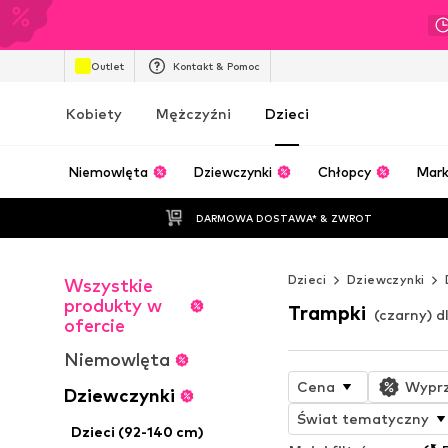
Outlet
Kontakt & Pomoc
Kobiety
Mężczyźni
Dzieci
Niemowlęta
Dziewczynki
Chłopcy
Mark
DARMOWA DOSTAWA* & ZWROT
Dzieci
Dziewczynki
Wszystkie
produkty w
Trampki
(czarny) 
ofercie
Niemowlęta
Cena
Wypr
Dziewczynki
Świat tematyczny
Dzieci (92-140 cm)