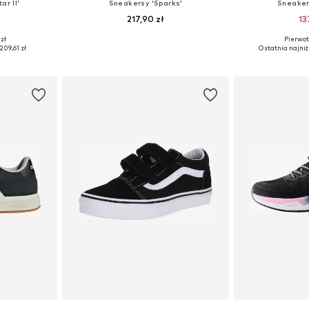
ar II'
Sneakersy 'Sparks'
Sneaker
217,90 zł
13
zł
Pierwot
zmiarach
Dostępne w różnych rozmiarach
Dostępne w r
209,61 zł
Ostatnia najniż
zyka
Dodaj do koszyka
Dodaj 