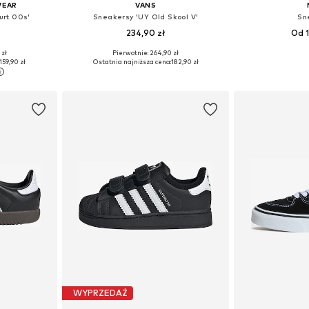
WEAR
VANS
urt 00s'
Sneakersy 'UY Old Skool V'
Sn
234,90 zł
Od 1
 zł
Pierwotnie: 264,90 zł
zmiarach
Dostępne w różnych rozmiarach
Dostępne w r
159,90 zł
Ostatnia najniższa cena:
182,90 zł
zyka
Dodaj do koszyka
Dodaj 
WYPRZEDAŻ