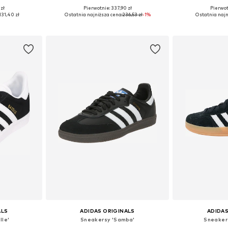
 zł
Pierwotnie: 337,90 zł
Pierwot
zmiarach
Dostępne w różnych rozmiarach
Dostępne w r
131,40 zł
Ostatnia najniższa cena:
236,53 zł
-1%
Ostatnia najn
zyka
Dodaj do koszyka
Dodaj 
ALS
ADIDAS ORIGINALS
ADIDAS
lle'
Sneakersy 'Samba'
Sneaker