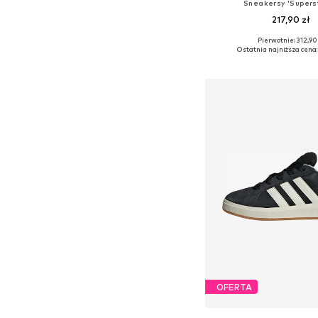
Sneakersy 'Superst
217,90 zł
Pierwotnie: 312,90 
Dostępne w różnych ro
Ostatnia najniższa cena:
Dodaj do kos
OFERTA