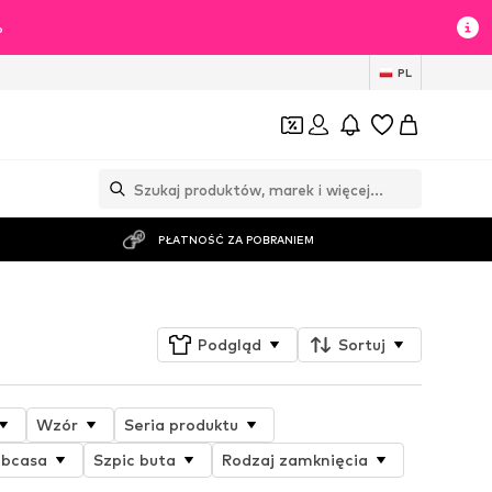
%
PL
PŁATNOŚĆ ZA POBRANIEM
Podgląd
Sortuj
Wzór
Seria produktu
obcasa
Szpic buta
Rodzaj zamknięcia