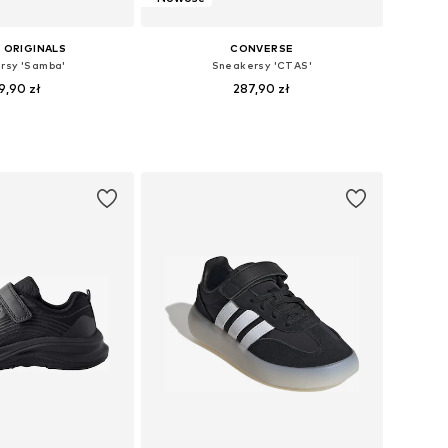
 ORIGINALS
CONVERSE
rsy 'Samba'
Sneakersy 'CTAS'
9,90 zł
287,90 zł
óżnych rozmiarach
Dostępne w różnych rozmiarach
do koszyka
Dodaj do koszyka