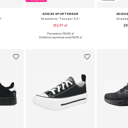
ADIDAS SPORTSWEAR
ADIDAS
'
Sneakersy 'Tensaur 3.0'
Sneake
152,91 zł
23
+
7
Pierwotnie: 192,90 zł
zmiarach
Dostępne w różnych rozmiarach
Dostępne w r
Ostatnia najniższa cena:
152,91 zł
zyka
Dodaj do koszyka
Dodaj 