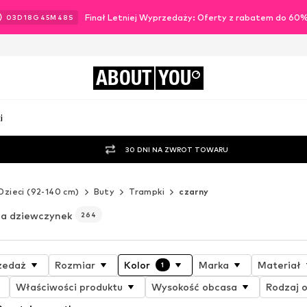
Finał Letniej Wyprzedaży: Oferty z rabatem do 60
03
D
18
G
45
M
46
S
ABOUT
YOU
i
30 DNI NA ZWROT TOWARU
Dzieci (92-140 cm)
Buty
Trampki
czarny
dla dziewczynek
264
zedaż
Rozmiar
Kolor
Marka
Materiał
1
Właściwości produktu
Wysokość obcasa
Rodzaj 