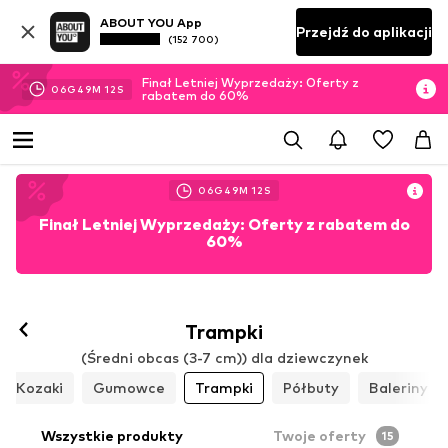
ABOUT YOU App
Przejdź do aplikacji
(152 700)
Finał Letniej Wyprzedaży: Oferty z
06
G
49
M
10
S
rabatem do 60%
06
G
49
M
10
S
Finał Letniej Wyprzedaży: Oferty z rabatem do
60%
Trampki
(Średni obcas (3-7 cm)) dla dziewczynek
Kozaki
Gumowce
Trampki
Półbuty
Baleriny
Wszystkie produkty
Twoje oferty
15