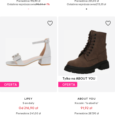
Pierwotnie: 192,90 zł
Pierwotnie: 251,00 zł
Ostatnia najniższa cena:
93,03 zł
-1%
Ostatnia najniższa cena:
213,35 zł
Tylko na ABOUT YOU
OFERTA
OFERTA
LIPSY
ABOUT YOU
Sandały
Kozaki 'Isabella'
Od 216,90 zł
91,92 zł
Pierwotnie: 241,00 zł
Pierwotnie: 287,90 zł