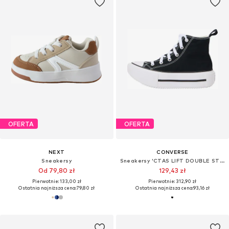
OFERTA
OFERTA
NEXT
CONVERSE
Sneakersy
Sneakersy 'CTAS LIFT DOUBLE STACK'
Od 79,80 zł
129,43 zł
Pierwotnie: 133,00 zł
Pierwotnie: 312,90 zł
Ostatnia najniższa cena:
79,80 zł
Ostatnia najniższa cena:
93,16 zł