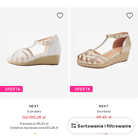
OFERTA
OFERTA
NEXT
NEXT
Sandały
Sandały
Od 100,28 zł
99,45 zł
1
Pierwotnie: 191,00 zł
Pierwotnie: 221,00 zł
Sortowanie i filtrowanie
Ostatnia najniższa cena:
100,28 zł
Ostatnia najniższa cena:
86,19 zł