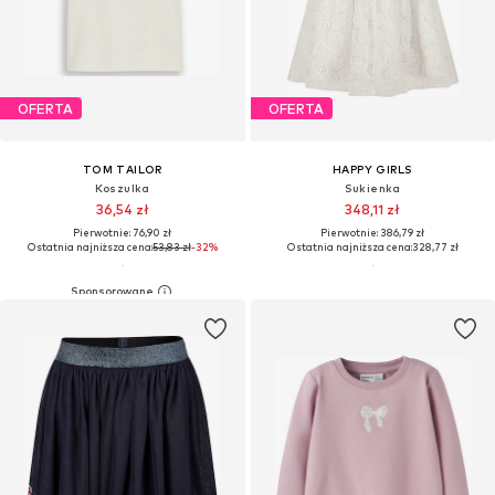
OFERTA
OFERTA
TOM TAILOR
HAPPY GIRLS
Koszulka
Sukienka
36,54 zł
348,11 zł
Pierwotnie: 76,90 zł
Pierwotnie: 386,79 zł
Ostatnia najniższa cena:
53,83 zł
-32%
Ostatnia najniższa cena:
328,77 zł