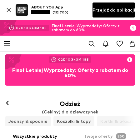
ABOUT YOU App
Przejdź do aplikacji
(152 700)
Finał Letniej Wyprzedaży: Oferty z
02
D
10
G
43
M
16
S
rabatem do 60%
02
D
10
G
43
M
16
S
Finał Letniej Wyprzedaży: Oferty z rabatem do
60%
Odzież
(Cekiny) dla dziewczynek
Jeansy & spodnie
Koszulki & topy
Kurtki & płaszcze
Wszystkie produkty
Twoje oferty
250