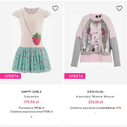
OFERTA
OFERTA
HAPPY GIRLS
DESIGUAL
Sukienka
Koszulka 'Minnie Mouse'
179,96 zł
224,10 zł
Pierwotnie: 199,96 zł
Ostatnia najniższa cena:
249,00 zł
-10%
Ostatnia najniższa cena:
179,96 zł