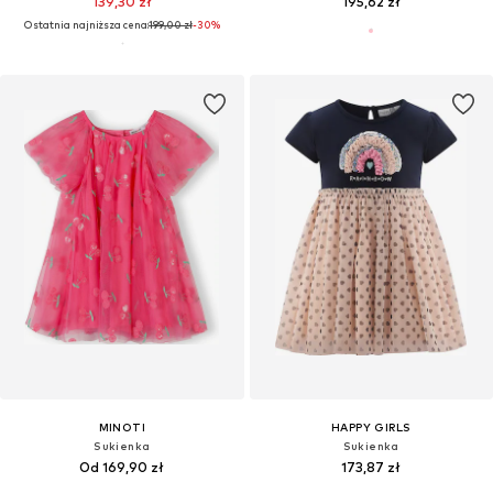
139,30 zł
195,62 zł
Ostatnia najniższa cena:
199,00 zł
-30%
MINOTI
HAPPY GIRLS
Sukienka
Sukienka
Od 169,90 zł
173,87 zł