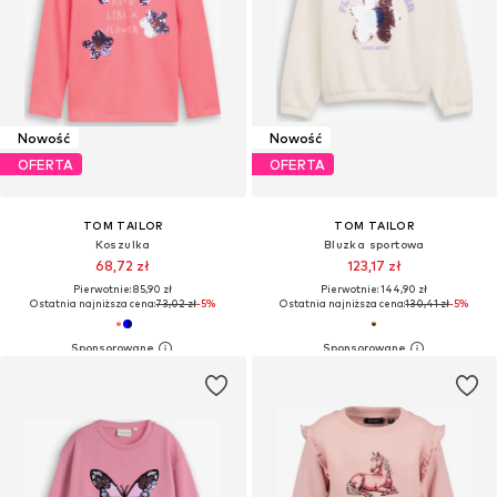
Nowość
Nowość
OFERTA
OFERTA
TOM TAILOR
TOM TAILOR
Koszulka
Bluzka sportowa
68,72 zł
123,17 zł
Pierwotnie: 85,90 zł
Pierwotnie: 144,90 zł
Ostatnia najniższa cena:
73,02 zł
-5%
Ostatnia najniższa cena:
130,41 zł
-5%