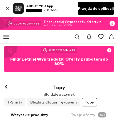
ABOUT YOU App
Przejdź do aplikacji
(152 700)
Finał Letniej Wyprzedaży: Oferty z
02
D
09
G
26
M
47
S
rabatem do 60%
02
D
09
G
26
M
47
S
Finał Letniej Wyprzedaży: Oferty z rabatem do
60%
Topy
dla dziewczynek
T-Shirty
Bluzki z długim rękawem
Topy
Wszystkie produkty
Twoje oferty
141