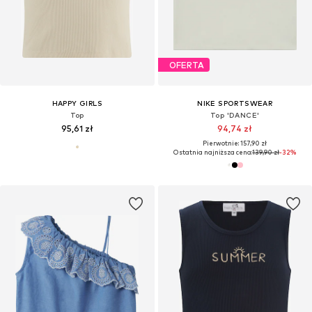
OFERTA
HAPPY GIRLS
NIKE SPORTSWEAR
Top
Top 'DANCE'
95,61 zł
94,74 zł
Pierwotnie: 157,90 zł
Ostatnia najniższa cena:
139,90 zł
-32%