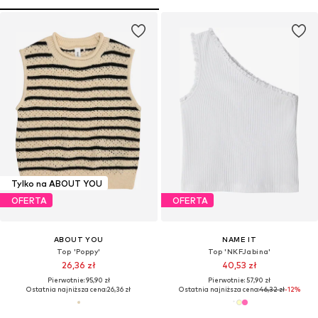
Tylko na ABOUT YOU
OFERTA
OFERTA
ABOUT YOU
NAME IT
Top 'Poppy'
Top 'NKFJabina'
26,36 zł
40,53 zł
Pierwotnie: 95,90 zł
Pierwotnie: 57,90 zł
Ostatnia najniższa cena:
26,36 zł
Ostatnia najniższa cena:
46,32 zł
-12%