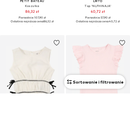
PETIT BATEAU
LMTD
Koszulka
Top 'NLFHINAJA'
86,32 zł
40,72 zł
Pierwotnie: 107,90 zł
Pierwotnie: 57,90 zł
Ostatnia najniższa cena:
86,32 zł
Ostatnia najniższa cena:
40,72 zł
Sortowanie i filtrowanie
OFERTA
OFERTA
GAP
NAME IT