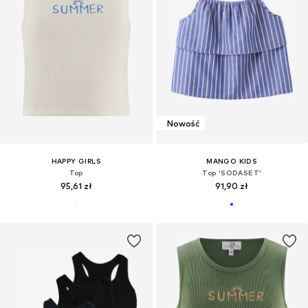
Nowość
HAPPY GIRLS
MANGO KIDS
Top
Top 'SODASET'
95,61 zł
91,90 zł