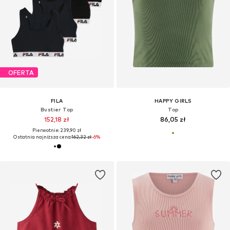
OFERTA
FILA
HAPPY GIRLS
Bustier Top
Top
152,18 zł
86,05 zł
Pierwotnie: 239,90 zł
Ostatnia najniższa cena:
162,32 zł
-6%