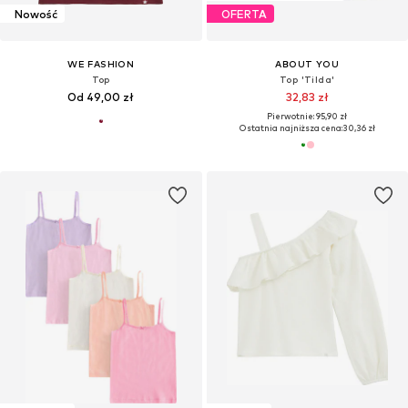
Nowość
OFERTA
WE FASHION
ABOUT YOU
Top
Top 'Tilda'
Od 49,00 zł
32,83 zł
Pierwotnie: 95,90 zł
Ostatnia najniższa cena:
30,36 zł