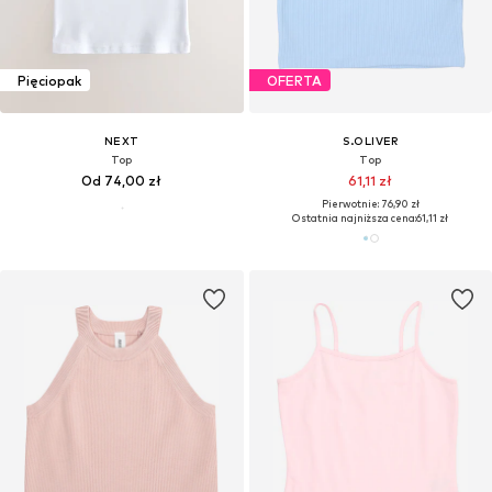
Pięciopak
OFERTA
NEXT
S.OLIVER
Top
Top
Od 74,00 zł
61,11 zł
Pierwotnie: 76,90 zł
Ostatnia najniższa cena:
61,11 zł