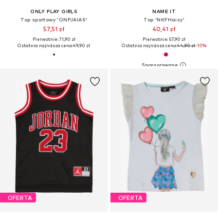
ONLY PLAY GIRLS
NAME IT
Top sportowy 'ONPJAIAS'
Top 'NKFHaisy'
57,51 zł
40,41 zł
Pierwotnie: 71,90 zł
Pierwotnie: 57,90 zł
Ostatnia najniższa cena:
49,90 zł
Ostatnia najniższa cena:
44,90 zł
-10%
OFERTA
OFERTA