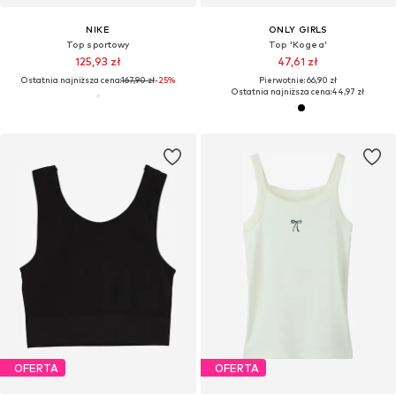
NIKE
ONLY GIRLS
Top sportowy
Top 'Kogea'
125,93 zł
47,61 zł
Ostatnia najniższa cena:
167,90 zł
-25%
Pierwotnie: 66,90 zł
Ostatnia najniższa cena:
44,97 zł
OFERTA
OFERTA