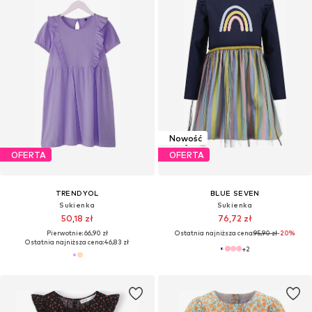
Nowość
OFERTA
OFERTA
TRENDYOL
BLUE SEVEN
Sukienka
Sukienka
50,18 zł
76,72 zł
Pierwotnie: 66,90 zł
Ostatnia najniższa cena:
95,90 zł
-20%
Ostatnia najniższa cena:
46,83 zł
+
2