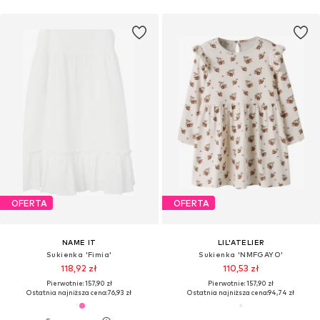
OFERTA
OFERTA
NAME IT
LIL'ATELIER
Sukienka 'Fimia'
Sukienka 'NMFGAYO'
118,92 zł
110,53 zł
Pierwotnie: 157,90 zł
Pierwotnie: 157,90 zł
Ostatnia najniższa cena:
76,93 zł
Ostatnia najniższa cena:
94,74 zł