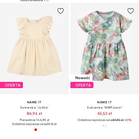
Nowość
OFERTA
OFERTA
NAME IT
NAME IT
Sukienka 'Julita'
Sukienka 'NMFJunni'
86,94 zł
65,52 zł
Pierwotnie: 144,90 zł
Ostatnia najniższa cena:
81,90 zł
-20%
Ostatnia najniższa cena:
51,16 zł