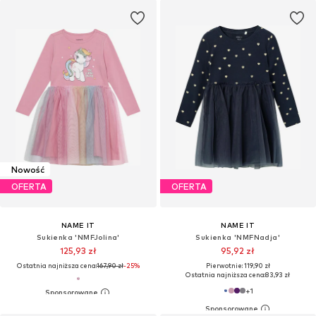
Nowość
OFERTA
OFERTA
NAME IT
NAME IT
Sukienka 'NMFJolina'
Sukienka 'NMFNadja'
125,93 zł
95,92 zł
Ostatnia najniższa cena:
167,90 zł
-25%
Pierwotnie: 119,90 zł
Ostatnia najniższa cena:
83,93 zł
+
1