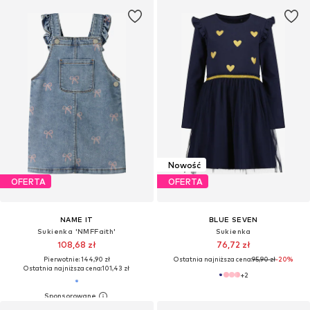
Nowość
OFERTA
OFERTA
NAME IT
BLUE SEVEN
Sukienka 'NMFFaith'
Sukienka
108,68 zł
76,72 zł
Pierwotnie: 144,90 zł
Ostatnia najniższa cena:
95,90 zł
-20%
Ostatnia najniższa cena:
101,43 zł
+
2