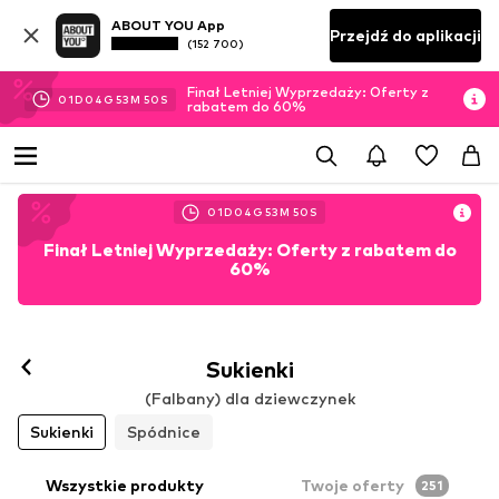
ABOUT YOU App
Przejdź do aplikacji
(152 700)
Finał Letniej Wyprzedaży: Oferty z
01
D
04
G
53
M
48
S
rabatem do 60%
01
D
04
G
53
M
48
S
Finał Letniej Wyprzedaży: Oferty z rabatem do
60%
Sukienki
(Falbany) dla dziewczynek
Sukienki
Spódnice
Wszystkie produkty
Twoje oferty
251