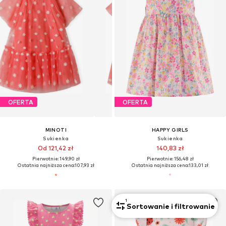
OFERTA
OFERTA
MINOTI
HAPPY GIRLS
Sukienka
Sukienka
Od 121,42 zł
140,83 zł
Pierwotnie: 149,90 zł
Pierwotnie: 156,48 zł
Ostatnia najniższa cena:
107,93 zł
Ostatnia najniższa cena:
133,01 zł
1
Sortowanie i filtrowanie