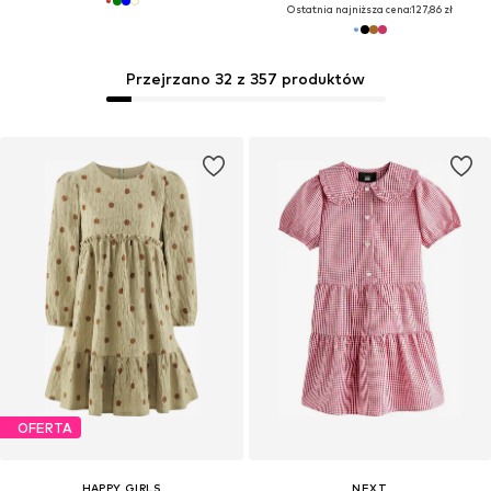
Ostatnia najniższa cena:
127,86 zł
Przejrzano 32 z 357 produktów
OFERTA
HAPPY GIRLS
NEXT