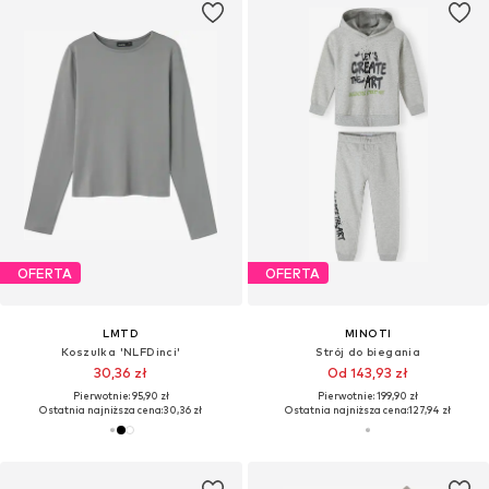
OFERTA
OFERTA
LMTD
MINOTI
Koszulka 'NLFDinci'
Strój do biegania
30,36 zł
Od 143,93 zł
Pierwotnie: 95,90 zł
Pierwotnie: 199,90 zł
Ostatnia najniższa cena:
30,36 zł
Ostatnia najniższa cena:
127,94 zł