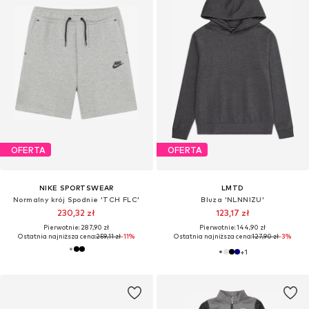
OFERTA
OFERTA
NIKE SPORTSWEAR
LMTD
Normalny krój Spodnie 'TCH FLC'
Bluza 'NLNNIZU'
230,32 zł
123,17 zł
Pierwotnie: 287,90 zł
Pierwotnie: 144,90 zł
Ostatnia najniższa cena:
259,11 zł
-11%
Ostatnia najniższa cena:
127,90 zł
-3%
+
1