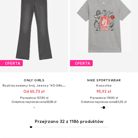
OFERTA
OFERTA
ONLY GIRLS
NIKE SPORTSWEAR
Rozkloszowany krój Jeansy 'KOGRoyal'
Koszulka
Od 65,73 zł
95,92 zł
Pierwotnie: 157,90 zł
Pierwotnie: 119,90 zł
Ostatnia najniższa cena:
55,96 zł
Ostatnia najniższa cena:
83,92 zł
Przejrzano 32 z 1186 produktów