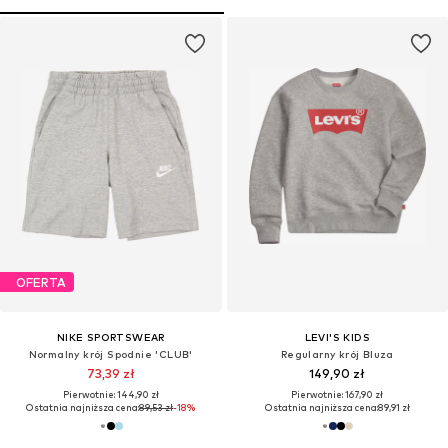
OFERTA
NIKE SPORTSWEAR
LEVI'S KIDS
Normalny krój Spodnie 'CLUB'
Regularny krój Bluza
73,39 zł
149,90 zł
Pierwotnie: 144,90 zł
Pierwotnie: 167,90 zł
Ostatnia najniższa cena:
89,53 zł
-18%
Ostatnia najniższa cena:
89,91 zł