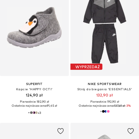
WYPRZEDAŻ
SUPERFIT
NIKE SPORTSWEAR
Kapcie 'HAPPY OCTI'
Strój do biegania 'ESSENTIALS'
124,90 zł
132,90 zł
Pierwotnie: 182,90 zł
Pierwotnie: 192,90 zł
Ostatnia najniższa cena:
91,45 zł
Ostatnia najniższa cena:
137,61 zł
-3%
+
3