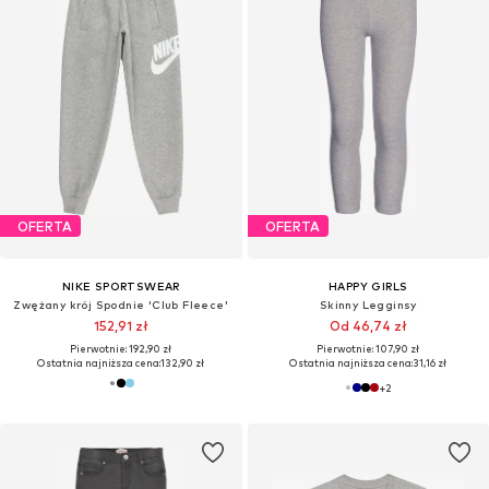
OFERTA
OFERTA
NIKE SPORTSWEAR
HAPPY GIRLS
Zwężany krój Spodnie 'Club Fleece'
Skinny Legginsy
152,91 zł
Od 46,74 zł
Pierwotnie: 192,90 zł
Pierwotnie: 107,90 zł
Ostatnia najniższa cena:
132,90 zł
Ostatnia najniższa cena:
31,16 zł
+
2