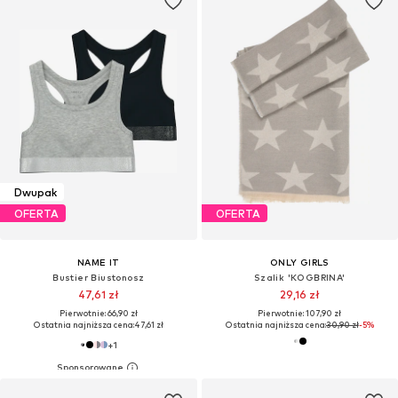
Dwupak
OFERTA
OFERTA
NAME IT
ONLY GIRLS
Bustier Biustonosz
Szalik 'KOGBRINA'
47,61 zł
29,16 zł
Pierwotnie: 66,90 zł
Pierwotnie: 107,90 zł
Ostatnia najniższa cena:
47,61 zł
Ostatnia najniższa cena:
30,90 zł
-5%
+
1