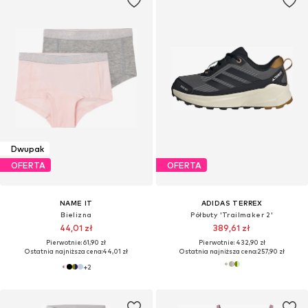
Dwupak
OFERTA
OFERTA
NAME IT
ADIDAS TERREX
Bielizna
Półbuty 'Trailmaker 2'
44,01 zł
389,61 zł
Pierwotnie: 61,90 zł
Pierwotnie: 432,90 zł
Ostatnia najniższa cena:
44,01 zł
Ostatnia najniższa cena:
257,90 zł
+
2