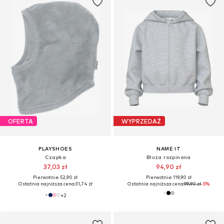
OFERTA
WYPRZEDAŻ
PLAYSHOES
NAME IT
Czapka
Bluza rozpinana
37,03 zł
94,90 zł
Pierwotnie: 52,90 zł
Pierwotnie: 119,90 zł
Ostatnia najniższa cena:
31,74 zł
Ostatnia najniższa cena:
99,90 zł
-5%
+
2