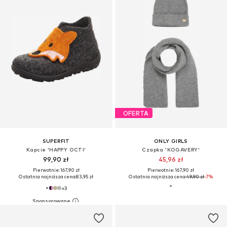
OFERTA
SUPERFIT
ONLY GIRLS
Kapcie 'HAPPY OCTI'
Czapka 'KOGAVERY'
99,90 zł
45,96 zł
Pierwotnie: 167,90 zł
Pierwotnie: 167,90 zł
Ostatnia najniższa cena:
83,95 zł
Ostatnia najniższa cena:
49,90 zł
-7%
+
3