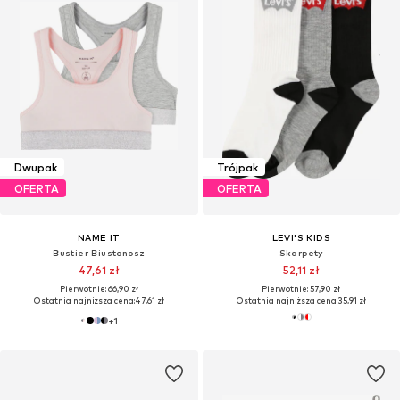
Dwupak
Trójpak
OFERTA
OFERTA
NAME IT
LEVI'S KIDS
Bustier Biustonosz
Skarpety
47,61 zł
52,11 zł
Pierwotnie: 66,90 zł
Pierwotnie: 57,90 zł
Ostatnia najniższa cena:
47,61 zł
Ostatnia najniższa cena:
35,91 zł
+
1