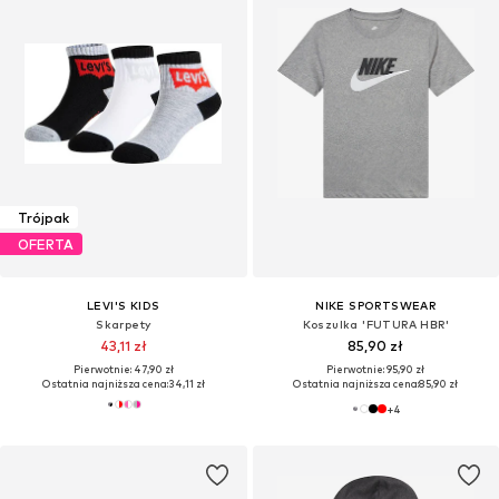
Trójpak
OFERTA
LEVI'S KIDS
NIKE SPORTSWEAR
Skarpety
Koszulka 'FUTURA HBR'
43,11 zł
85,90 zł
Pierwotnie: 47,90 zł
Pierwotnie: 95,90 zł
Ostatnia najniższa cena:
34,11 zł
Ostatnia najniższa cena:
85,90 zł
+
4