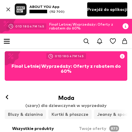
ABOUT YOU App
Przejdź do aplikacji
(152 700)
Finał Letniej Wyprzedaży: Oferty z
01
D
18
G
47
M
13
S
rabatem do 60%
01
D
18
G
47
M
13
S
Finał Letniej Wyprzedaży: Oferty z rabatem do
60%
Moda
(szary) dla dziewczynek w wyprzedaży
Bluzy & dzianina
Kurtki & płaszcze
Jeansy & spodni
Wszystkie produkty
Twoje oferty
873