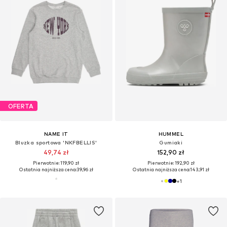
OFERTA
NAME IT
HUMMEL
Bluzka sportowa 'NKFBELLIS'
Gumiaki
49,74 zł
152,90 zł
Pierwotnie: 119,90 zł
Pierwotnie: 192,90 zł
Ostatnia najniższa cena:
39,96 zł
Ostatnia najniższa cena:
143,91 zł
+
1