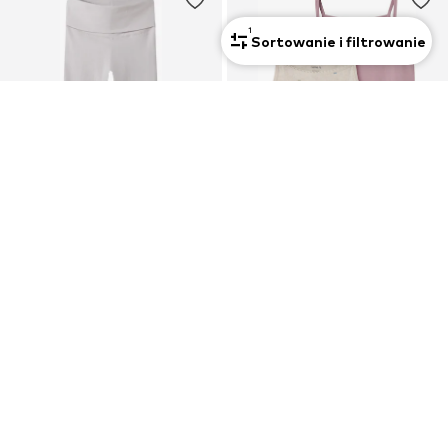
1
Sortowanie i filtrowanie
Dwupak
WYPRZEDAŻ
OFERTA
NAME IT
NAME IT
Bootcut Legginsy 'NKFSpice'
Podkoszulka
63,90 zł
47,61 zł
Pierwotnie: 81,90 zł
Pierwotnie: 66,90 zł
Ostatnia najniższa cena:
68,90 zł
-7%
Ostatnia najniższa cena:
47,61 zł