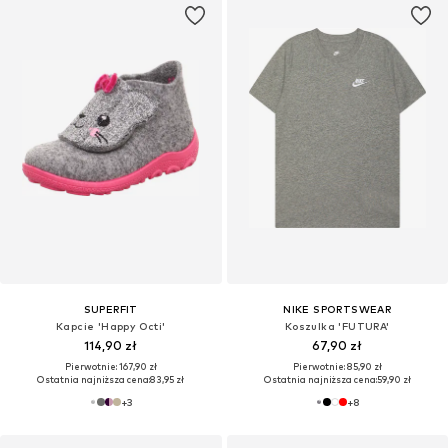
SUPERFIT
NIKE SPORTSWEAR
Kapcie 'Happy Octi'
Koszulka 'FUTURA'
114,90 zł
67,90 zł
Pierwotnie: 167,90 zł
Pierwotnie: 85,90 zł
Ostatnia najniższa cena:
83,95 zł
Ostatnia najniższa cena:
59,90 zł
+
3
+
8