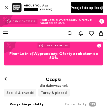
ABOUT YOU App
Przejdź do aplikacji
(152 700)
Finał Letniej Wyprzedaży: Oferty z
01
D
21
G
47
M
10
S
rabatem do 60%
01
D
21
G
47
M
10
S
Finał Letniej Wyprzedaży: Oferty z rabatem do
60%
Czapki
dla dziewczynek
Szaliki & chustki
Torby & plecaki
Wszystkie produkty
Twoje oferty
113