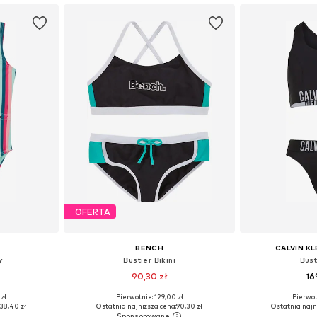
OFERTA
BENCH
CALVIN K
y
Bustier Bikini
Bust
90,30 zł
16
 zł
Pierwotnie: 129,00 zł
Pierwot
zmiarach
Dostępne rozmiary: 122-128, 158-164, 170-176
38,40 zł
Ostatnia najniższa cena:
90,30 zł
Ostatnia najn