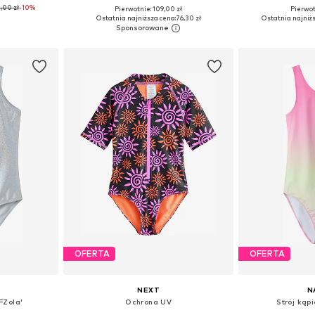
,00 zł
-10%
Pierwotnie: 109,00 zł
Pierwot
zmiarach
Dostępne rozmiary: 122-128, 134-140, 158-164, 170-176
Dostępne rozmia
Ostatnia najniższa cena:
76,30 zł
Ostatnia najniżs
zyka
Dodaj do koszyka
Dodaj 
OFERTA
OFERTA
NEXT
N
FZola'
Ochrona UV
Strój kąp