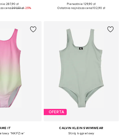
nie: 287,90 zł
Pierwotnie: 129,90 zł
ry: 128-140, 164-176
Dostępne w różnych rozmiarach
za cena:
201,53 zł
-25%
Ostatnia najniższa cena:
102,90 zł
do koszyka
Dodaj do koszyka
OFERTA
AME IT
CALVIN KLEIN SWIMWEAR
ielowy 'NKFZie'
Strój kąpielowy