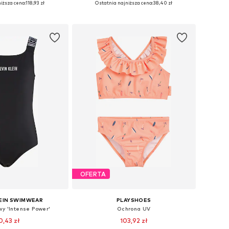
iższa cena:
118,93 zł
Ostatnia najniższa cena:
38,40 zł
do koszyka
Dodaj do koszyka
OFERTA
LEIN SWIMWEAR
PLAYSHOES
wy 'Intense Power'
Ochrona UV
0,43 zł
103,92 zł