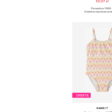
50,07 zł
Pierwotnie: 119,90 
Dostępne rozmiary: 146-1
Ostatnia najniższa cena
Dodaj do kos
OFERTA
NAME IT