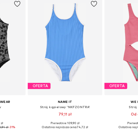
OFERTA
OFERTA
MWEAR
NAME IT
WE 
y
Strój kąpielowy 'NKFZONTRA'
Strój
79,11 zł
Od 
 zł
Pierwotnie: 109,90 zł
Pierwot
Dostępne rozmiary: 140-152, 152-164, 164-176
Dostępne rozmiary: 122-128, 134-140, 146-152, 158-164
Dostępne w r
8,94 zł
-31%
Ostatnia najniższa cena:
74,72 zł
Ostatnia najn
zyka
Dodaj do koszyka
Dodaj 