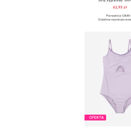
Strój kąpielowy 'NK
62,93 zł
Pierwotnie: 129,90 
Dostępne rozmiary: 122-1
Ostatnia najniższa cena
Dodaj do kos
OFERTA