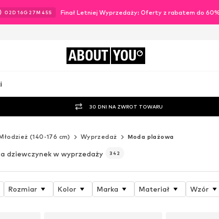
Finał Letniej Wyprzedaży: Oferty z rabatem do 60
02
D
16
G
27
M
43
S
ABOUT
YOU
i
30 DNI NA ZWROT TOWARU
Młodzież (140-176 cm)
Wyprzedaż
Moda plażowa
la dziewczynek w wyprzedaży
342
Rozmiar
Kolor
Marka
Materiał
Wzór