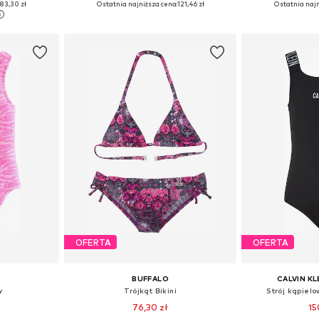
83,30 zł
Ostatnia najniższa cena:
121,46 zł
Ostatnia najn
zyka
Dodaj do koszyka
Dodaj 
OFERTA
OFERTA
BUFFALO
CALVIN K
y
Trójkąt Bikini
Strój kąpielo
76,30 zł
15