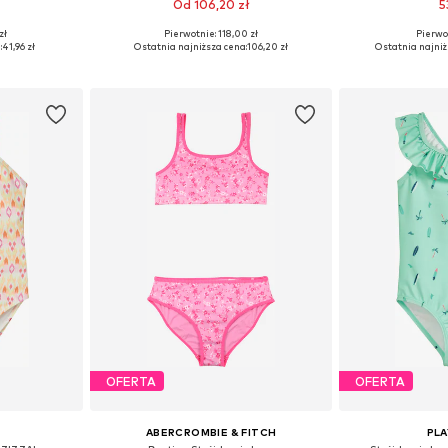
Od 106,20 zł
5
zł
Pierwotnie: 118,00 zł
Pierwot
52, 158-164
Dostępne w różnych rozmiarach
Dostępne r
:
41,96 zł
Ostatnia najniższa cena:
106,20 zł
Ostatnia najniż
zyka
Dodaj do koszyka
Dodaj 
OFERTA
OFERTA
ABERCROMBIE & FITCH
PL