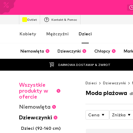
Outlet
Kontakt & Pomoc
Kobiety
Mężczyźni
Dzieci
Niemowlęta
Dziewczynki
Chłopcy
Mark
DARMOWA DOSTAWA* & ZWROT
Dzieci
Dziewczynki
Wszystkie
produkty w
Moda plażowa
d
ofercie
Niemowlęta
Cena
Zniżka
Dziewczynki
Dzieci (92-140 cm)