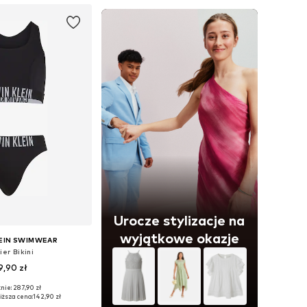
Urocze stylizacje na
wyjątkowe okazje
LEIN SWIMWEAR
ier Bikini
9,90 zł
nie: 287,90 zł
Dostępne rozmiary: 128-140, 140-152, 152-164, 164-176
iższa cena:
142,90 zł