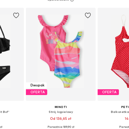
zyka
Dodaj do koszyka
Dodaj 
Dwupak
OFERTA
OFERTA
MINOTI
PET
t Buf'
Strój kąpielowy
Balkonetka
Od 136,65 zł
14
zł
Pierwotnie: 189,90 zł
Pierwot
Dostępne rozmiary: 122-128, 146-152, 158-164, 170-176
Dostępne w różnych rozmiarach