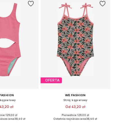
OFERTA
FASHION
WE FASHION
 kąpielowy
Strój kąpielowy
43,20 zł
Od 43,20 zł
nie: 129,00 zł
Pierwotnie: 129,00 zł
óżnych rozmiarach
Dostępne w różnych rozmiarach
iższa cena:
38,40 zł
Ostatnia najniższa cena:
38,40 zł
do koszyka
Dodaj do koszyka