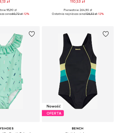
3,13 zł
110,53 zł
nie: 95,90 zł
Pierwotnie: 264,90 zł
ozmiary: 158-164
Dostępne rozmiary: 128-140, 140-152, 152-164
sza cena:
60,72 zł
-12%
Ostatnia najniższa cena:
126,32 zł
-12%
do koszyka
Dodaj do koszyka
Nowość
OFERTA
AYSHOES
BENCH