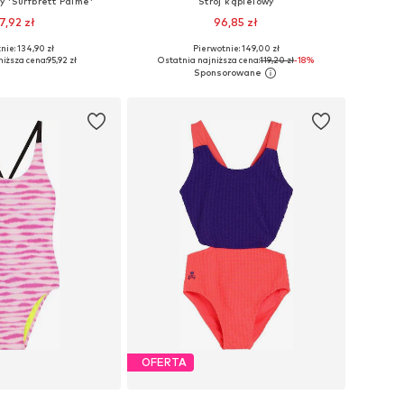
y 'Surfbrett Palme'
Strój kąpielowy
7,92 zł
96,85 zł
nie: 134,90 zł
Pierwotnie: 149,00 zł
óżnych rozmiarach
Dostępne rozmiary: 146-152, 158-164
niższa cena:
95,92 zł
Ostatnia najniższa cena:
119,20 zł
-18%
do koszyka
Dodaj do koszyka
OFERTA