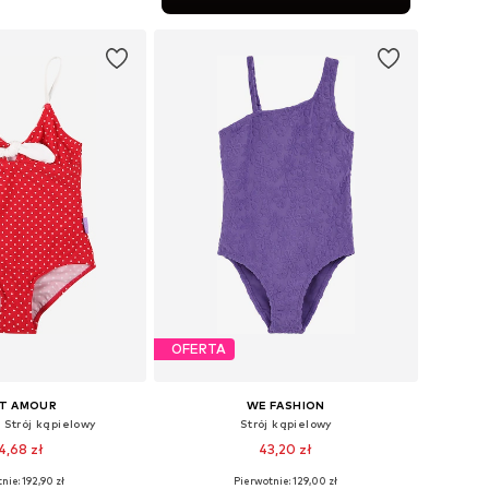
do koszyka
OFERTA
IT AMOUR
WE FASHION
 Strój kąpielowy
Strój kąpielowy
4,68 zł
43,20 zł
nie: 192,90 zł
Pierwotnie: 129,00 zł
Dostępne rozmiary: 104-110, 116-122, 152-158, 164-170
Dostępne rozmiary: 146-152, 158-164