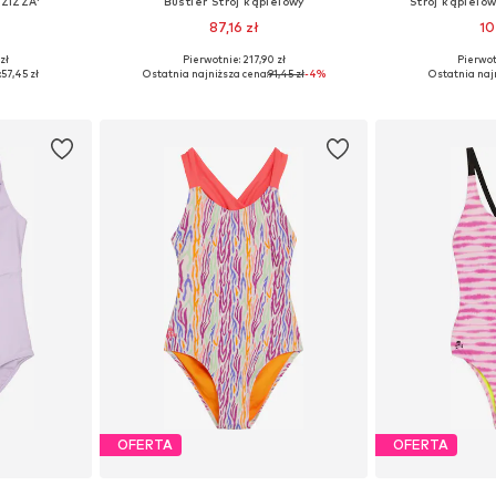
FZIZZA'
Bustier Strój kąpielowy
Strój kąpielow
87,16 zł
10
zł
Pierwotnie: 217,90 zł
Pierwot
28, 158-164
Dostępne rozmiary: 146-152, 158-164, 170-176
Dostępne w r
:
57,45 zł
Ostatnia najniższa cena:
91,45 zł
-4%
Ostatnia naj
zyka
Dodaj do koszyka
Dodaj 
OFERTA
OFERTA