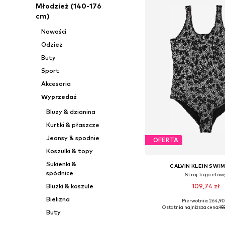
Młodzież (140-176
cm)
Nowości
Odzież
Buty
Sport
Akcesoria
Wyprzedaż
Bluzy & dzianina
Kurtki & płaszcze
Jeansy & spodnie
OFERTA
Koszulki & topy
Sukienki &
CALVIN KLEIN SWI
spódnice
Strój kąpielow
109,74 zł
Bluzki & koszule
Bielizna
Pierwotnie: 264,90
Ostatnia najniższa cena:
15
Buty
Dodaj do kos