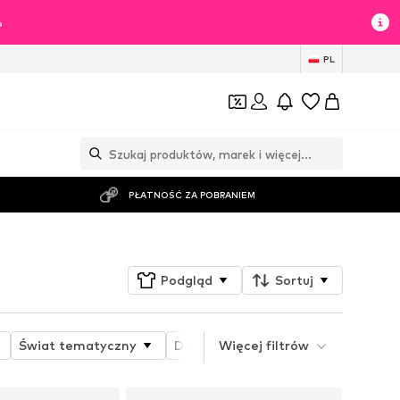
%
PL
PŁATNOŚĆ ZA POBRANIEM
Podgląd
Sortuj
Świat tematyczny
Detale
Więcej filtrów
Właściwości produktu