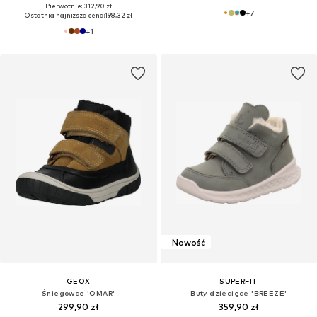
Pierwotnie: 312,90 zł
+
7
Ostatnia najniższa cena:
198,32 zł
+
1
Nowość
GEOX
SUPERFIT
Śniegowce 'OMAR'
Buty dziecięce 'BREEZE'
299,90 zł
359,90 zł