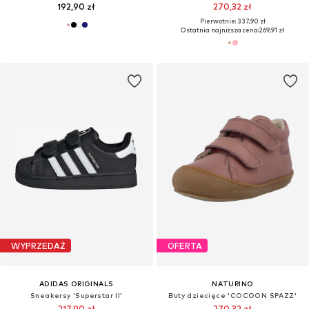
192,90 zł
270,32 zł
Pierwotnie: 337,90 zł
Ostatnia najniższa cena:
269,91 zł
WYPRZEDAŻ
OFERTA
ADIDAS ORIGINALS
NATURINO
Sneakersy 'Superstar II'
Buty dziecięce 'COCOON SPAZZ'
217,90 zł
270,32 zł