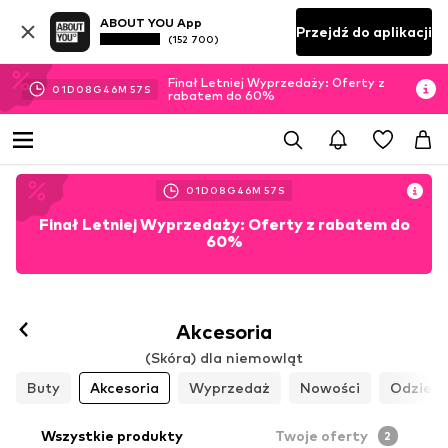
ABOUT YOU App
Przejdź do aplikacji
(152 700)
Finał Letniej Wyprzedaży: Oferty z
01
D
08
G
46
M
56
S
rabatem do 60%
01
D
08
G
46
M
56
S
Finał Letniej Wyprzedaży: Oferty z rabatem do
60%
Akcesoria
(Skóra) dla niemowląt
Buty
Akcesoria
Wyprzedaż
Nowości
Odzież
Wszystkie produkty
Twoje oferty
2