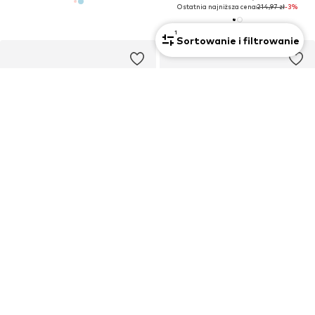
Ostatnia najniższa cena:
214,97 zł
-3%
1
Sortowanie i filtrowanie
Nowość
Nowość
BISGAARD
BISGAARD
Buty dziecięce 'Hale V'
Buty dziecięce 'Carter'
359,90 zł
337,90 zł