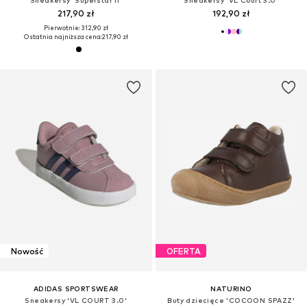
Sneakersy 'Superstar II'
Sneakersy 'VL Court 3.0'
217,90 zł
192,90 zł
Pierwotnie: 312,90 zł
Ostatnia najniższa cena:
217,90 zł
Nowość
OFERTA
ADIDAS SPORTSWEAR
NATURINO
Sneakersy 'VL COURT 3.0'
Buty dziecięce 'COCOON SPAZZ'