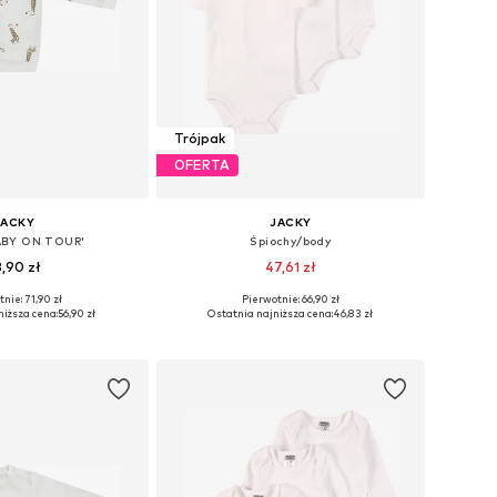
Trójpak
OFERTA
JACKY
JACKY
ABY ON TOUR'
Śpiochy/body
,90 zł
47,61 zł
nie: 71,90 zł
Pierwotnie: 66,90 zł
ary: 50, 56, 62, 74
Dostępne rozmiary: 50, 56, 62, 68, 74, 86
niższa cena:
56,90 zł
Ostatnia najniższa cena:
46,83 zł
do koszyka
Dodaj do koszyka