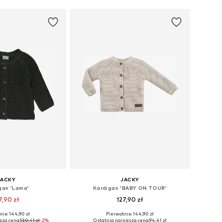
JACKY
JACKY
gan 'Lama'
Kardigan 'BABY ON TOUR'
7,90 zł
127,90 zł
nie: 144,90 zł
Pierwotnie: 144,90 zł
y: 50, 56, 62, 68, 74
Dostępne rozmiary: 56, 62, 68, 74
sza cena:
130,41 zł
-2%
Ostatnia najniższa cena:
94,41 zł