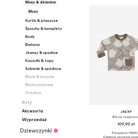
Bluzy & dzianina
Bluzy
Kurtki & płaszcze
Śpiochy & komplety
Body
Bielizna
Jeansy & spodnie
Koszulki & topy
Sukienki & spódnice
Bluzki & koszule
Moda plażowa
Outdoor
Buty
Akcesoria
JACKY
Bluza rozpina
Wyprzedaż
109,90 zł
Dziewczynki
Pierwotnie: 139,90 
Dostępne rozmiary: 50, 56
Ostatnia najniższa cena