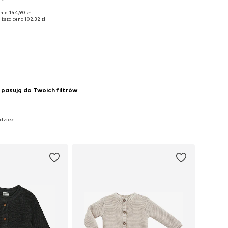
nie: 144,90 zł
miary: 56, 62, 104
iższa cena:
102,32 zł
do koszyka
 pasują do Twoich filtrów
Odzież