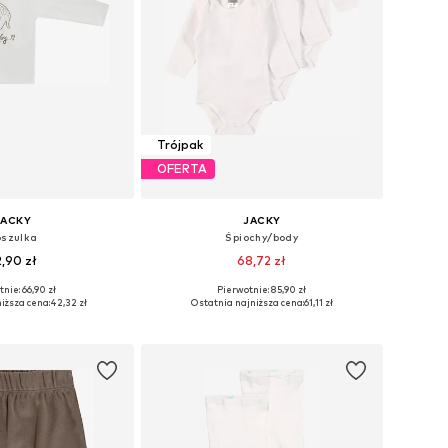
Trójpak
OFERTA
JACKY
JACKY
szulka
Śpiochy/body
2,90 zł
68,72 zł
nie: 66,90 zł
Pierwotnie: 85,90 zł
y: 50, 56, 62, 68, 74
Dostępne rozmiary: 56, 74, 80, 86, 92
iższa cena:
42,32 zł
Ostatnia najniższa cena:
61,11 zł
do koszyka
Dodaj do koszyka