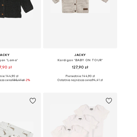
JACKY
JACKY
gan 'Lama'
Kardigan 'BABY ON TOUR'
7,90 zł
127,90 zł
nie: 144,90 zł
Pierwotnie: 144,90 zł
y: 50, 56, 62, 68, 74
Dostępne rozmiary: 56, 62, 68, 74
sza cena:
130,41 zł
-2%
Ostatnia najniższa cena:
94,41 zł
do koszyka
Dodaj do koszyka