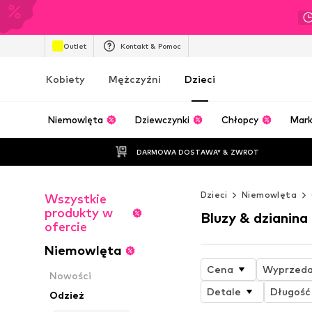
Outlet
Kontakt & Pomoc
Kobiety
Mężczyźni
Dzieci
Niemowlęta
Dziewczynki
Chłopcy
Mark
DARMOWA DOSTAWA* & ZWROT
Dzieci
Niemowlęta
Wszystkie
produkty w
Bluzy & dzianina
ofercie
Niemowlęta
Cena
Wyprzed
Nowości
Detale
Długość
Odzież