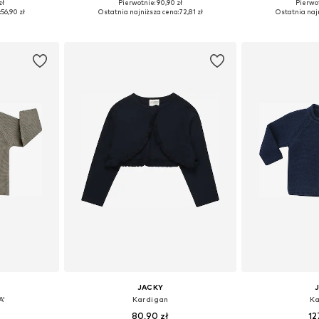
zł
Pierwotnie: 90,90 zł
Pierwot
56, 62, 74
Dostępne w różnych rozmiarach
Dostępne rozmiary: 
:
56,90 zł
Ostatnia najniższa cena:
72,81 zł
Ostatnia naj
zyka
Dodaj do koszyka
Dodaj 
JACKY
A'
Kardigan
Ka
80,90 zł
12