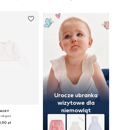
do koszyka
Dodaj do koszyka
Urocze ubranka
wizytowe dla
niemowląt
JACKY
rdigan
,90 zł