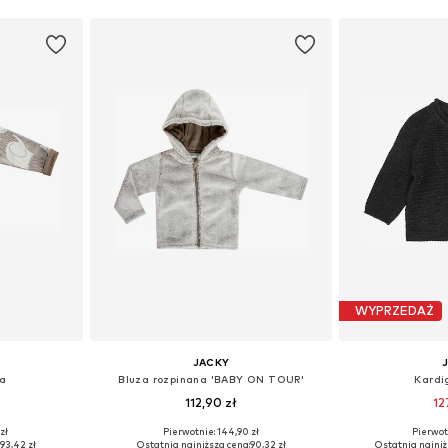
WYPRZEDAŻ
JACKY
na
Bluza rozpinana 'BABY ON TOUR'
Kardi
112,90 zł
12
zł
Pierwotnie: 144,90 zł
Pierwot
, 62, 68, 74
Dostępne rozmiary: 56, 62, 68, 74
Dostępne rozmiar
:
93,42 zł
Ostatnia najniższa cena:
90,32 zł
Ostatnia najniż