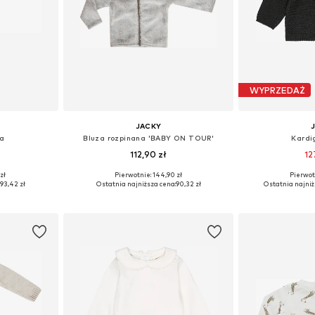
WYPRZEDAŻ
JACKY
na
Bluza rozpinana 'BABY ON TOUR'
Kardi
112,90 zł
12
zł
Pierwotnie: 144,90 zł
Pierwot
, 62, 68, 74
Dostępne rozmiary: 56, 62, 68, 74
Dostępne rozmiar
:
93,42 zł
Ostatnia najniższa cena:
90,32 zł
Ostatnia najniż
zyka
Dodaj do koszyka
Dodaj 