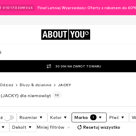
Finał Letniej Wyprzedaży: Oferty z rabatem do 60
01
D
17
G
33
M
02
S
ABOUT
YOU
i
30 DNI NA ZWROT TOWARU
Odzież
Bluzy & dzianina
JACKY
(JACKY) dla niemowląt
10
aż
Rozmiar
Kolor
Marka
Płeć
W
1
Dekolt
Mniej filtrów
Resetuj wszystko