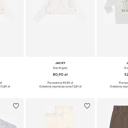
JACKY
Kardigan
Ko
80,90 zł
5
zł
Pierwotnie: 90,90 zł
Pierwot
zmiarach
Dostępne rozmiary: 68, 74, 80, 92, 104, 116
Dostępne rozmiar
:
72,81 zł
Ostatnia najniższa cena:
72,81 zł
Ostatnia najn
zyka
Dodaj do koszyka
Dodaj 