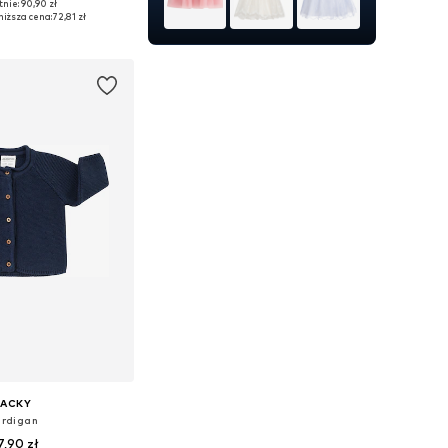
nie: 90,90 zł
68, 74, 80, 92, 104, 116
niższa cena:
72,81 zł
do koszyka
JACKY
rdigan
7,90 zł