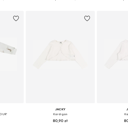
zyka
Dodaj do koszyka
Dodaj 
JACKY
TOUR'
Kardigan
Ka
80,90 zł
80