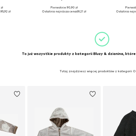
 zł
Pierwotnie: 90,90 zł
Pierwot
62, 80, 86
Dostępne w różnych rozmiarach
Dostępne roz
:
95,92 zł
Ostatnia najniższa cena:
69,21 zł
Ostatnia najn
zyka
Dodaj do koszyka
Dodaj 
To już wszystkie produkty z kategorii Bluzy & dzianina, które
Tutaj znajdziesz więcej produktów z kategorii 