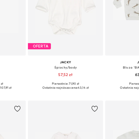
OFERTA
JACKY
Śpiochy/body
Bluza 'B
57,52 zł
63
 zł
Pierwotnie: 71,90 zł
Pierwot
62, 68, 74
Dostępne rozmiary: 50, 56, 62, 68, 86, 92
Dostępne rozmi
107,91 zł
Ostatnia najniższa cena:
43,14 zł
Ostatnia naj
zyka
Dodaj do koszyka
Dodaj 