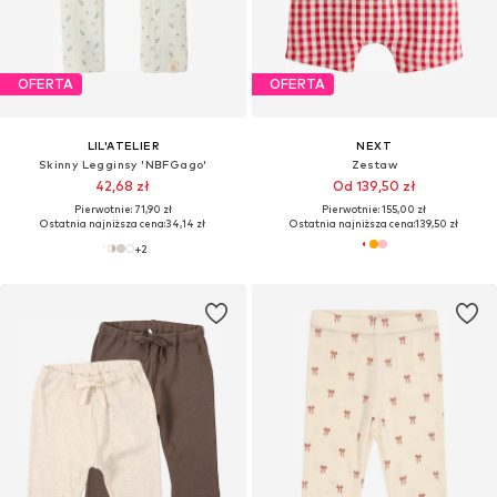
OFERTA
OFERTA
LIL'ATELIER
NEXT
Skinny Legginsy 'NBFGago'
Zestaw
42,68 zł
Od 139,50 zł
Pierwotnie: 71,90 zł
Pierwotnie: 155,00 zł
Ostatnia najniższa cena:
34,14 zł
Ostatnia najniższa cena:
139,50 zł
+
2