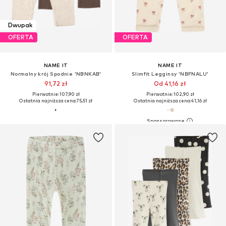
Dwupak
OFERTA
OFERTA
NAME IT
NAME IT
Normalny krój Spodnie 'NBNKAB'
Slimfit Legginsy 'NBFNALU'
91,72 zł
Od 41,16 zł
Pierwotnie: 107,90 zł
Pierwotnie: 102,90 zł
Ostatnia najniższa cena:
75,51 zł
Ostatnia najniższa cena:
41,16 zł