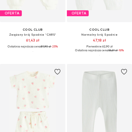
OFERTA
OFERTA
COOL CLUB
COOL CLUB
Zwężany krój Spodnie 'CARS'
Normalny krój Spodnie
61,43 zł
47,18 zł
Ostatnia najniższa cena:
81,90 zł
-25%
Pierwotnie: 62,90 zł
Ostatnia najniższa cena:
56,61 zł
-16%