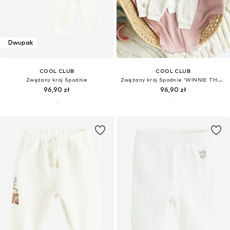
Dwupak
COOL CLUB
COOL CLUB
Zwężany krój Spodnie
Zwężany krój Spodnie 'WINNIE THE POOH'
96,90 zł
96,90 zł