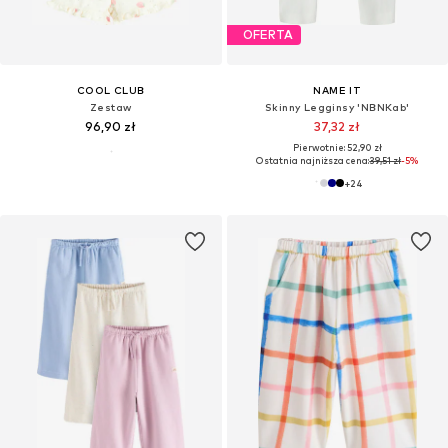
OFERTA
COOL CLUB
NAME IT
Zestaw
Skinny Legginsy 'NBNKab'
96,90 zł
37,32 zł
Pierwotnie: 52,90 zł
Ostatnia najniższa cena:
39,51 zł
-5%
+
24