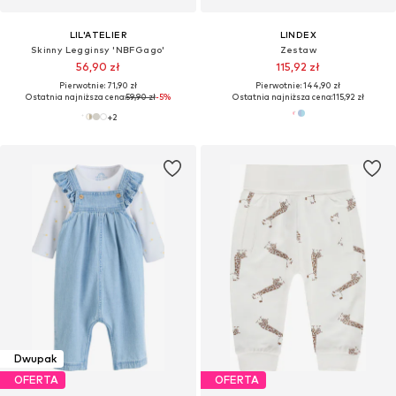
LIL'ATELIER
LINDEX
Skinny Legginsy 'NBFGago'
Zestaw
56,90 zł
115,92 zł
Pierwotnie: 71,90 zł
Pierwotnie: 144,90 zł
Ostatnia najniższa cena:
59,90 zł
-5%
Ostatnia najniższa cena:
115,92 zł
+
2
Dwupak
OFERTA
OFERTA