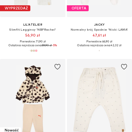
WYPRZEDAŻ
OFERTA
LIL'ATELIER
JACKY
Slimfit Legginsy 'NBFRachel'
Normalny krój Spodnie 'Nicki LAMA'
56,90 zł
47,61 zł
Pierwotnie: 71,90 zł
Pierwotnie: 66,90 zł
Ostatnia najniższa cena:
59,90 zł
-5%
Ostatnia najniższa cena:
42,32 zł
Nowość