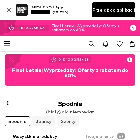
ABOUT YOU App
Przejdź do aplikacji
(152 700)
Finał Letniej Wyprzedaży: Oferty z
01
D
10
G
25
M
39
S
rabatem do 60%
01
D
10
G
25
M
39
S
Finał Letniej Wyprzedaży: Oferty z rabatem do
60%
Spodnie
(biały) dla niemowląt
Spodnie
Jeansy
Szorty
Wszystkie produkty
Twoje oferty
69