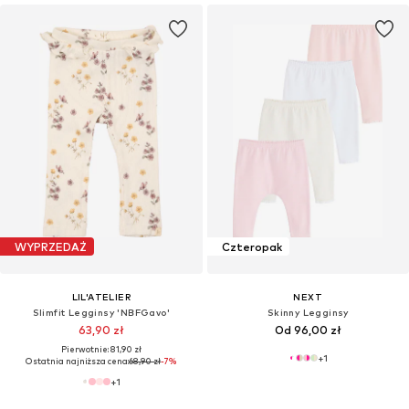
WYPRZEDAŻ
Czteropak
LIL'ATELIER
NEXT
Slimfit Legginsy 'NBFGavo'
Skinny Legginsy
63,90 zł
Od 96,00 zł
Pierwotnie: 81,90 zł
+
1
Ostatnia najniższa cena:
68,90 zł
-7%
+
1