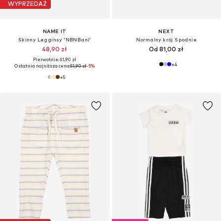
WYPRZEDAŻ
NAME IT
NEXT
Skinny Legginsy 'NBNBani'
Normalny krój Spodnie
48,90 zł
Od 81,00 zł
Pierwotnie: 61,90 zł
+
4
Ostatnia najniższa cena:
51,90 zł
-5%
+
5