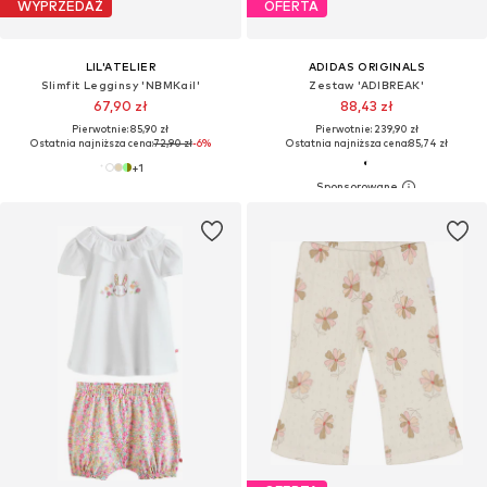
WYPRZEDAŻ
OFERTA
LIL'ATELIER
ADIDAS ORIGINALS
Slimfit Legginsy 'NBMKail'
Zestaw 'ADIBREAK'
67,90 zł
88,43 zł
Pierwotnie: 85,90 zł
Pierwotnie: 239,90 zł
Ostatnia najniższa cena:
72,90 zł
-6%
Ostatnia najniższa cena:
85,74 zł
+
1