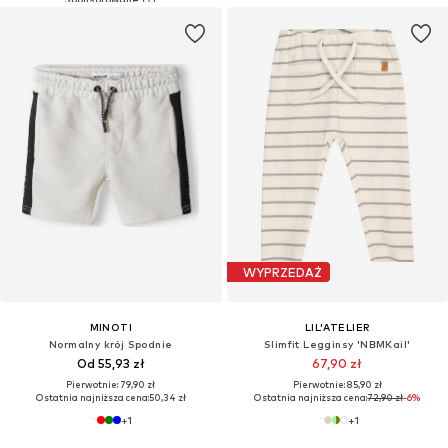
WYPRZEDAŻ
MINOTI
LIL'ATELIER
Normalny krój Spodnie
Slimfit Legginsy 'NBMKail'
Od 55,93 zł
67,90 zł
Pierwotnie: 79,90 zł
Pierwotnie: 85,90 zł
Ostatnia najniższa cena:
50,34 zł
Ostatnia najniższa cena:
72,90 zł
-6%
+
1
+
1