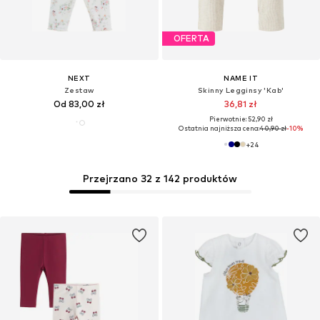
OFERTA
NEXT
NAME IT
Zestaw
Skinny Legginsy 'Kab'
Od 83,00 zł
36,81 zł
Pierwotnie: 52,90 zł
Ostatnia najniższa cena:
40,90 zł
-10%
+
24
Przejrzano 32 z 142 produktów