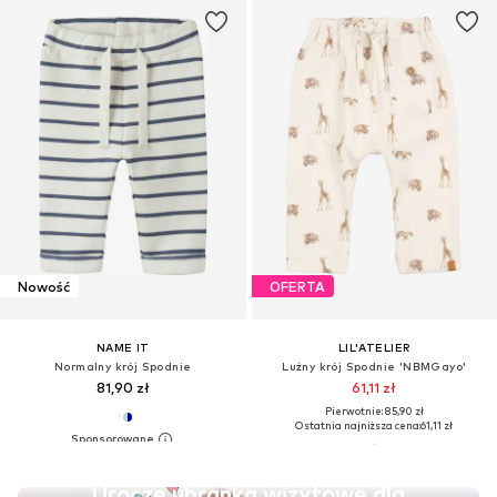
Nowość
OFERTA
NAME IT
LIL'ATELIER
Normalny krój Spodnie
Lużny krój Spodnie 'NBMGayo'
81,90 zł
61,11 zł
Pierwotnie: 85,90 zł
Ostatnia najniższa cena:
61,11 zł
Urocze ubranka wizytowe dla