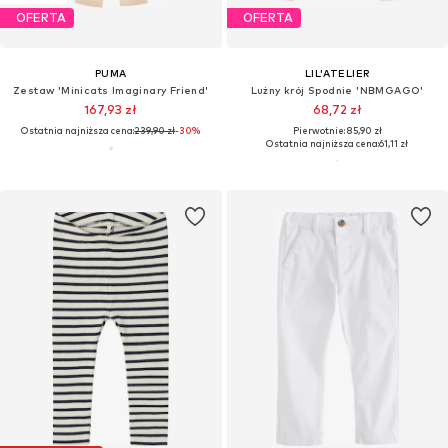
OFERTA
OFERTA
PUMA
LIL'ATELIER
Zestaw 'Minicats Imaginary Friend'
Lużny krój Spodnie 'NBMGAGO'
167,93 zł
68,72 zł
Ostatnia najniższa cena:
239,90 zł
-30%
Pierwotnie: 85,90 zł
Ostatnia najniższa cena:
61,11 zł