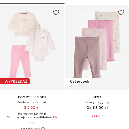
WYPRZEDAŻ
Czteropak
TOMMY HILFIGER
NEXT
Zestaw 'Essential'
Skinny Legginsy
312,90 zł
Od 118,00 zł
Pierwotnie: 524,90 zł
+
1
Ostatnia najniższa cena:
328,41 zł
-4%