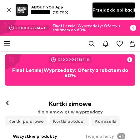
ABOUT YOU App
Przejdź do aplikacji
(152 700)
Finał Letniej Wyprzedaży: Oferty z
01
D
00
G
27
M
38
S
rabatem do 60%
01
D
00
G
27
M
38
S
Finał Letniej Wyprzedaży: Oferty z rabatem do
60%
Kurtki zimowe
dla niemowląt w wyprzedaży
Kurtki polarowe
Kurtki outdoor
Kamizelki
Wszystkie produkty
Twoje oferty
45