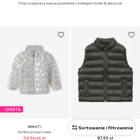
Tutaj znajdziesz więcej produktów z kategorii Kurtki & płaszcze
OFERTA
MINOTI
MANGO KIDS
Sortowanie i filtrowanie
Kurtka przejściowa
Kamizelka 'ALVARITO'
Od 94,44 zł
87,90 zł