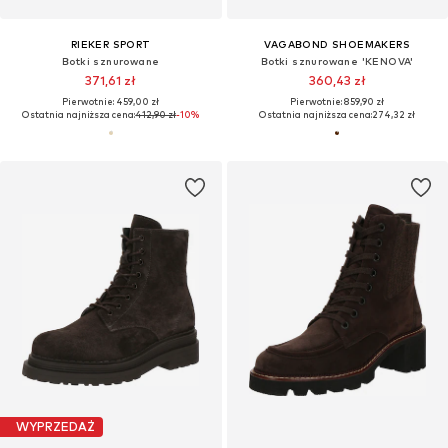
RIEKER SPORT
VAGABOND SHOEMAKERS
Botki sznurowane
Botki sznurowane 'KENOVA'
371,61 zł
360,43 zł
Pierwotnie: 459,00 zł
Pierwotnie: 859,90 zł
Ostatnia najniższa cena:
412,90 zł
-10%
Ostatnia najniższa cena:
274,32 zł
WYPRZEDAŻ