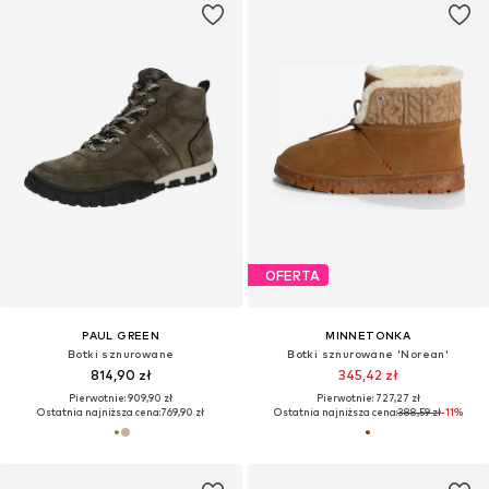
OFERTA
PAUL GREEN
MINNETONKA
Botki sznurowane
Botki sznurowane 'Norean'
814,90 zł
345,42 zł
Pierwotnie: 909,90 zł
Pierwotnie: 727,27 zł
Ostatnia najniższa cena:
769,90 zł
Ostatnia najniższa cena:
388,59 zł
-11%