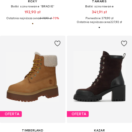
ROXY
TAMARIS
Botki sznurowane 'BRADIE'
Botki sznurowane
192,90 zł
341,91 zł
Ostatnia najniższa cena:
649,90 zł
-70%
Pierwotnie: 379,90 zł
Ostatnia najniższa cena:
227,92 zł
OFERTA
OFERTA
TIMBERLAND
KAZAR