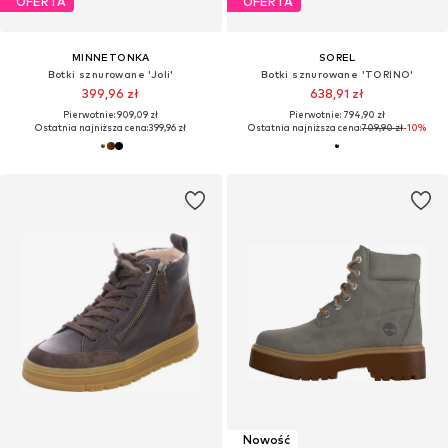
OFERTA
OFERTA
MINNETONKA
SOREL
Botki sznurowane 'Joli'
Botki sznurowane 'TORINO'
399,96 zł
638,91 zł
Pierwotnie: 909,09 zł
Pierwotnie: 794,90 zł
Ostatnia najniższa cena:
399,96 zł
Ostatnia najniższa cena:
709,90 zł
-10%
Nowość