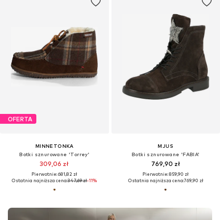
OFERTA
MINNETONKA
MJUS
Botki sznurowane 'Torrey'
Botki sznurowane 'FABIA'
309,06 zł
769,90 zł
Pierwotnie: 681,82 zł
Pierwotnie: 859,90 zł
Ostatnia najniższa cena:
347,69 zł
-11%
Ostatnia najniższa cena:
769,90 zł