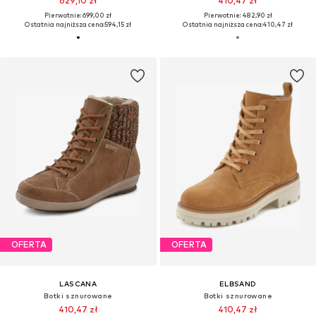
629,10 zł
410,47 zł
Pierwotnie: 699,00 zł
Pierwotnie: 482,90 zł
Ostatnia najniższa cena:
594,15 zł
Ostatnia najniższa cena:
410,47 zł
OFERTA
OFERTA
LASCANA
ELBSAND
Botki sznurowane
Botki sznurowane
410,47 zł
410,47 zł