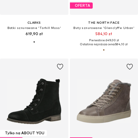
OFERTA
CLARKS
THE NORTH FACE
Botki sznurowane 'Torhill Moss'
Buty sznurowane 'Glenclyffe Urban'
619,90 zł
584,10 zł
Pierwotnie: 649,00 zł
Ostatnia najniższa cena:
584,10 zł
Tylko na ABOUT YOU