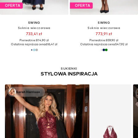
OFERTA
OFERTA
SWING
SWING
Suknia wieczorowa
Suknia wieczorowa
733,41 zł
773,91 zł
Pierwotnie: 814,90 zł
Pierwotnie: 859,90 zł
Ostatnia najniższa cena:
616,41 zł
Ostatnia najniższa cena:
547,92 zł
SUKIENKI
STYLOWA INSPIRACJA
Sarah Harrison