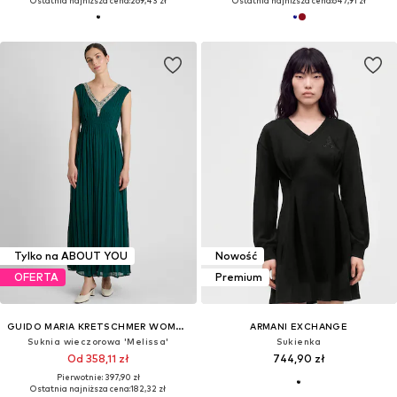
Ostatnia najniższa cena:
269,43 zł
Ostatnia najniższa cena:
647,91 zł
Tylko na ABOUT YOU
Nowość
OFERTA
Premium
GUIDO MARIA KRETSCHMER WOMEN
ARMANI EXCHANGE
Suknia wieczorowa 'Melissa'
Sukienka
Od 358,11 zł
744,90 zł
Pierwotnie: 397,90 zł
Ostatnia najniższa cena:
182,32 zł