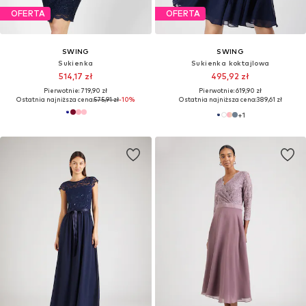
OFERTA
OFERTA
SWING
SWING
Sukienka
Sukienka koktajlowa
514,17 zł
495,92 zł
Pierwotnie: 719,90 zł
Pierwotnie: 619,90 zł
Ostatnia najniższa cena:
575,91 zł
-10%
Ostatnia najniższa cena:
389,61 zł
+
1