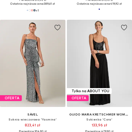
Ostatnia najniższa cena:
389,61 zł
Ostatnia najniższa cena:
419,92 zł
+
1
Tylko na ABOUT YOU
OFERTA
OFERTA
SÁVEL
GUIDO MARIA KRETSCHMER WOMEN
Suknia wieczorowa 'Yasmina'
Sukienka 'Cora'
823,41 zł
133,96 zł
Pierwotnie: 914,90 zł
Pierwotnie: 479,90 zł