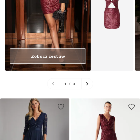
Zobacz zestaw
1
/
3