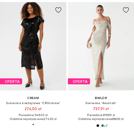
OFERTA
OFERTA
CREAM
BWLDR
Sukienka koktajlowa 'CRGlimme'
Sukienka 'Amaliah'
274,50 zł
737,91 zł
Pierwotnie: 549,00 zł
Pierwotnie: 819,90 zł
Ostatnia najniższa cena:
274,50 zł
Ostatnia najniższa cena:
696,92 zł
+
7