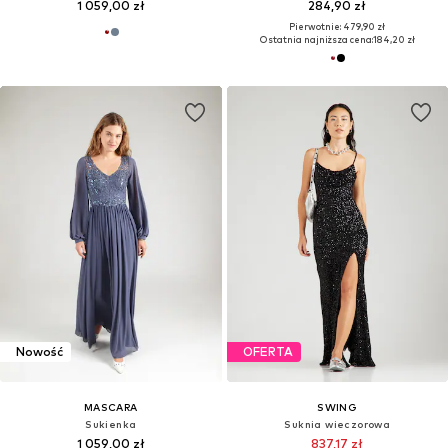
1 059,00 zł
284,90 zł
Pierwotnie: 479,90 zł
Ostatnia najniższa cena:
184,20 zł
Nowość
OFERTA
MASCARA
SWING
Sukienka
Suknia wieczorowa
1 059,00 zł
837,17 zł