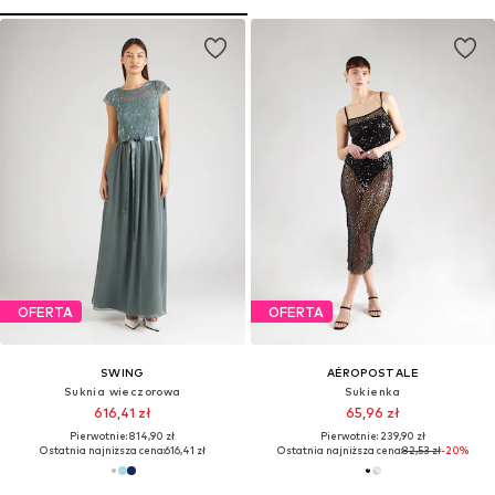
OFERTA
OFERTA
SWING
AÉROPOSTALE
Suknia wieczorowa
Sukienka
616,41 zł
65,96 zł
Pierwotnie: 814,90 zł
Pierwotnie: 239,90 zł
Ostatnia najniższa cena:
616,41 zł
Ostatnia najniższa cena:
82,53 zł
-20%