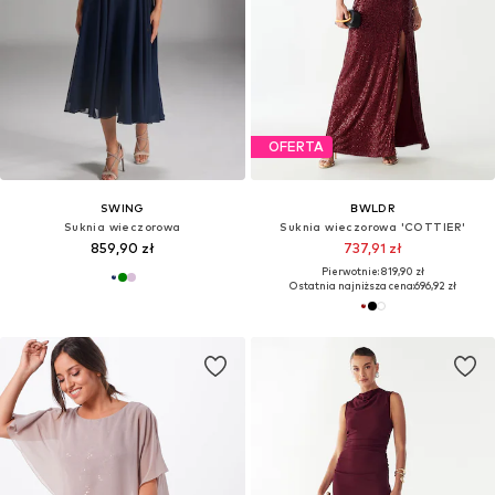
OFERTA
SWING
BWLDR
Suknia wieczorowa
Suknia wieczorowa 'COTTIER'
859,90 zł
737,91 zł
Pierwotnie: 819,90 zł
Ostatnia najniższa cena:
696,92 zł