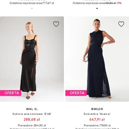
Ostatnia najniższa cena:
777,67 zł
Ostatnia najniższa cena:
151,92 zł
-11%
OFERTA
OFERTA
WAL G.
BWLDR
Suknia wieczorowa 'EVA'
Sukienka 'Avena'
288,68 zł
647,91 zł
Pierwotnie: 384,90 zł
Pierwotnie: 719,90 zł