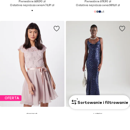
Pierwotnie: 669,90 zł
Pierwotnie: 619,90 zł
Ostatnia najniższa cena:
476,91 zł
Ostatnia najniższa cena:
389,61 zł
+
1
OFERTA
1
Sortowanie i filtrowanie
SWING
LIPSY
Sukienka koktajlowa
Suknia wieczorowa
495,92 zł
914,90 zł