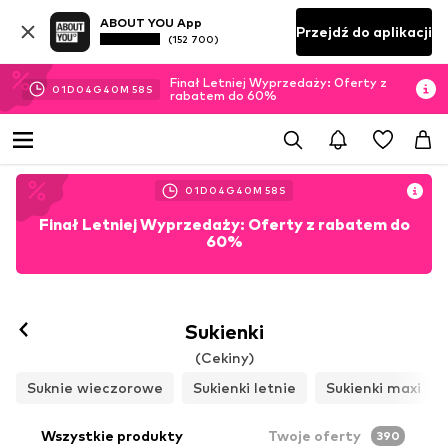
ABOUT YOU App
Przejdź do aplikacji
(152 700)
Finał Letniej Wyprzedaży: Oferty z
01
D
04
G
40
M
57
S
rabatem do 60%
01
D
04
G
40
M
57
S
Finał Letniej Wyprzedaży: Oferty z rabatem do
60%
Sukienki
(Cekiny)
Suknie wieczorowe
Sukienki letnie
Sukienki maxi
Wszystkie produkty
Twoje oferty
390