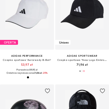
OFERTA
Unisex
ADIDAS PERFORMANCE
ADIDAS SPORTSWEAR
Czapka sportowa 'Aeroready B-Ball'
Czapka sportowa 'New Logo Embroidered Baseball'
53,97 zł
71,96 zł
Pierwotnie: 89,95 zł
Ostatnia najniższa cena:
71,96 zł
-25%