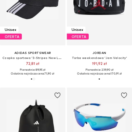
Unisex
Unisex
OFERTA
OFERTA
ADIDAS SPORTSWEAR
JORDAN
Czapka sportowa '3-Stripes New Logo Baseball'
Torba weekendowa 'Jam Velocity'
72,81 zł
191,92 zł
Pierwotnie: 89,95 zł
Pierwotnie: 239,90 zł
Ostatnia najniższa cena:
71,90 zł
Ostatnia najniższa cena:
170,91 zł