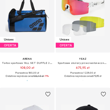
Unisex
Unisex
OFERTA
OFERTA
ARENA
YEAZ
Torba sportowa 'ALL SET DUFFLE 25L'
Sportowe okulary przeciwsłoneczne 'Sunthrill'
108,00 zł
675,95 zł
Pierwotnie: 180,00 zł
Pierwotnie: 1 229,00 zł
Ostatnia najniższa cena:
122,40 zł
-11%
Ostatnia najniższa cena:
675,95 zł