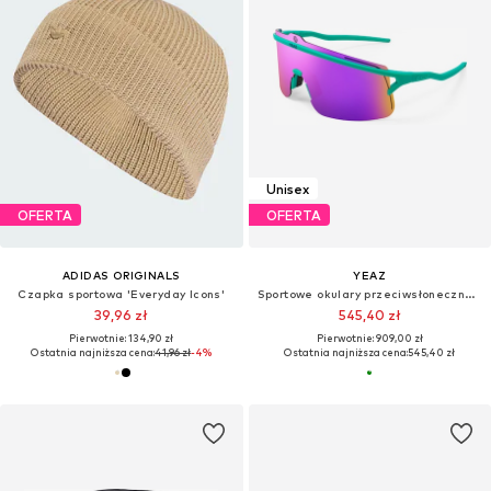
Unisex
OFERTA
OFERTA
ADIDAS ORIGINALS
YEAZ
Czapka sportowa 'Everyday Icons'
Sportowe okulary przeciwsłoneczne 'Sunshade'
39,96 zł
545,40 zł
Pierwotnie: 134,90 zł
Pierwotnie: 909,00 zł
Ostatnia najniższa cena:
41,96 zł
-4%
Ostatnia najniższa cena:
545,40 zł