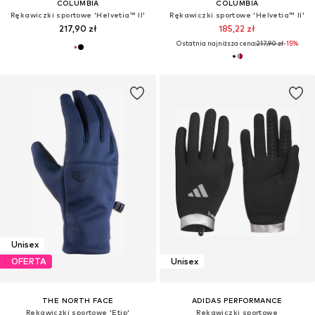
COLUMBIA
COLUMBIA
Rękawiczki sportowe 'Helvetia™ II'
Rękawiczki sportowe 'Helvetia™ II'
217,90 zł
185,22 zł
Ostatnia najniższa cena:
217,90 zł
-15%
Unisex
OFERTA
Unisex
THE NORTH FACE
ADIDAS PERFORMANCE
Rękawiczki sportowe 'Etip'
Rękawiczki sportowe