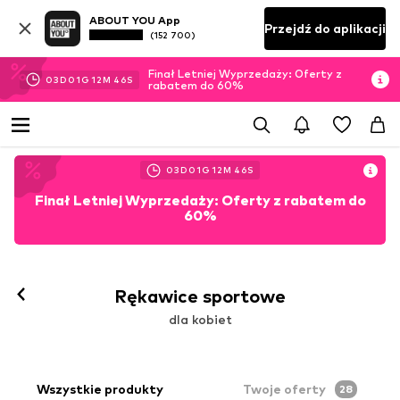
ABOUT YOU App
Przejdź do aplikacji
(152 700)
Finał Letniej Wyprzedaży: Oferty z
03
D
01
G
12
M
43
S
rabatem do 60%
03
D
01
G
12
M
43
S
Finał Letniej Wyprzedaży: Oferty z rabatem do
60%
Rękawice sportowe
dla kobiet
Wszystkie produkty
Twoje oferty
28