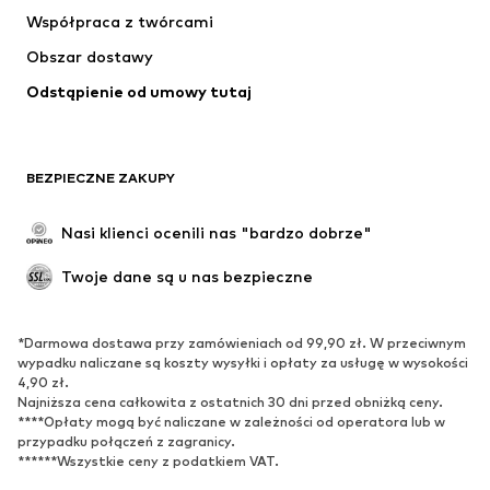
Koszulki & topy
Spodnie
Współpraca z twórcami
Kurtki
Swetry & dzianina
Obszar dostawy
Bielizna
Bluzki & koszule
Odstąpienie od umowy tutaj
Płaszcze
Spódnice
Moda plażowa
Bluzy
Marynarki
Kombinezony
BEZPIECZNE ZAKUPY
Plus size
Moda ciążowa
Specjalne okazje
Ekskluzywne
Nasi klienci ocenili nas "bardzo dobrze"
Recykling
Twoje dane są u nas bezpieczne
BUTY
*Darmowa dostawa przy zamówieniach od 99,90 zł. W przeciwnym
Nowości
Na czasie
wypadku naliczane są koszty wysyłki i opłaty za usługę w wysokości
Trampki & sneakersy
Botki
4,90 zł.
Najniższa cena całkowita z ostatnich 30 dni przed obniżką ceny.
Czółenka & buty na obcasie
Kozaki
****Opłaty mogą być naliczane w zależności od operatora lub w
przypadku połączeń z zagranicy.
Sandały
Półbuty
******Wszystkie ceny z podatkiem VAT.
Buty sportowe
Baleriny