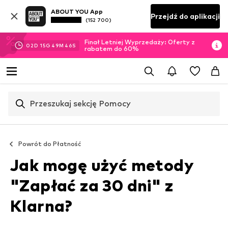
ABOUT YOU App
Przejdź do aplikacji
(152 700)
Finał Letniej Wyprzedaży: Oferty z
02
D
15
G
49
M
45
S
rabatem do 60%
Przeszukaj sekcję Pomocy
Powrót do
Płatność
Jak mogę użyć metody
"Zapłać za 30 dni" z
Klarna?