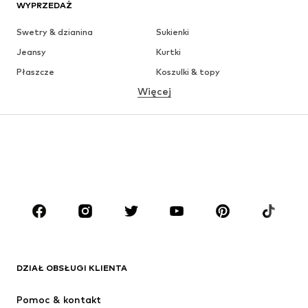
WYPRZEDAŻ
Swetry & dzianina
Sukienki
Jeansy
Kurtki
Płaszcze
Koszulki & topy
Więcej
Spodnie
Bielizna
Spódnice
Bluzki & koszule
Bluzy
Marynarki
Moda plażowa
Kombinezony
Plus size
Moda ciążowa
Buty
Sport
Akcesoria
Premium
ODZIEŻ
DZIAŁ OBSŁUGI KLIENTA
Nowości
Na czasie
Sukienki
Jeansy
Pomoc & kontakt