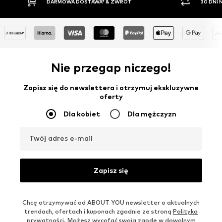
DARMOWA DOSTAWA* & ZWROT
30 DNI
Nie przegap niczego!
Zapisz się do newslettera i otrzymuj ekskluzywne
oferty
Dla kobiet
Dla mężczyzn
Twój adres e-mail
Zapisz się
Chcę otrzymywać od ABOUT YOU newsletter o aktualnych
trendach, ofertach i kuponach zgodnie ze stroną
Polityka
prywatności
. Możesz wycofać swoją zgodę w dowolnym