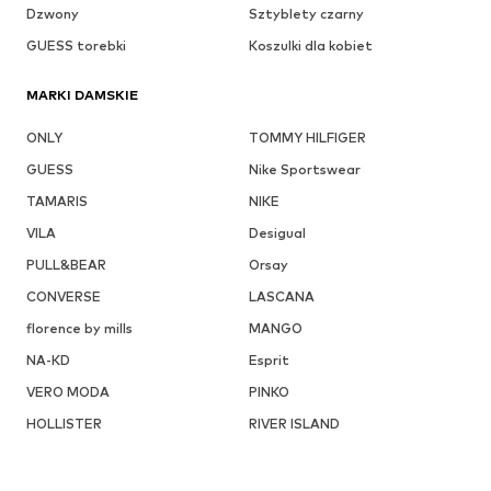
Dzwony
Sztyblety czarny
GUESS torebki
Koszulki dla kobiet
MARKI DAMSKIE
ONLY
TOMMY HILFIGER
GUESS
Nike Sportswear
TAMARIS
NIKE
VILA
Desigual
PULL&BEAR
Orsay
CONVERSE
LASCANA
florence by mills
MANGO
NA-KD
Esprit
VERO MODA
PINKO
HOLLISTER
RIVER ISLAND