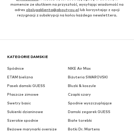
momencie ze skutkiem na przyszłość, wysyłając wiadomość na
adres
obslugaklienta@aboutyou.pl
lub korzystając z opcji
rezygnacji z subskrypcji na końcu każdego newslettera.
KATEGORIE DAMSKIE
Spódnice
NIKE Air Max
ETAM bielizna
Biżuteria SWAROVSKI
Pasek damski GUESS
Bluzki & koszule
Płaszcze zimowe
Czapki szary
Swetry basic
Spodnie wyszczuplające
Sukienki dzianinowe
Damski zegarek GUESS
Szerokie spodnie
Białe torebki
Beżowe marynarki oversize
Botki Dr. Martens