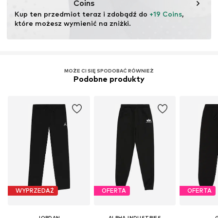
Coins
ekosystemów poprzez rolnictwo ekologiczne poprzez
Kup ten przedmiot teraz i zdobądź do 
+19 Coins
, 
rezygnację z modyfikacji genetycznych oraz ograniczenie
które możesz wymienić na zniżki.
zużycia wody i nawozów chemicznych.
Więcej
MOŻE CI SIĘ SPODOBAĆ RÓWNIEŻ
Podobne produkty
WYPRZEDAŻ
OFERTA
OFERTA
JORDAN
ALPHA INDUSTRIES