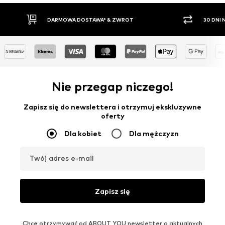
ARMOWA DOSTAWA* & ZWROT
30 DNI NA ZWROT TOWAR
Nie przegap niczego!
Zapisz się do newslettera i otrzymuj ekskluzywne
oferty
Dla kobiet
Dla mężczyzn
Twój adres e-mail
Zapisz się
Chcę otrzymywać od ABOUT YOU newsletter o aktualnych