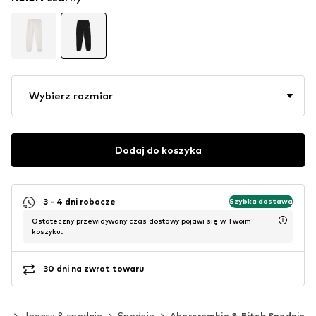
Wybierz rozmiar
Dodaj do koszyka
3 - 4 dni robocze
Szybka dostawa
Ostateczny przewidywany czas dostawy pojawi się w Twoim
koszyku.
30 dni na zwrot towaru
eż
Jeansy & spodnie
Spodnie
Abercrombie & Fitch Spodnie