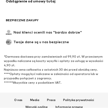
Odstąpienie od umowy tutaj
BEZPIECZNE ZAKUPY
Nasi klienci ocenili nas "bardzo dobrze"
Twoje dane są u nas bezpieczne
*Darmowa dostawa przy zamówieniach od 99,90 zł. W przeciwnym
wypadku naliczane są koszty wysyłki i opłaty za usługę w wysokości
4,90 zł.
Najniższa cena całkowita z ostatnich 30 dni przed obniżką ceny.
****Opłaty mogą być naliczane w zależności od operatora lub w
przypadku połączeń z zagranicy.
******Wszystkie ceny z podatkiem VAT.
O nas
Media
Praca
Polityka prywatności
Warunki ogólne
Informacje prawne