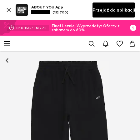
ABOUT YOU App
Przejdź do aplikacji
(152 700)
Finał Letniej Wyprzedaży: Oferty z
01
D
15
G
13
M
27
S
rabatem do 60%