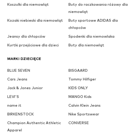
Koszulki dla niemowląt
Buty do raczkowania różowy dla
niemowląt
Kozaki niebieski dla niemowląt
Buty sportowe ADIDAS dla
chłopców
Jeansy dla chłopców
Spodenki dla niemowlaka
Kurtki przejściowe dla dzieci
Buty dla niemowląt
MARKI DZIECIĘCE
BLUE SEVEN
BISGAARD
Cars Jeans
Tommy Hilfiger
Jack & Jones Junior
KIDS ONLY
LEVI'S
MANGO Kids
name it
Calvin Klein Jeans
BIRKENSTOCK
Nike Sportswear
Champion Authentic Athletic
CONVERSE
Apparel