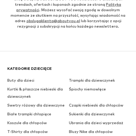
trendach, ofertach i kuponach zgodnie ze stroną
Polityka
prywatności
. Możesz wycofać swoją zgodę w dowolnym
momencie ze skutkiem na przyszłość, wysyłając wiadomość na
adres
obslugaklienta@aboutyou.pl
lub korzystając z opcji
rezygnacji z subskrypcji na końcu każdego newslettera.
KATEGORIE DZIECIĘCE
Buty dla dzieci
Trampki dla dziewczynek
Kurtki & płaszcze niebieski dla
Śpiochy niemowlęce
dziewczynek
Swetry różowy dla dziewczyne
Czapki niebieski dla chłopców
Białe trampki chłopięce
Sukienki dla dziewczynek
Koszule dla chłopców
Ubrania dla dzieci wyprzedaż
T-Shirty dla chłopców
Bluzy Nike dla chłopców