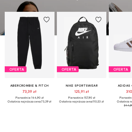
OFERTA
OFERTA
OFERTA
ABERCROMBIE & FITCH
NIKE SPORTSWEAR
ADIDAS 
73,39 zł
125,91 zł
310
Pierwotnie: 144,90 zł
Pierwotnie: 157,90 zł
Pierwotni
Ostatnia najniższa cena:
73,39 zł
Ostatnia najniższa cena:
110,53 zł
Ostatnia n
344,9