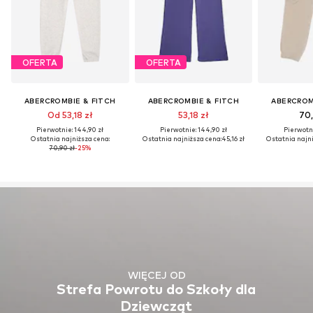
OFERTA
OFERTA
ABERCROMBIE & FITCH
ABERCROMBIE & FITCH
ABERCROM
Od 53,18 zł
53,18 zł
70,
Pierwotnie: 144,90 zł
Pierwotnie: 144,90 zł
Pierwotni
Ostatnia najniższa cena:
Ostatnia najniższa cena:
45,16 zł
Ostatnia najni
70,90 zł
-25%
WIĘCEJ OD
Strefa Powrotu do Szkoły dla
Dziewcząt