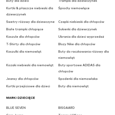
Buty dla dzieci
Trampki dla dziewczynek
Kurtki & płaszcze niebieski dla
Śpiochy niemowlęce
dziewczynek
Swetry różowy dla dziewczyne
Czapki niebieski dla chłopców
Białe trampki chłopięce
Sukienki dla dziewczynek
Koszule dla chłopców
Ubrania dla dzieci wyprzedaż
T-Shirty dla chłopców
Bluzy Nike dla chłopców
Koszulki dla niemowląt
Buty do raczkowania różowy dla
niemowląt
Kozaki niebieski dla niemowląt
Buty sportowe ADIDAS dla
chłopców
Jeansy dla chłopców
Spodenki dla niemowlaka
Kurtki przejściowe dla dzieci
Buty dla niemowląt
MARKI DZIECIĘCE
BLUE SEVEN
BISGAARD