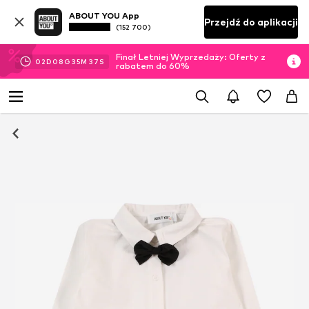
ABOUT YOU App
Przejdź do aplikacji
(152 700)
Finał Letniej Wyprzedaży: Oferty z
02
D
08
G
35
M
36
S
rabatem do 60%