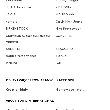
Cars Jeans
Tommy Hilfiger
Jack & Jones Junior
KIDS ONLY
LEVI'S
MANGO Kids
name it
Calvin Klein Jeans
BIRKENSTOCK
Nike Sportswear
Champion Authentic Athletic
CONVERSE
Apparel
SANETTA
STACCATO
Adidas Performance
SUPERFIT
VINGINO
GAP
ODKRYJ WIĘCEJ POWIĄZANYCH KATEGORII
Koszule - biały
Niemowlęta - biały
ABOUT YOU X INTERNATIONAL