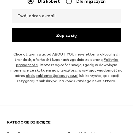
Dla kobiet
Dla mężczyzn
Twój adres e-mail
Zapisz się
Chcę otrzymywać od ABOUT YOU newsletter o aktualnych
trendach, ofertach i kuponach zgodnie ze stroną
Polityka
prywatności
. Możesz wycofać swoją zgodę w dowolnym
momencie ze skutkiem na przyszłość, wysyłając wiadomość na
adres
obslugaklienta@aboutyou.pl
lub korzystając z opcji
rezygnacji z subskrypcji na końcu każdego newslettera.
KATEGORIE DZIECIĘCE