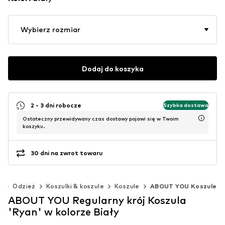
Wybierz rozmiar
Dodaj do koszyka
2 - 3 dni robocze
Szybka dostawa
Ostateczny przewidywany czas dostawy pojawi się w Twoim
koszyku.
30 dni na zwrot towaru
)
Odzież
Koszulki & koszule
Koszule
ABOUT YOU Koszule
ABOUT YOU Regularny krój Koszula
'Ryan' w kolorze Biały