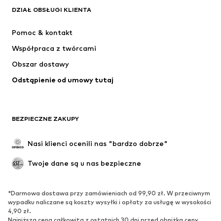
Next
ADIDAS SPORTSWEAR
DZIAŁ OBSŁUGI KLIENTA
NIKE
ADIDAS PERFORMANCE
Pomoc & kontakt
NAME IT
SUPERFIT
Współpraca z twórcami
Obszar dostawy
Odstąpienie od umowy tutaj
BEZPIECZNE ZAKUPY
Nasi klienci ocenili nas "bardzo dobrze"
Twoje dane są u nas bezpieczne
*Darmowa dostawa przy zamówieniach od 99,90 zł. W przeciwnym
wypadku naliczane są koszty wysyłki i opłaty za usługę w wysokości
4,90 zł.
Najniższa cena całkowita z ostatnich 30 dni przed obniżką ceny.