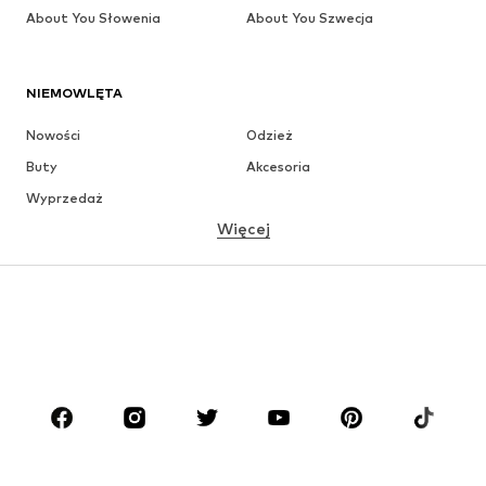
About You Słowenia
About You Szwecja
NIEMOWLĘTA
Nowości
Odzież
Buty
Akcesoria
Wyprzedaż
Więcej
DZIEWCZYNKI
Dzieci (92-140 cm)
Młodzież (140-176 cm)
CHŁOPCY
Dzieci (92-140 cm)
Młodzież (140-176 cm)
MARKI
ADIDAS ORIGINALS
Nike Sportswear