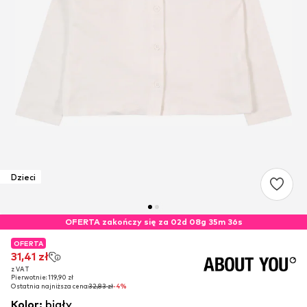
Dzieci
OFERTA zakończy się za 02d 08g 35m 36s
OFERTA
OFERTA
31,41 zł
31,41 zł
z VAT
z VAT
Pierwotnie: 119,90 zł
Pierwotnie: 119,90 zł
Ostatnia najniższa cena:
Ostatnia najniższa cena:
32,83 zł
32,83 zł
-4%
-4%
Kolor
:
biały