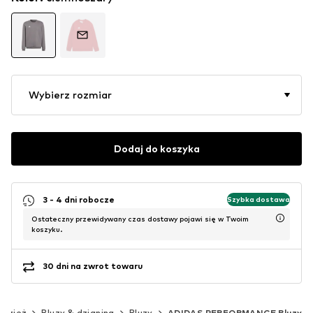
Wybierz rozmiar
Dodaj do koszyka
3 - 4 dni robocze
Szybka dostawa
Ostateczny przewidywany czas dostawy pojawi się w Twoim
koszyku.
30 dni na zwrot towaru
Odzież
Bluzy & dzianina
Bluzy
ADIDAS PERFORMANCE Bluzy