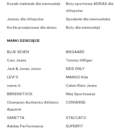
Kozaki niebieski dla niemowląt
Buty sportowe ADIDAS dla
chłopców
Jeansy dla chłopców
Spodenki dla niemowlaka
Kurtki przejściowe dla dzieci
Buty dla niemowląt
MARKI DZIECIĘCE
BLUE SEVEN
BISGAARD
Cars Jeans
Tommy Hilfiger
Jack & Jones Junior
KIDS ONLY
LEVI'S
MANGO Kids
name it
Calvin Klein Jeans
BIRKENSTOCK
Nike Sportswear
Champion Authentic Athletic
CONVERSE
Apparel
SANETTA
STACCATO
Adidas Performance
SUPERFIT