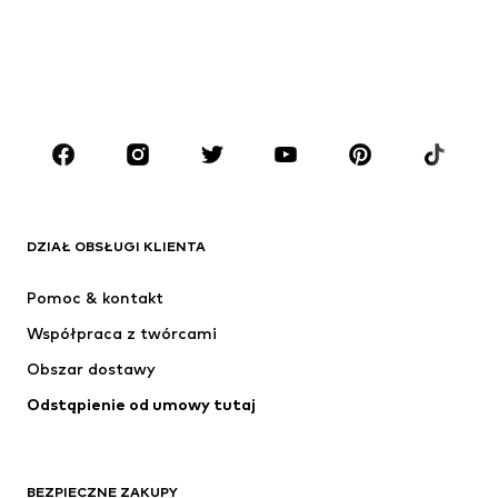
Dzieci (92-140 cm)
Młodzież (140-176 cm)
CHŁOPCY
Dzieci (92-140 cm)
Młodzież (140-176 cm)
MARKI
ADIDAS ORIGINALS
Nike Sportswear
Next
ADIDAS SPORTSWEAR
DZIAŁ OBSŁUGI KLIENTA
NIKE
ADIDAS PERFORMANCE
Pomoc & kontakt
SUPERFIT
NAME IT
Współpraca z twórcami
Obszar dostawy
Odstąpienie od umowy tutaj
BEZPIECZNE ZAKUPY