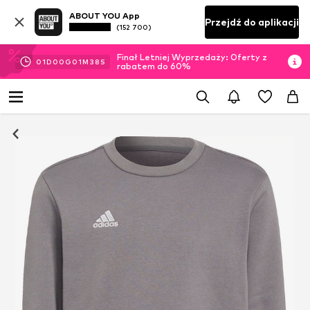
ABOUT YOU App
Przejdź do aplikacji
(152 700)
Finał Letniej Wyprzedaży: Oferty z
01
D
00
G
01
M
37
S
rabatem do 60%