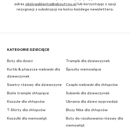
adres
obslugaklienta@aboutyou.pl
lub korzystając z opcji
rezygnacji z subskrypcji na końcu każdego newslettera.
KATEGORIE DZIECIĘCE
Buty dla dzieci
Trampki dla dziewczynek
Kurtki & płaszcze niebieski dla
Śpiochy niemowlęce
dziewczynek
Swetry różowy dla dziewczyne
Czapki niebieski dla chłopców
Białe trampki chłopięce
Sukienki dla dziewczynek
Koszule dla chłopców
Ubrania dla dzieci wyprzedaż
T-Shirty dla chłopców
Bluzy Nike dla chłopców
Koszulki dla niemowląt
Buty do raczkowania różowy dla
niemowląt