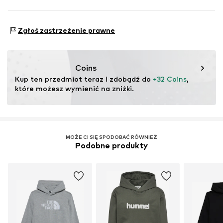
testu
Ten produkt zawiera materiały pochodzące z recyklingu
Dyscypliny sportowe: Piesze wycieczki
(pre- lub postkonsumenckie). Korzystanie z materiałów
Zgłoś zastrzeżenie prawne
Dyscypliny sportowe: Lifestyle
pochodzących z recyklingu może zmniejszyć
Funkcje: Oddychające
zapotrzebowanie na surowce, uniknąć odpadów i chronić
zasoby naturalne.
Coins
Kup ten przedmiot teraz i zdobądź do 
+32 Coins
, 
Więcej
które możesz wymienić na zniżki.
MOŻE CI SIĘ SPODOBAĆ RÓWNIEŻ
Podobne produkty