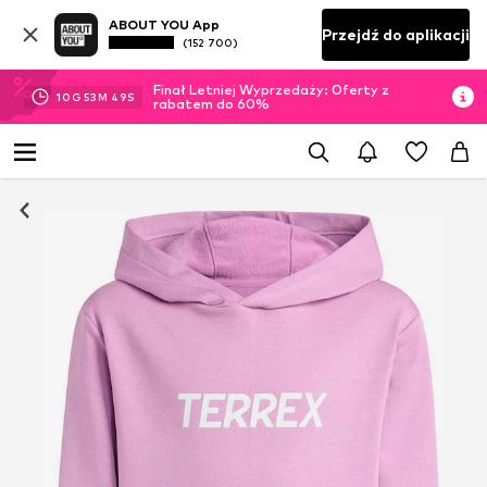
ABOUT YOU App
Przejdź do aplikacji
(152 700)
Finał Letniej Wyprzedaży: Oferty z
10
G
53
M
48
S
rabatem do 60%