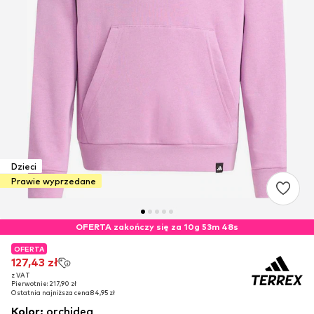
Dzieci
Prawie wyprzedane
OFERTA zakończy się za 10g 53m 48s
OFERTA
OFERTA
127,43 zł
127,43 zł
z VAT
z VAT
Pierwotnie: 217,90 zł
Pierwotnie: 217,90 zł
Ostatnia najniższa cena:
Ostatnia najniższa cena:
84,95 zł
84,95 zł
Kolor
:
orchidea