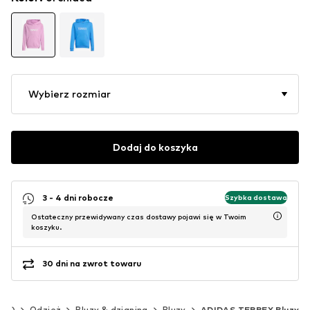
Wybierz rozmiar
Dodaj do koszyka
3 - 4 dni robocze
Szybka dostawa
Ostateczny przewidywany czas dostawy pojawi się w Twoim
koszyku.
30 dni na zwrot towaru
 cm)
Odzież
Bluzy & dzianina
Bluzy
ADIDAS TERREX Bluzy