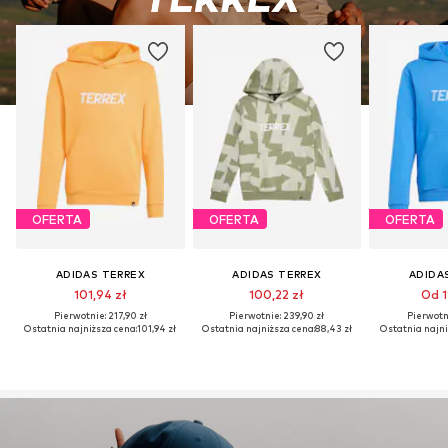
OFERTA
OFERTA
OFERTA
ADIDAS TERREX
ADIDAS TERREX
ADIDA
101,94 zł
100,22 zł
Od 1
Pierwotnie: 217,90 zł
Pierwotnie: 239,90 zł
Pierwotni
Ostatnia najniższa cena:
101,94 zł
Ostatnia najniższa cena:
88,43 zł
Ostatnia najni