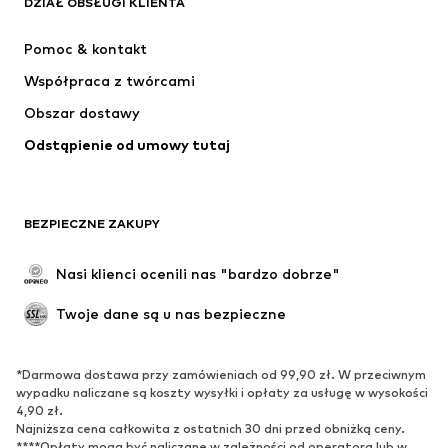
DZIAŁ OBSŁUGI KLIENTA
NIKE
ADIDAS PERFORMANCE
Pomoc & kontakt
Jordan
SUPERFIT
Współpraca z twórcami
Obszar dostawy
Odstąpienie od umowy tutaj
BEZPIECZNE ZAKUPY
Nasi klienci ocenili nas "bardzo dobrze"
Twoje dane są u nas bezpieczne
*Darmowa dostawa przy zamówieniach od 99,90 zł. W przeciwnym
wypadku naliczane są koszty wysyłki i opłaty za usługę w wysokości
4,90 zł.
Najniższa cena całkowita z ostatnich 30 dni przed obniżką ceny.
****Opłaty mogą być naliczane w zależności od operatora lub w