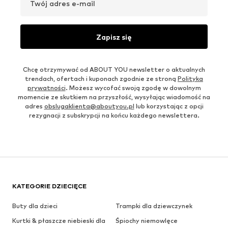
Twój adres e-mail
Zapisz się
Chcę otrzymywać od ABOUT YOU newsletter o aktualnych
trendach, ofertach i kuponach zgodnie ze stroną
Polityka
prywatności
. Możesz wycofać swoją zgodę w dowolnym
momencie ze skutkiem na przyszłość, wysyłając wiadomość na
adres
obslugaklienta@aboutyou.pl
lub korzystając z opcji
rezygnacji z subskrypcji na końcu każdego newslettera.
KATEGORIE DZIECIĘCE
Buty dla dzieci
Trampki dla dziewczynek
Kurtki & płaszcze niebieski dla
Śpiochy niemowlęce