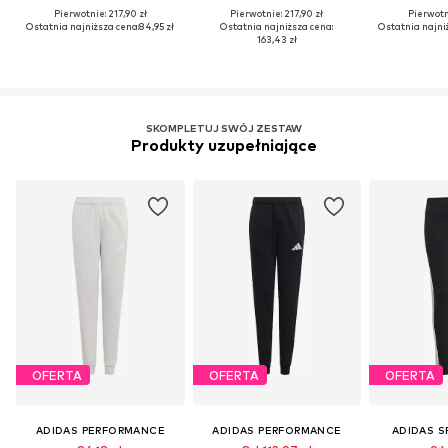
Pierwotnie: 217,90 zł
Pierwotnie: 217,90 zł
Pierwotni
Ostatnia najniższa cena:
84,95 zł
Ostatnia najniższa cena:
Ostatnia najni
163,43 zł
SKOMPLETUJ SWÓJ ZESTAW
Produkty uzupełniające
OFERTA
OFERTA
OFERTA
ADIDAS PERFORMANCE
ADIDAS PERFORMANCE
ADIDAS 