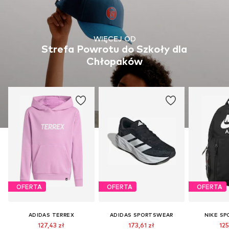
WIĘCEJ OD
Strefa Powrotu do Szkoły dla
Chłopaków
OFERTA
OFERTA
OFERTA
ADIDAS TERREX
ADIDAS SPORTSWEAR
NIKE S
127,43 zł
173,61 zł
125