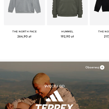
THE NORTH FACE
HUMMEL
THE NO
264,90 zł
192,90 zł
217
Obserwuj
WIĘCEJ OD