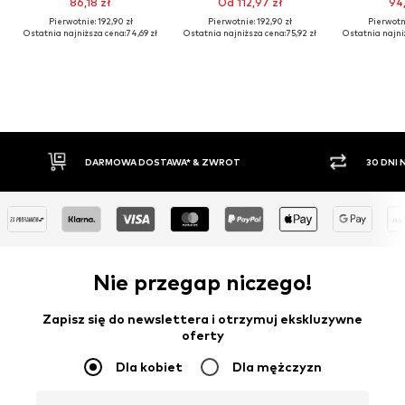
86,18 zł
Od 112,97 zł
94,
Pierwotnie: 192,90 zł
Pierwotnie: 192,90 zł
Pierwotni
Ostatnia najniższa cena:
74,69 zł
Ostatnia najniższa cena:
75,92 zł
Ostatnia najni
30 DNI NA ZWROT TOWARU
PŁATNO
Nie przegap niczego!
Zapisz się do newslettera i otrzymuj ekskluzywne
oferty
Dla kobiet
Dla mężczyzn