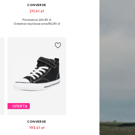
CONVERSE
211,41 zł
Pierwotnie: 264,90 zł
Dostępne w różnych rozmiarach
Ostatnia najniższa cena:
182,90 zł
Dodaj do koszyka
OFERTA
CONVERSE
193,41 zł