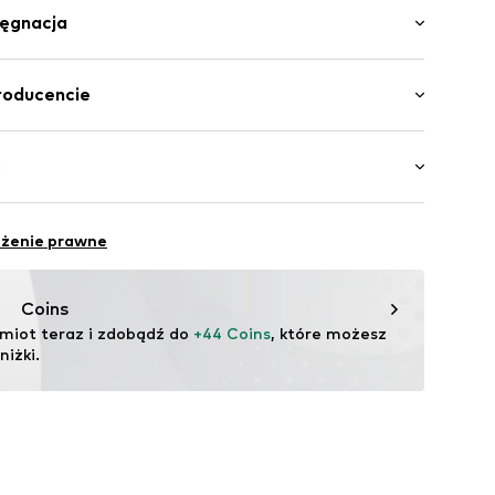
sa: Płaski obcas (0-3 cm)
wy
lęgnacja
e szwy
odeszwa
Materiał wierzchni: Tekstylne, Z tworzyw sztucznych
roducencie
Podszewka i brandzel: Tekstylne
epę
lands, B.V.
a: Z tworzyw sztucznych
ć
3896001000001
 Skate
eżenie prawne
@converse.com
Coins
miot teraz i zdobądź do 
+44 Coins
, które możesz 
iżki.