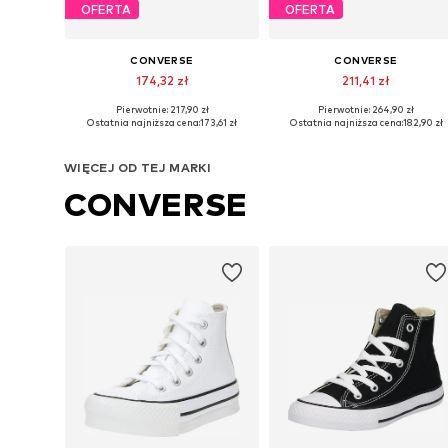
OFERTA
OFERTA
CONVERSE
CONVERSE
174,32 zł
211,41 zł
Pierwotnie: 217,90 zł
Pierwotnie: 264,90 zł
Dostępne w różnych rozmiarach
Dostępne w różnych rozmiarach
Ostatnia najniższa cena:
173,61 zł
Ostatnia najniższa cena:
182,90 zł
Dodaj do koszyka
Dodaj do koszyka
WIĘCEJ OD TEJ MARKI
CONVERSE