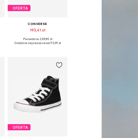
OFERTA
CONVERSE
193,41 zł
Pierwotnie: 239,90 zł
Dostępne w różnych rozmiarach
Ostatnia najniższa cena:
170,91 zł
Dodaj do koszyka
OFERTA