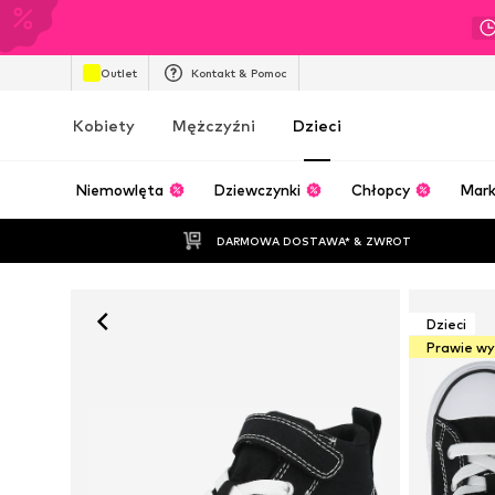
Outlet
Kontakt & Pomoc
Kobiety
Mężczyźni
Dzieci
Niemowlęta
Dziewczynki
Chłopcy
Mark
DARMOWA DOSTAWA* & ZWROT
Dzieci
Prawie w