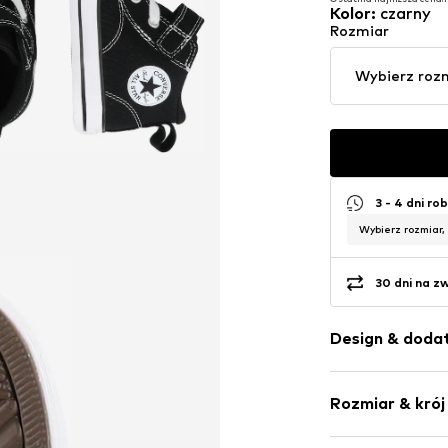
Pierwotnie: 217,90 zł
Kolor
:
czarny
Ostatnia najniższa cena:
1
Rozmiar
Wybierz roz
3 - 4 dni ro
Wybierz rozmiar,
30 dni na z
Design & dodat
Jednolite kol
Rozmiar & krój
Zaokrąglony 
Sznurowanie n