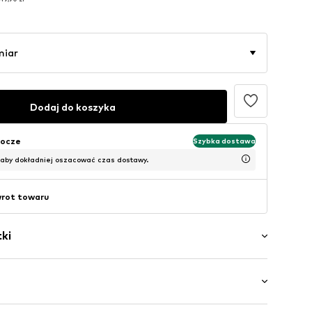
49,90 zł
miar
Dodaj do koszyka
bocze
Szybka dostawa
 aby dokładniej oszacować czas dostawy.
wrot towaru
ki
ory
czubek
a 3 dziurki