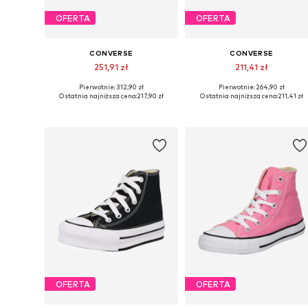
OFERTA
OFERTA
CONVERSE
CONVERSE
251,91 zł
211,41 zł
Pierwotnie: 312,90 zł
Pierwotnie: 264,90 zł
Dostępne w różnych rozmiarach
Dostępne w różnych rozmiarach
Ostatnia najniższa cena:
217,90 zł
Ostatnia najniższa cena:
211,41 zł
Dodaj do koszyka
Dodaj do koszyka
OFERTA
OFERTA