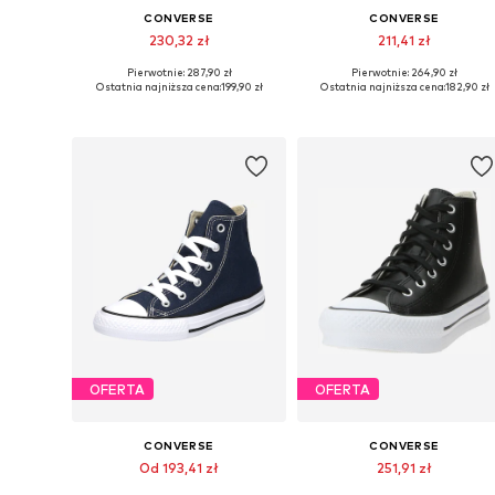
CONVERSE
CONVERSE
230,32 zł
211,41 zł
Pierwotnie: 287,90 zł
Pierwotnie: 264,90 zł
Dostępne w różnych rozmiarach
Dostępne w różnych rozmiarach
Ostatnia najniższa cena:
199,90 zł
Ostatnia najniższa cena:
182,90 zł
Dodaj do koszyka
Dodaj do koszyka
OFERTA
OFERTA
CONVERSE
CONVERSE
Od 193,41 zł
251,91 zł