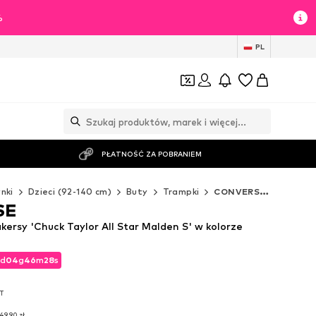
%
PL
PŁATNOŚĆ ZA POBRANIEM
nki
Dzieci (92-140 cm)
Buty
Trampki
CONVERSE Trampki
SE
rsy 'Chuck Taylor All Star Malden S' w kolorze
d
04
g
46
m
27
s
d
04
g
46
m
27
s
AT
AT
49,90 zł