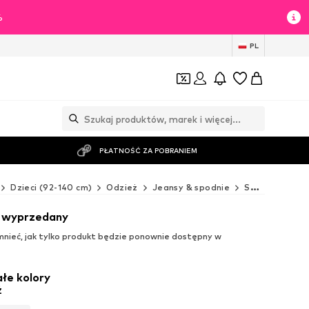
%
PL
PŁATNOŚĆ ZA POBRANIEM
Dzieci (92-140 cm)
Odzież
Jeansy & spodnie
Spodnie
GA
t wyprzedany
ieć, jak tylko produkt będzie ponownie dostępny w
łe kolory
ż