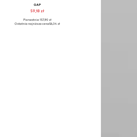
GAP
59,18 zł
Pierwotnie: 157,90 zł
zmiary: 152-158, 164-170
Dostępne rozmiary: 140-146
Ostatnia najniższa cena:
56,34 zł
Dodaj do koszyka