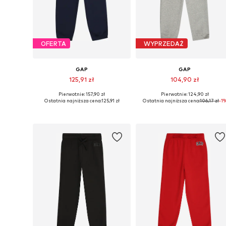
OFERTA
WYPRZEDAŻ
GAP
GAP
125,91 zł
104,90 zł
Pierwotnie: 157,90 zł
Pierwotnie: 124,90 zł
Dostępne w różnych rozmiarach
Dostępne w różnych rozmiarach
Ostatnia najniższa cena:
125,91 zł
Ostatnia najniższa cena:
106,17 zł
-1
Dodaj do koszyka
Dodaj do koszyka