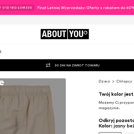
Finał Letniej Wyprzedaży: Oferty z rabatem do 60
01
D
18
G
40
M
32
S
ABOUT
YOU
i
30 DNI NA ZWROT TOWARU
e
Dzieci
Chłopcy
Twój kolor jes
Możemy Ci przypomn
magazynie.
Odkryj pozosta
Kolor
:
jasny be