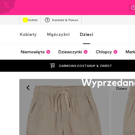
Outlet
Kontakt & Pomoc
Kobiety
Mężczyźni
Dzieci
Niemowlęta
Dziewczynki
Chłopcy
Mark
DARMOWA DOSTAWA* & ZWROT
Niestety wyprzedane
Wyprzedan
Dzieci