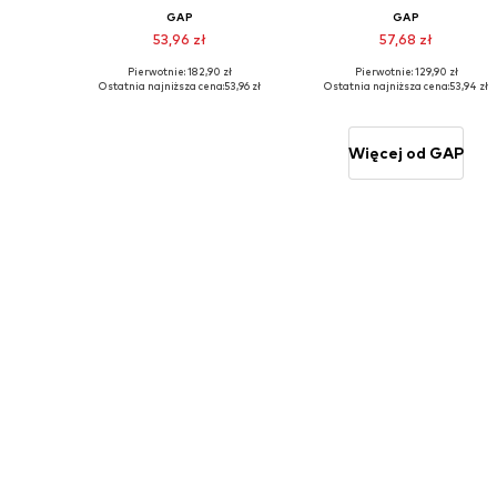
GAP
GAP
53,96 zł
57,68 zł
Pierwotnie: 182,90 zł
Pierwotnie: 129,90 zł
Dostępne rozmiary: 152-158
Dostępne ro
Ostatnia najniższa cena:
53,96 zł
Ostatnia najniższa cena:
53,94 zł
Dodaj do koszyka
Dodaj do koszyka
Więcej od GAP