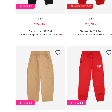
OFERTA
WYPRZEDAŻ
GAP
GAP
125,91 zł
112,90 zł
Pierwotnie: 157,90 zł
Pierwotnie: 134,90 zł
Dostępne w różnych rozmiarach
Dostępne w różnych rozmiarach
Ostatnia najniższa cena:
134,22 zł
-6%
Ostatnia najniższa cena:
114,67 zł
-1
Dodaj do koszyka
Dodaj do koszyka
OFERTA
OFERTA