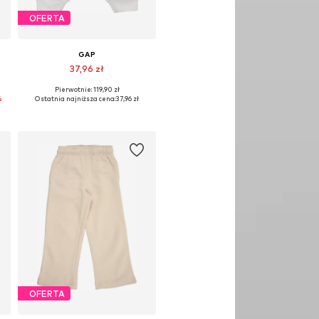
OFERTA
GAP
37,96 zł
Pierwotnie: 119,90 zł
Dostępne rozmiary: 80-86, 86-92
%
Ostatnia najniższa cena:
37,96 zł
Dodaj do koszyka
OFERTA