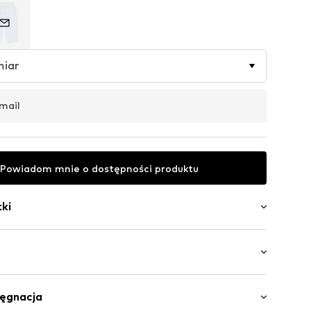
miar
mail
Powiadom mnie o dostępności produktu
ki
gi
sznurkiem
i / Maxi
akończenie/szew
lęgnacja
y krój
enie