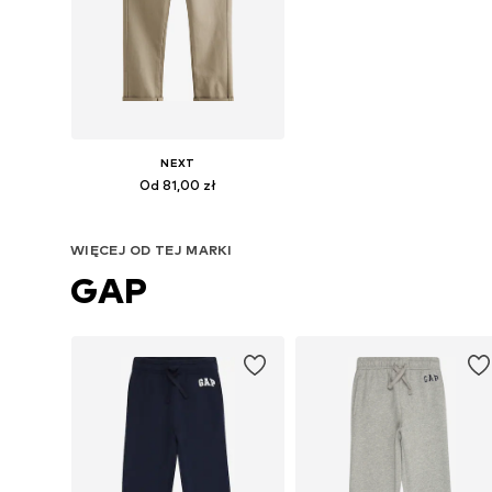
NEXT
Od 81,00 zł
+
10
Dostępne w różnych rozmiarach
WIĘCEJ OD TEJ MARKI
Dodaj do koszyka
GAP