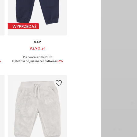
WYPRZEDAŻ
GAP
92,90 zł
Pierwotnie: 109,90 zł
Dostępne rozmiary: 92, 104, 110
%
Ostatnia najniższa cena:
98,90 zł
-6%
Dodaj do koszyka