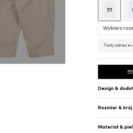
Wybierz roz
Twój adres e-
Design & dodat
Melanż
Rozmiar & krój
Obszyte brze
Ściągacz ze 
Długość: Dług
Elastyczne z
Materiał & pie
Krój: Normaln
Boczne kiesz