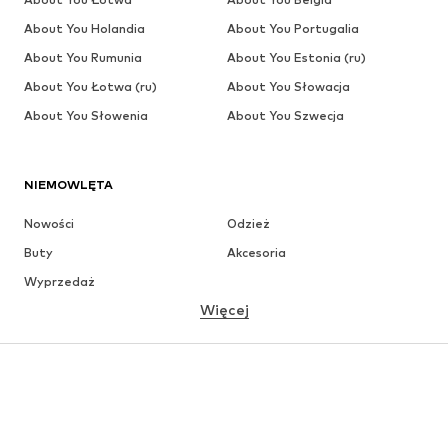
About You Holandia
About You Portugalia
About You Rumunia
About You Estonia (ru)
About You Łotwa (ru)
About You Słowacja
About You Słowenia
About You Szwecja
NIEMOWLĘTA
Nowości
Odzież
Buty
Akcesoria
Wyprzedaż
Więcej
DZIEWCZYNKI
Dzieci (92-140 cm)
Młodzież (140-176 cm)
CHŁOPCY