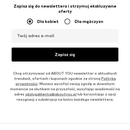
Zapisz się do newslettera i otrzymuj ekskluzywne
oferty
Dla kobiet
Dla mężczyzn
Twój adres e-mail
Zapisz się
Chcę otrzymywać od ABOUT YOU newsletter o aktualnych
trendach, ofertach i kuponach zgodnie ze stroną
Polityka
prywatności
. Możesz wycofać swoją zgodę w dowolnym
momencie ze skutkiem na przyszłość, wysyłając wiadomość na
adres
obslugaklienta@aboutyou.pl
lub korzystając z opcji
rezygnacji z subskrypcji na końcu każdego newslettera.