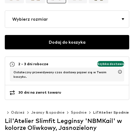
Wybierz rozmiar
Dodaj do koszyka
2 - 3 dni robocze
Szybka dostawa
Ostateczny przewidywany czas dostawy pojawi się w Twoim
koszyku.
30 dni na zwrot towaru
ęta
Odzież
Jeansy & spodnie
Spodnie
Lil'Atelier Spodnie
Lil'Atelier Slimfit Legginsy 'NBMKail' w
kolorze Oliwkowy, Jasnozielony