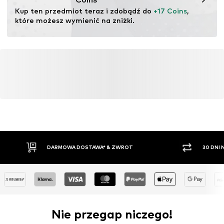
ekosystemów poprzez rolnictwo ekologiczne poprzez
Kup ten przedmiot teraz i zdobądź do 
+17 Coins
, 
rezygnację z modyfikacji genetycznych oraz ograniczenie
które możesz wymienić na zniżki.
zużycia wody i nawozów chemicznych.
Więcej
DARMOWA DOSTAWA* & ZWROT
30 DNI
Nie przegap niczego!