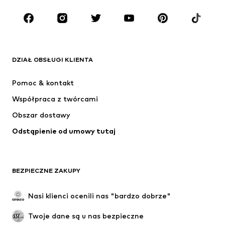
Dzieci (92-140 cm)
Młodzież (140-176 cm)
MARKI
ADIDAS ORIGINALS
Nike Sportswear
Next
ADIDAS SPORTSWEAR
DZIAŁ OBSŁUGI KLIENTA
NIKE
Jordan
Pomoc & kontakt
ADIDAS PERFORMANCE
SUPERFIT
Współpraca z twórcami
Obszar dostawy
Odstąpienie od umowy tutaj
BEZPIECZNE ZAKUPY
Nasi klienci ocenili nas "bardzo dobrze"
Twoje dane są u nas bezpieczne