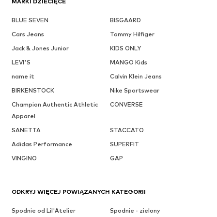
MARKI DZIECIĘCE
BLUE SEVEN
BISGAARD
Cars Jeans
Tommy Hilfiger
Jack & Jones Junior
KIDS ONLY
LEVI'S
MANGO Kids
name it
Calvin Klein Jeans
BIRKENSTOCK
Nike Sportswear
Champion Authentic Athletic
CONVERSE
Apparel
SANETTA
STACCATO
Adidas Performance
SUPERFIT
VINGINO
GAP
ODKRYJ WIĘCEJ POWIĄZANYCH KATEGORII
Spodnie od Lil'Atelier
Spodnie - zielony