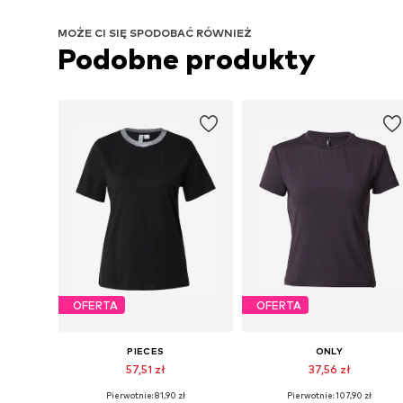
MOŻE CI SIĘ SPODOBAĆ RÓWNIEŻ
Podobne produkty
OFERTA
OFERTA
PIECES
ONLY
57,51 zł
37,56 zł
Pierwotnie: 81,90 zł
Pierwotnie: 107,90 zł
Dostępne rozmiary: XS, S, M, L, XXL
Dostępne w różnych rozmiarach