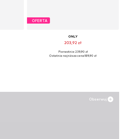
OFERTA
ONLY
203,92 zł
Pierwotnie: 239,90 zł
ch
Dostępne rozmiary: 36, 37, 38, 39, 40, 41
Ostatnia najniższa cena:
189,90 zł
Dodaj do koszyka
Obserwuj