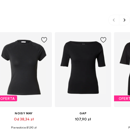
OFERTA
OFER
NOISY MAY
GAP
Od 38,34 zł
107,90 zł
Pierwotnie: 81,90 zł
P
Dostępne rozmiary: XS, S, M, XL
Dostępne rozmiary: XS, S, M, L, XL
Dostę