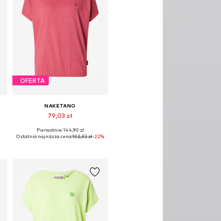
OFERTA
NAKETANO
79,03 zł
Pierwotnie: 144,90 zł
Dostępne rozmiary: S
Ostatnia najniższa cena:
102,32 zł
-22%
Dodaj do koszyka