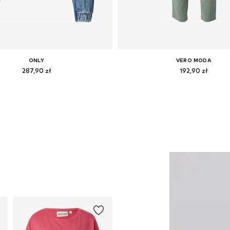
ONLY
VERO MODA
287,90 zł
192,90 zł
tępne rozmiary: XS, S, M, L, XL
Dostępne w różnych rozmiara
Dodaj do koszyka
Dodaj do koszyka