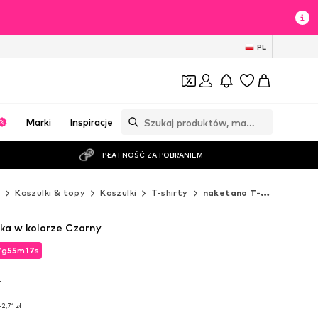
PL
Marki
Inspiracje
PŁATNOŚĆ ZA POBRANIEM
ż
Koszulki & topy
Koszulki
T-shirty
naketano T-shirty
ka w kolorze Czarny
7
g
55
m
16
s
7
g
55
m
16
s
T
T
2,71 zł
2,71 zł