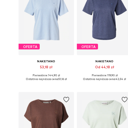
OFERTA
OFERTA
NAKETANO
NAKETANO
53,18 zł
Od 44,18 zł
Pierwotnie: 144,90 zł
Pierwotnie: 119,90 zł
Dostępne rozmiary: XS, S, L, XL, XXL
Dostępne rozmiary: L, XL, XXL
Ostatnia najniższa cena:
51,16 zł
Ostatnia najniższa cena:
42,54 zł
Dodaj do koszyka
Dodaj do koszyka