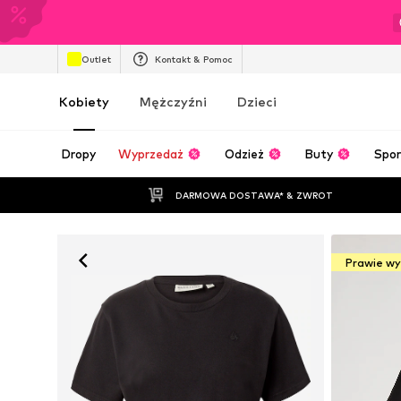
Outlet
Kontakt & Pomoc
Kobiety
Mężczyźni
Dzieci
Dropy
Wyprzedaż
Odzież
Buty
Spor
DARMOWA DOSTAWA* & ZWROT
Prawie w