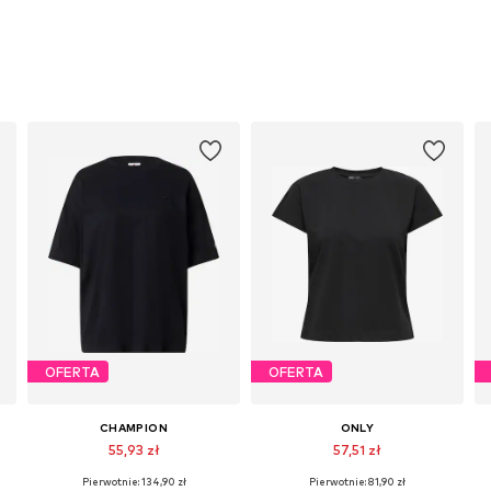
OFERTA
OFERTA
CHAMPION
ONLY
55,93 zł
57,51 zł
Pierwotnie: 134,90 zł
Pierwotnie: 81,90 zł
Dostępne rozmiary: XS, S, M
Dostępne rozmiary: XS, S, M, L, XL