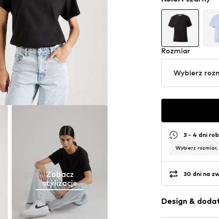
Rozmiar
Wybierz roz
3 - 4 dni ro
Wybierz rozmiar,
Zobacz
30 dni na z
stylizacje
Design & dodat