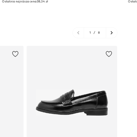
Ostatnia najniższa cena:
38,34 zł
Ostatn
Dodaj do koszyka
Dodaj do koszyka
Do
1
/
8