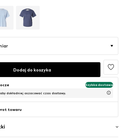
miar
Dodaj do koszyka
bocze
Szybka dostawa
 aby dokładniej oszacować czas dostawy.
wrot towaru
ki