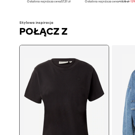
Ostatnia najniższa cena:
57,51 zł
Ostatnia najniższa cena:
43,16 zł
-13
Dodaj do koszyka
Dodaj do koszyka
Stylowa inspiracja
POŁĄCZ Z