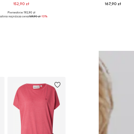
152,90 zł
167,90 zł
Pierwotnie: 192,90 zł
ostępne w różnych rozmiarach
Dostępne rozmiary: 36, 37, 3
atnia najniższa cena:
169,90 zł
-10%
Dodaj do koszyka
Dodaj do koszyka