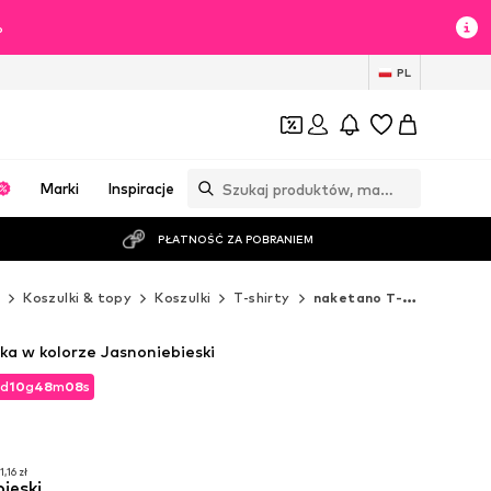
%
PL
Marki
Inspiracje
PŁATNOŚĆ ZA POBRANIEM
ż
Koszulki & topy
Koszulki
T-shirty
naketano T-shirty
ka w kolorze Jasnoniebieski
d
10
g
48
m
06
s
d
10
g
48
m
06
s
1,16 zł
bieski
1,16 zł