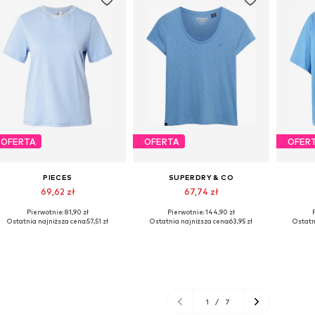
OFERTA
OFERTA
OFER
PIECES
SUPERDRY & CO
69,62 zł
67,74 zł
Pierwotnie: 81,90 zł
Pierwotnie: 144,90 zł
Dostępne rozmiary: XS, S, M, XL
Dostępne rozmiary: S, M, L, XL, XXL
Dostęp
Ostatnia najniższa cena:
57,51 zł
Ostatnia najniższa cena:
63,95 zł
Ostatn
Dodaj do koszyka
Dodaj do koszyka
Do
1
/
7