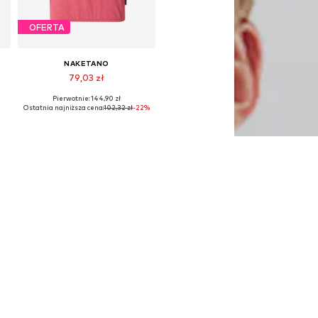
OFERTA
NAKETANO
79,03 zł
Pierwotnie: 144,90 zł
Dostępne rozmiary: S
Ostatnia najniższa cena:
102,32 zł
-22%
Dodaj do koszyka
OFERTA