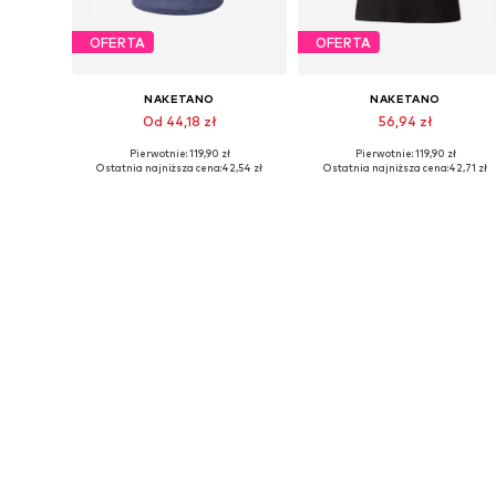
OFERTA
OFERTA
NAKETANO
NAKETANO
Od 44,18 zł
56,94 zł
Pierwotnie: 119,90 zł
Pierwotnie: 119,90 zł
Dostępne rozmiary: L, XL, XXL
Dostępne rozmiary: XS, S, XXL
Ostatnia najniższa cena:
42,54 zł
Ostatnia najniższa cena:
42,71 zł
Dodaj do koszyka
Dodaj do koszyka
WYPRZEDAŻ