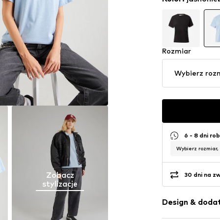
Rozmiar
Wybierz roz
6 - 8 dni ro
Wybierz rozmiar,
Zobacz
30 dni na z
stylizacje
Design & dodat