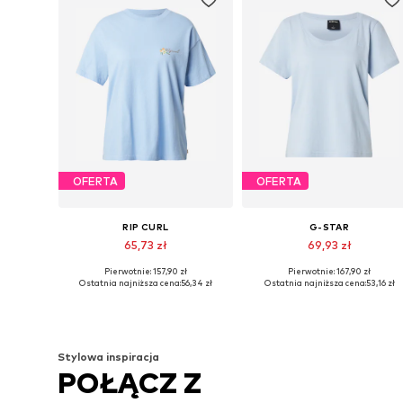
OFERTA
OFERTA
RIP CURL
G-STAR
65,73 zł
69,93 zł
Pierwotnie: 157,90 zł
Pierwotnie: 167,90 zł
Dostępne rozmiary: S, M
Dostępne rozmiary: XXS, XS, S, M
Ostatnia najniższa cena:
56,34 zł
Ostatnia najniższa cena:
53,16 zł
Dodaj do koszyka
Dodaj do koszyka
Stylowa inspiracja
POŁĄCZ Z