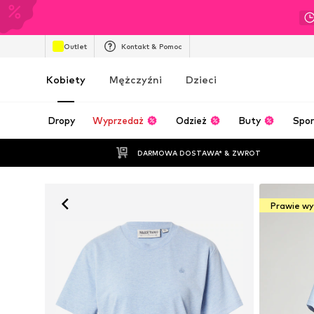
Outlet
Kontakt & Pomoc
Kobiety
Mężczyźni
Dzieci
Dropy
Wyprzedaż
Odzież
Buty
Spor
DARMOWA DOSTAWA* & ZWROT
Prawie w