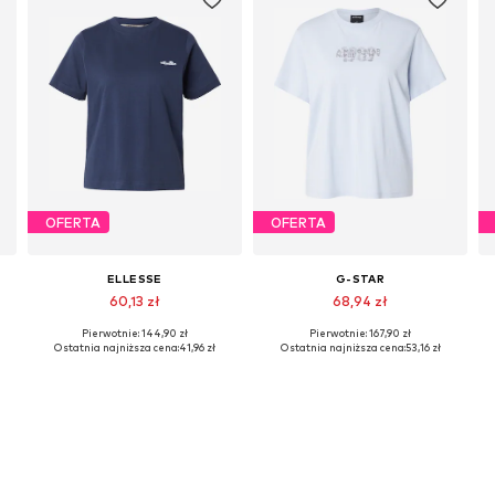
OFERTA
OFERTA
ELLESSE
G-STAR
60,13 zł
68,94 zł
Pierwotnie: 144,90 zł
Pierwotnie: 167,90 zł
, XXL
Dostępne rozmiary: XS, S, M, L
Dostępne rozmiary: XXS, XS, S, M, L, XL
Ostatnia najniższa cena:
41,96 zł
Ostatnia najniższa cena:
53,16 zł
Dodaj do koszyka
Dodaj do koszyka