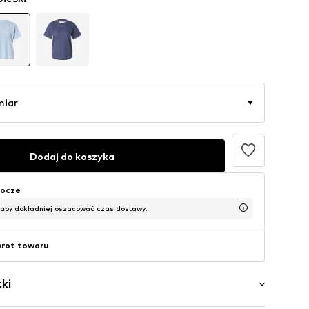
miar
Dodaj do koszyka
bocze
 aby dokładniej oszacować czas dostawy.
wrot towaru
ki