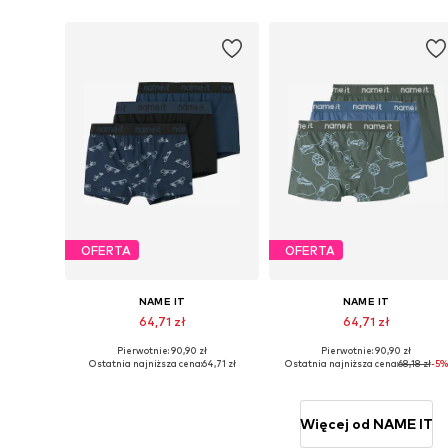
OFERTA
OFERTA
NAME IT
NAME IT
64,71 zł
64,71 zł
Pierwotnie: 90,90 zł
Pierwotnie: 90,90 zł
Dostępne w różnych rozmiarach
Dostępne w różnych rozmiarach
Ostatnia najniższa cena:
64,71 zł
Ostatnia najniższa cena:
68,18 zł
-5%
Dodaj do koszyka
Dodaj do koszyka
Więcej od NAME IT