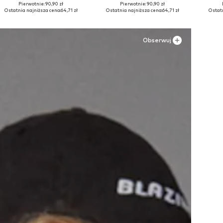
Pierwotnie: 90,90 zł
Pierwotnie: 90,90 zł
Dostępne w różnych rozmiarach
Dostępne w różnych rozmiarach
Ostatnia najniższa cena:
64,71 zł
Ostatnia najniższa cena:
64,71 zł
Ostatn
Dodaj do koszyka
Dodaj do koszyka
Do
Obserwuj