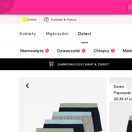
Outlet
Kontakt & Pomoc
Kobiety
Mężczyźni
Dzieci
Niemowlęta
Dziewczynki
Chłopcy
Mark
DARMOWA DOSTAWA* & ZWROT
Dzieci
Pięciopak
20,33 zł z