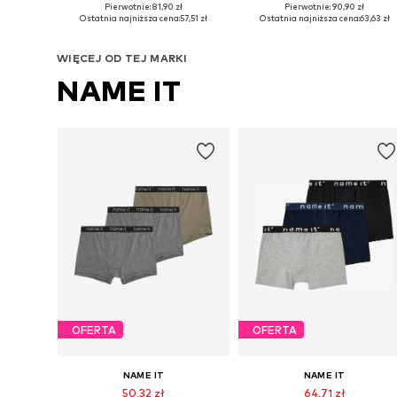
Pierwotnie: 81,90 zł
Pierwotnie: 90,90 zł
Dostępne w różnych rozmiarach
Dostępne w różnych rozmiarach
Ostatnia najniższa cena:
57,51 zł
Ostatnia najniższa cena:
63,63 zł
Dodaj do koszyka
Dodaj do koszyka
WIĘCEJ OD TEJ MARKI
NAME IT
OFERTA
OFERTA
NAME IT
NAME IT
50,32 zł
64,71 zł