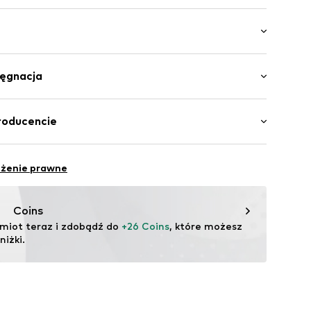
m odcieniu
ku
Pięciopak
lęgnacja
9wt3001000001
awełna, 5% Elastan
roducencie
ilhandels GmbH
eżenie prawne
.com
Coins
miot teraz i zdobądź do 
+26 Coins
, które możesz 
iżki.