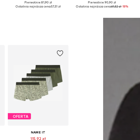
Pierwotnie: 81,90 zł
Pierwotnie: 90,90 zł
Dostępne w różnych rozmiarach
Dostępne w różnych rozmiarach
Ostatnia najniższa cena:
57,51 zł
Ostatnia najniższa cena:
61,52 zł
-18%
Dodaj do koszyka
Dodaj do koszyka
OFERTA
NAME IT
115,92 zł