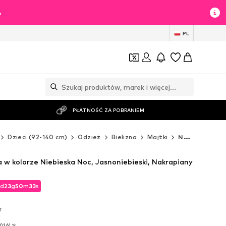
%
PL
PŁATNOŚĆ ZA POBRANIEM
Dzieci (92-140 cm)
Odzież
Bielizna
Majtki
NAME IT Majtki
 w kolorze Niebieska Noc, Jasnoniebieski, Nakrapiany
d
23
g
50
m
32
s
d
23
g
50
m
32
s
T
T
01,61 zł