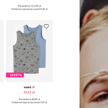
Pierwotnie: 144,90 zł
Dostępne w różnych rozmiarach
Ostatnia najniższa cena:
101,61 zł
Dodaj do koszyka
OFERTA
NAME IT
53,52 zł
Pierwotnie: 66,90 zł
Dostępne w różnych rozmiarach
Ostatnia najniższa cena:
47,61 zł
Dodaj do koszyka