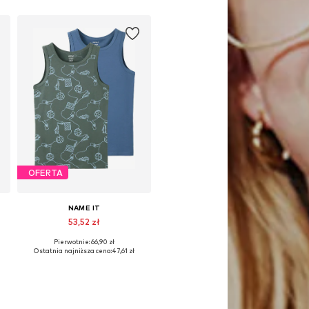
OFERTA
NAME IT
53,52 zł
Pierwotnie: 66,90 zł
Dostępne w różnych rozmiarach
Ostatnia najniższa cena:
47,61 zł
Dodaj do koszyka