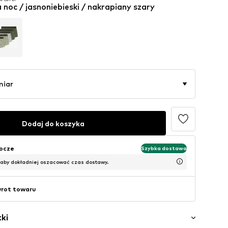
a noc / jasnoniebieski / nakrapiany szary
01,61 zł
miar
Dodaj do koszyka
bocze
Szybka dostawa
 aby dokładniej oszacować czas dostawy.
wrot towaru
ki