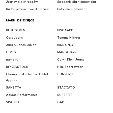
Jeansy dla chłopców
Spodenki dla niemowlaka
Kurtki przejściowe dla dzieci
Buty dla niemowląt
MARKI DZIECIĘCE
BLUE SEVEN
BISGAARD
Cars Jeans
Tommy Hilfiger
Jack & Jones Junior
KIDS ONLY
LEVI'S
MANGO Kids
name it
Calvin Klein Jeans
BIRKENSTOCK
Nike Sportswear
Champion Authentic Athletic
CONVERSE
Apparel
SANETTA
STACCATO
Adidas Performance
SUPERFIT
VINGINO
GAP