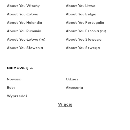
About You Włochy
About You Litwa
About You Łotwa
About You Belgia
About You Holandia
About You Portugalia
About You Rumunia
About You Estonia (ru)
About You Łotwa (ru)
About You Słowacja
About You Słowenia
About You Szwecja
NIEMOWLĘTA
Nowości
Odzież
Buty
Akcesoria
Wyprzedaż
Więcej
DZIEWCZYNKI
Dzieci (92-140 cm)
Młodzież (140-176 cm)