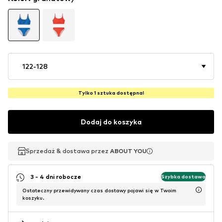
122-128
Tylko 1 sztuka dostępna!
Dodaj do koszyka
Sprzedaż & dostawa przez
Sprzedaż & dostawa przez
ABOUT YOU
ABOUT YOU
3 - 4 dni robocze
Szybka dostawa
Ostateczny przewidywany czas dostawy pojawi się w Twoim
koszyku.