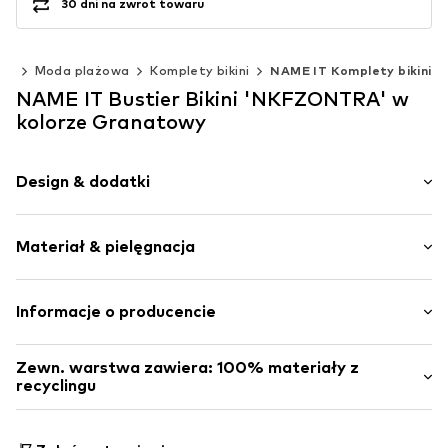
30 dni na zwrot towaru
eż
Moda plażowa
Komplety bikini
NAME IT Komplety bikini
NAME IT Bustier Bikini 'NKFZONTRA' w
kolorze Granatowy
Design & dodatki
W paski
Materiał & pielęgnacja
Bustier
Normalne ramiączka
Twardy w dotyku
Materiał: 84% Poliester - PES (z recyclingu), 16% Elastan
Informacje o producencie
Kraj pochodzenia: Chiny
Nr artykułu
NAIa36x001000001
Bestseller Textilhandels GmbH
Zewn. warstwa zawiera: 100% materiały z
Modering 1
recyclingu
22457 Hamburg
DE
Wykonane z:
Poliester z recyklingu
www.bestseller.com
Dowód:
Deklaracja dostawcy dotycząca niezależnego