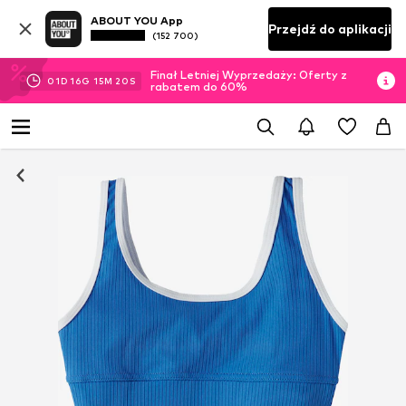
ABOUT YOU App
Przejdź do aplikacji
(152 700)
Finał Letniej Wyprzedaży: Oferty z
01
D
16
G
15
M
20
S
rabatem do 60%