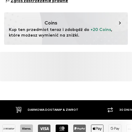
Zgłoś zastrzeżenie prawne
testu
Ten produkt zawiera materiały pochodzące z recyklingu
(pre- lub postkonsumenckie). Korzystanie z materiałów
Coins
pochodzących z recyklingu może zmniejszyć
Kup ten przedmiot teraz i zdobądź do 
+20 Coins
, 
zapotrzebowanie na surowce, uniknąć odpadów i chronić
które możesz wymienić na zniżki.
zasoby naturalne.
Więcej
DARMOWA DOSTAWA* & ZWROT
30 DNI