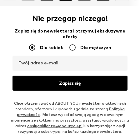
Nie przegap niczego!
Zapisz się do newslettera i otrzymuj ekskluzywne
oferty
Dla kobiet
Dla mężczyzn
Twój adres e-mail
Zapisz się
Chcę otrzymywać od ABOUT YOU newsletter o aktualnych
trendach, ofertach i kuponach zgodnie ze stroną
Polityka
prywatności
. Możesz wycofać swoją zgodę w dowolnym
momencie ze skutkiem na przyszłość, wysyłając wiadomość na
adres
obslugaklienta@aboutyou.pl
lub korzystając z opcji
rezygnacji z subskrypcji na końcu każdego newslettera.