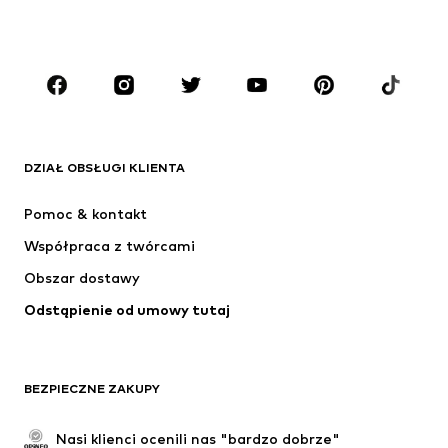
CHŁOPCY
Dzieci (92-140 cm)
Młodzież (140-176 cm)
MARKI
ADIDAS ORIGINALS
Nike Sportswear
Next
ADIDAS SPORTSWEAR
DZIAŁ OBSŁUGI KLIENTA
NIKE
ADIDAS PERFORMANCE
Pomoc & kontakt
SUPERFIT
NAME IT
Współpraca z twórcami
Obszar dostawy
Odstąpienie od umowy tutaj
BEZPIECZNE ZAKUPY
Nasi klienci ocenili nas "bardzo dobrze"