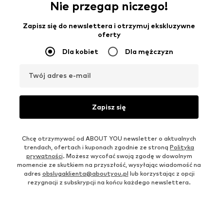
Nie przegap niczego!
Zapisz się do newslettera i otrzymuj ekskluzywne
oferty
Dla kobiet
Dla mężczyzn
Twój adres e-mail
Zapisz się
Chcę otrzymywać od ABOUT YOU newsletter o aktualnych
trendach, ofertach i kuponach zgodnie ze stroną
Polityka
prywatności
. Możesz wycofać swoją zgodę w dowolnym
momencie ze skutkiem na przyszłość, wysyłając wiadomość na
adres
obslugaklienta@aboutyou.pl
lub korzystając z opcji
rezygnacji z subskrypcji na końcu każdego newslettera.