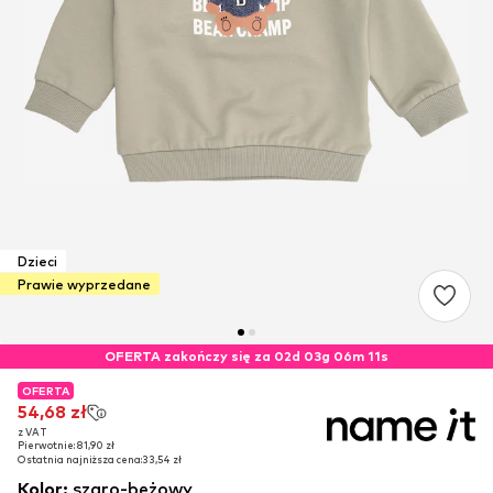
Dzieci
Prawie wyprzedane
OFERTA zakończy się za 02d 03g 06m 10s
OFERTA
OFERTA
54,68 zł
54,68 zł
z VAT
z VAT
Pierwotnie: 81,90 zł
Pierwotnie: 81,90 zł
Ostatnia najniższa cena:
Ostatnia najniższa cena:
33,54 zł
33,54 zł
Kolor
:
szaro-beżowy