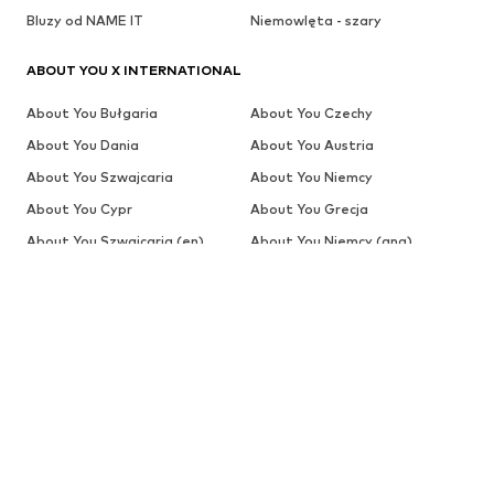
Bluzy od NAME IT
Niemowlęta - szary
ABOUT YOU X INTERNATIONAL
About You Bułgaria
About You Czechy
About You Dania
About You Austria
About You Szwajcaria
About You Niemcy
About You Cypr
About You Grecja
About You Szwajcaria (en)
About You Niemcy (ang)
About You Holandia (de)
About You Global (ang)
About You Hiszpania
About You Global (es)
About You Estonia
About You Finlandia
About You Belgia (fr)
About You Szwajcaria (fr)
About You Francja
About You Chorwacja
About You Węgry
About You Szwajcaria (it)
About You Włochy
About You Litwa