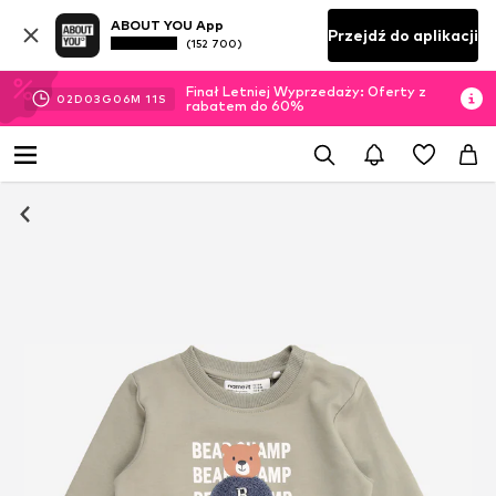
ABOUT YOU App
Przejdź do aplikacji
(152 700)
Finał Letniej Wyprzedaży: Oferty z
02
D
03
G
06
M
10
S
rabatem do 60%