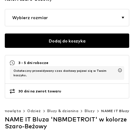
Wybierz rozmiar
Dodaj do koszyka
3 - 5 dni robocze
Ostateczny przewidywany czas dostawy pojawi się w Twoim
koszyku.
30 dni na zwrot towaru
iemowlęta
Odzież
Bluzy & dzianina
Bluzy
NAME IT Bluzy
NAME IT Bluza 'NBMDETROIT' w kolorze
Szaro-Beżowy