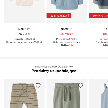
WYPRZEDAŻ
WYPRZED
NAME IT
NAME IT
NA
76,90 zł
50,90 zł
80,
Pierwotnie: 85,90 zł
Pierwotnie: 57,90 zł
Pierwotn
Ostatnia najniższa cena:
76,90 zł
Ostatnia najniższa cena:
Ostatnia n
52,11 zł
-2%
85,9
SKOMPLETUJ SWÓJ ZESTAW
Produkty uzupełniające