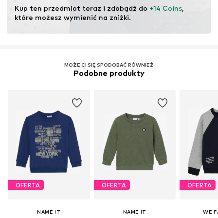
ekosystemów poprzez rolnictwo ekologiczne poprzez
Kup ten przedmiot teraz i zdobądź do 
+14 Coins
, 
rezygnację z modyfikacji genetycznych oraz ograniczenie
które możesz wymienić na zniżki.
zużycia wody i nawozów chemicznych.
Więcej
MOŻE CI SIĘ SPODOBAĆ RÓWNIEŻ
Podobne produkty
OFERTA
OFERTA
OFERTA
NAME IT
NAME IT
WE F