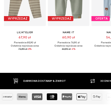
WYPRZEDAŻ
WYPRZEDAŻ
OFERTA
LIL'ATELIER
NAME IT
NA
67,90 zł
60,90 zł
54,
Pierwotnie: 85,90 zł
Pierwotnie: 76,90 zł
Pierwotni
Ostatnia najniższa cena:
Ostatnia najniższa cena:
Ostatnia najni
72,90 zł
-6%
63,90 zł
-4%
OWA DOSTAWA* & ZWROT
30 DNI NA ZWROT TOWARU