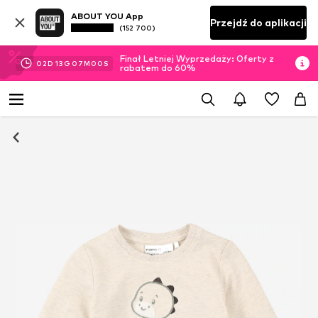
ABOUT YOU App
Przejdź do aplikacji
(152 700)
Finał Letniej Wyprzedaży: Oferty z
02
D
13
G
06
M
59
S
rabatem do 60%