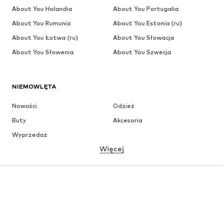
About You Holandia
About You Portugalia
About You Rumunia
About You Estonia (ru)
About You Łotwa (ru)
About You Słowacja
About You Słowenia
About You Szwecja
NIEMOWLĘTA
Nowości
Odzież
Buty
Akcesoria
Wyprzedaż
Więcej
DZIEWCZYNKI
Dzieci (92-140 cm)
Młodzież (140-176 cm)
CHŁOPCY
Dzieci (92-140 cm)
Młodzież (140-176 cm)