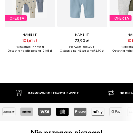
OFERTA
OFERTA
NAME IT
NAME IT
NA
101,61 zł
72,90 zł
101
Pierwotnie: 144,90 zł
Pierwotnie: 81,90 zł
Pierwotni
Ostatnia najniższa cena:
101,61 zł
Ostatnia najniższa cena:
72,90 zł
Ostatnia najni
WA* & ZWROT
30 DNI NA ZWROT TOWARU
Nie przegap niczego!