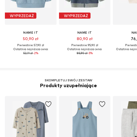
WYPRZEDAŻ
WYPRZEDAŻ
NAME IT
NAME IT
NA
50,90 zł
80,90 zł
76,
Pierwotnie: 57,90 zł
Pierwotnie: 95,90 zł
Pierwotn
Ostatnia najniższa cena:
Ostatnia najniższa cena:
Ostatnia najni
52,11 zł
-2%
85,90 zł
-5%
SKOMPLETUJ SWÓJ ZESTAW
Produkty uzupełniające