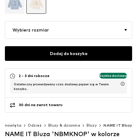
Wybierz rozmiar
Dodaj do koszyka
2 - 3 dni robocze
Szybka dostawa
Ostateczny przewidywany czas dostawy pojawi się w Twoim
koszyku.
30 dni na zwrot towaru
iemowlęta
Odzież
Bluzy & dzianina
Bluzy
NAME IT Bluzy
NAME IT Bluza 'NBMKNOP' w kolorze