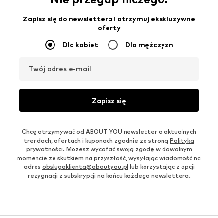
Zapisz się do newslettera i otrzymuj ekskluzywne
oferty
Dla kobiet
Dla mężczyzn
Twój adres e-mail
Zapisz się
Chcę otrzymywać od ABOUT YOU newsletter o aktualnych
trendach, ofertach i kuponach zgodnie ze stroną
Polityka
prywatności
. Możesz wycofać swoją zgodę w dowolnym
momencie ze skutkiem na przyszłość, wysyłając wiadomość na
adres
obslugaklienta@aboutyou.pl
lub korzystając z opcji
rezygnacji z subskrypcji na końcu każdego newslettera.