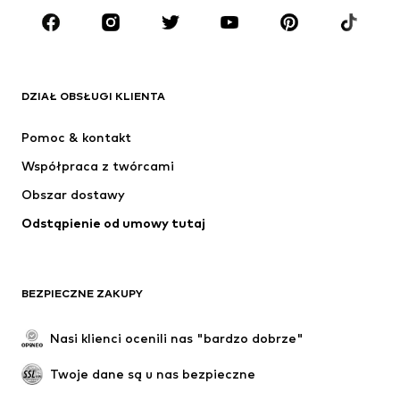
MARKI
ADIDAS ORIGINALS
Nike Sportswear
Next
ADIDAS SPORTSWEAR
DZIAŁ OBSŁUGI KLIENTA
NIKE
ADIDAS PERFORMANCE
Pomoc & kontakt
NAME IT
SUPERFIT
Współpraca z twórcami
Obszar dostawy
Odstąpienie od umowy tutaj
BEZPIECZNE ZAKUPY
Nasi klienci ocenili nas "bardzo dobrze"
Twoje dane są u nas bezpieczne