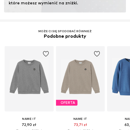
które możesz wymienić na zniżki.
MOŻE CI SIĘ SPODOBAĆ RÓWNIEŻ
Podobne produkty
OFERTA
NAME IT
NAME IT
NA
72,90 zł
73,71 zł
63,