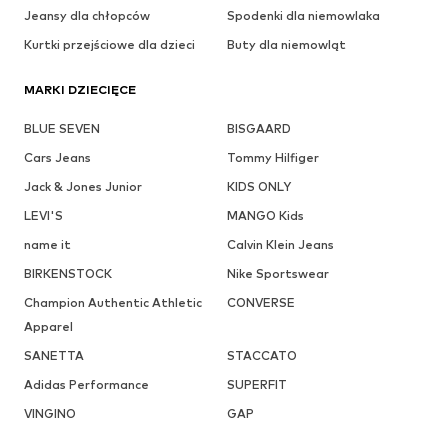
Jeansy dla chłopców
Spodenki dla niemowlaka
Kurtki przejściowe dla dzieci
Buty dla niemowląt
MARKI DZIECIĘCE
BLUE SEVEN
BISGAARD
Cars Jeans
Tommy Hilfiger
Jack & Jones Junior
KIDS ONLY
LEVI'S
MANGO Kids
name it
Calvin Klein Jeans
BIRKENSTOCK
Nike Sportswear
Champion Authentic Athletic
CONVERSE
Apparel
SANETTA
STACCATO
Adidas Performance
SUPERFIT
VINGINO
GAP