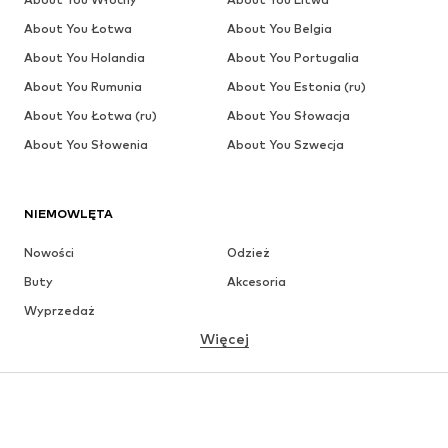
About You Łotwa
About You Belgia
About You Holandia
About You Portugalia
About You Rumunia
About You Estonia (ru)
About You Łotwa (ru)
About You Słowacja
About You Słowenia
About You Szwecja
NIEMOWLĘTA
Nowości
Odzież
Buty
Akcesoria
Wyprzedaż
Więcej
DZIEWCZYNKI
Dzieci (92-140 cm)
Młodzież (140-176 cm)
CHŁOPCY