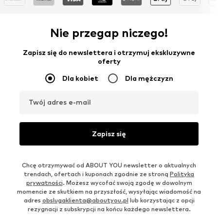
Nie przegap niczego!
Zapisz się do newslettera i otrzymuj ekskluzywne
oferty
Dla kobiet
Dla mężczyzn
Twój adres e-mail
Zapisz się
Chcę otrzymywać od ABOUT YOU newsletter o aktualnych
trendach, ofertach i kuponach zgodnie ze stroną
Polityka
prywatności
. Możesz wycofać swoją zgodę w dowolnym
momencie ze skutkiem na przyszłość, wysyłając wiadomość na
adres
obslugaklienta@aboutyou.pl
lub korzystając z opcji
rezygnacji z subskrypcji na końcu każdego newslettera.