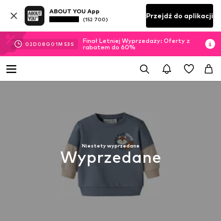
ABOUT YOU App
Przejdź do aplikacji
(152 700)
Finał Letniej Wyprzedaży: Oferty z
02
D
08
G
01
M
53
S
rabatem do 60%
Niestety wyprzedane
Wyprzedane