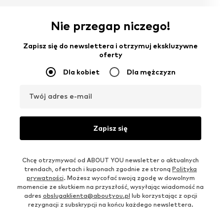
Nie przegap niczego!
Zapisz się do newslettera i otrzymuj ekskluzywne
oferty
Dla kobiet
Dla mężczyzn
Twój adres e-mail
Zapisz się
Chcę otrzymywać od ABOUT YOU newsletter o aktualnych
trendach, ofertach i kuponach zgodnie ze stroną
Polityka
prywatności
. Możesz wycofać swoją zgodę w dowolnym
momencie ze skutkiem na przyszłość, wysyłając wiadomość na
adres
obslugaklienta@aboutyou.pl
lub korzystając z opcji
rezygnacji z subskrypcji na końcu każdego newslettera.