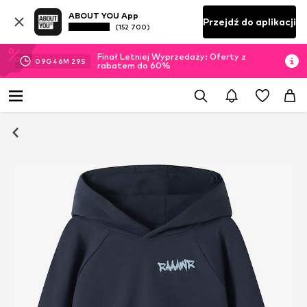
ABOUT YOU App
Przejdź do aplikacji
(152 700)
Finał Letniej Wyprzedaży: Oferty z
09
G
46
M
29
S
rabatem do 60%