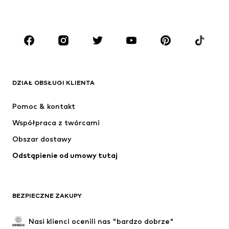
CHŁOPCY
Dzieci (92-140 cm)
Młodzież (140-176 cm)
MARKI
ADIDAS ORIGINALS
Nike Sportswear
Next
ADIDAS SPORTSWEAR
DZIAŁ OBSŁUGI KLIENTA
NIKE
ADIDAS PERFORMANCE
Pomoc & kontakt
Jordan
SUPERFIT
Współpraca z twórcami
Obszar dostawy
Odstąpienie od umowy tutaj
BEZPIECZNE ZAKUPY
Nasi klienci ocenili nas "bardzo dobrze"