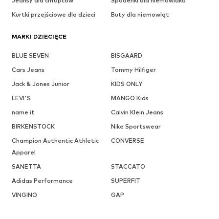
Jeansy dla chłopców
Spodenki dla niemowlaka
Kurtki przejściowe dla dzieci
Buty dla niemowląt
MARKI DZIECIĘCE
BLUE SEVEN
BISGAARD
Cars Jeans
Tommy Hilfiger
Jack & Jones Junior
KIDS ONLY
LEVI'S
MANGO Kids
name it
Calvin Klein Jeans
BIRKENSTOCK
Nike Sportswear
Champion Authentic Athletic
CONVERSE
Apparel
SANETTA
STACCATO
Adidas Performance
SUPERFIT
VINGINO
GAP