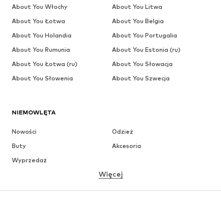
About You Włochy
About You Litwa
About You Łotwa
About You Belgia
About You Holandia
About You Portugalia
About You Rumunia
About You Estonia (ru)
About You Łotwa (ru)
About You Słowacja
About You Słowenia
About You Szwecja
NIEMOWLĘTA
Nowości
Odzież
Buty
Akcesoria
Wyprzedaż
Więcej
DZIEWCZYNKI
Dzieci (92-140 cm)
Młodzież (140-176 cm)