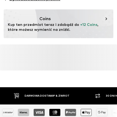
testu
Ten produkt zawiera materiały organiczne, których
uprawa ma na celu zachowanie zdrowia gleby i
Coins
ekosystemów poprzez rolnictwo ekologiczne poprzez
Kup ten przedmiot teraz i zdobądź do 
+12 Coins
, 
rezygnację z modyfikacji genetycznych oraz ograniczenie
które możesz wymienić na zniżki.
zużycia wody i nawozów chemicznych.
Więcej
DARMOWA DOSTAWA* & ZWROT
30 DNI