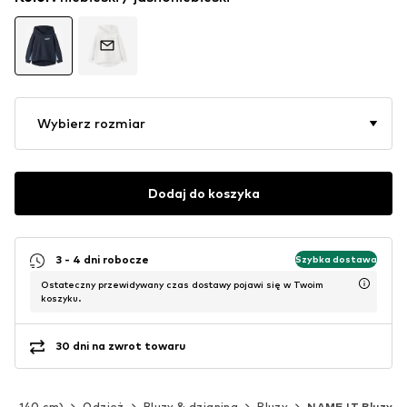
Wybierz rozmiar
Dodaj do koszyka
3 - 4 dni robocze
Szybka dostawa
Ostateczny przewidywany czas dostawy pojawi się w Twoim
koszyku.
30 dni na zwrot towaru
(92-140 cm)
Odzież
Bluzy & dzianina
Bluzy
NAME IT Bluzy