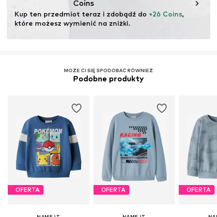
Coins
Kup ten przedmiot teraz i zdobądź do 
+26 Coins
, 
które możesz wymienić na zniżki.
MOŻE CI SIĘ SPODOBAĆ RÓWNIEŻ
Podobne produkty
OFERTA
OFERTA
OFERTA
NAME IT
NAME IT
NA