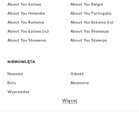
About You Łotwa
About You Belgia
About You Holandia
About You Portugalia
About You Rumunia
About You Estonia (ru)
About You Łotwa (ru)
About You Słowacja
About You Słowenia
About You Szwecja
NIEMOWLĘTA
Nowości
Odzież
Buty
Akcesoria
Wyprzedaż
Więcej
DZIEWCZYNKI
Dzieci (92-140 cm)
Młodzież (140-176 cm)
CHŁOPCY