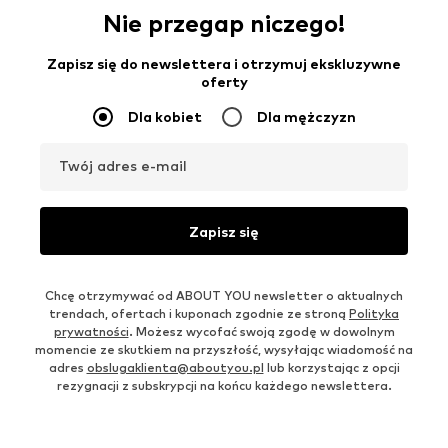
Nie przegap niczego!
Zapisz się do newslettera i otrzymuj ekskluzywne
oferty
Dla kobiet
Dla mężczyzn
Twój adres e-mail
Zapisz się
Chcę otrzymywać od ABOUT YOU newsletter o aktualnych
trendach, ofertach i kuponach zgodnie ze stroną
Polityka
prywatności
. Możesz wycofać swoją zgodę w dowolnym
momencie ze skutkiem na przyszłość, wysyłając wiadomość na
adres
obslugaklienta@aboutyou.pl
lub korzystając z opcji
rezygnacji z subskrypcji na końcu każdego newslettera.