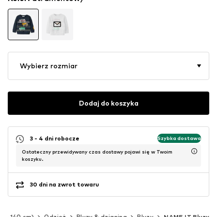
Wybierz rozmiar
Dodaj do koszyka
3 - 4 dni robocze
Szybka dostawa
Ostateczny przewidywany czas dostawy pojawi się w Twoim
koszyku.
30 dni na zwrot towaru
(92-140 cm)
Odzież
Bluzy & dzianina
Bluzy
NAME IT Bluzy