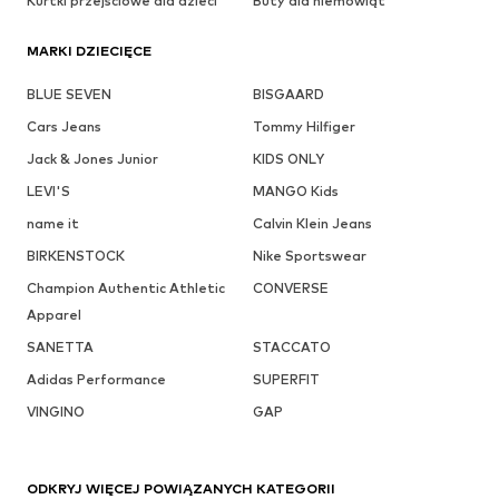
Kurtki przejściowe dla dzieci
Buty dla niemowląt
MARKI DZIECIĘCE
BLUE SEVEN
BISGAARD
Cars Jeans
Tommy Hilfiger
Jack & Jones Junior
KIDS ONLY
LEVI'S
MANGO Kids
name it
Calvin Klein Jeans
BIRKENSTOCK
Nike Sportswear
Champion Authentic Athletic
CONVERSE
Apparel
SANETTA
STACCATO
Adidas Performance
SUPERFIT
VINGINO
GAP
ODKRYJ WIĘCEJ POWIĄZANYCH KATEGORII