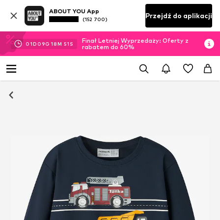
ABOUT YOU App
Przejdź do aplikacji
(152 700)
Finał Letniej Wyprzedaży: Oferty z
01
D
09
G
18
M
50
S
rabatem do 60%