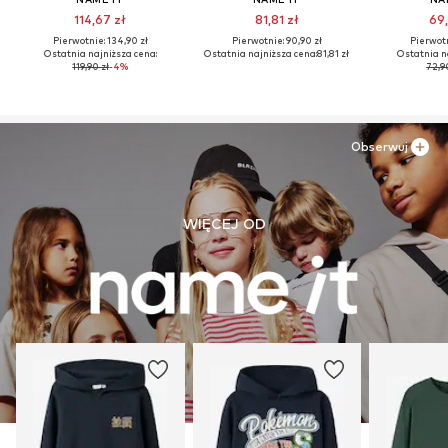
114,67 zł
81,81 zł
69,
Pierwotnie: 134,90 zł
Pierwotnie: 90,90 zł
Pierwotn
Ostatnia najniższa cena:
Ostatnia najniższa cena:
81,81 zł
Ostatnia n
119,90 zł
-4%
72,9
Obserwuj
WIĘCEJ OD