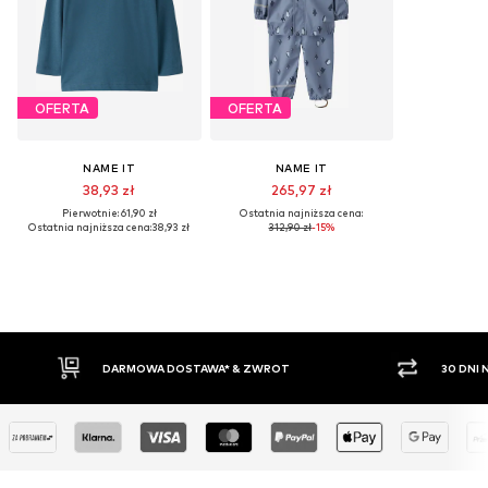
OFERTA
OFERTA
NAME IT
NAME IT
38,93 zł
265,97 zł
Pierwotnie: 61,90 zł
Ostatnia najniższa cena:
Ostatnia najniższa cena:
38,93 zł
312,90 zł
-15%
OSTAWA* & ZWROT
30 DNI NA ZWROT TOWARU