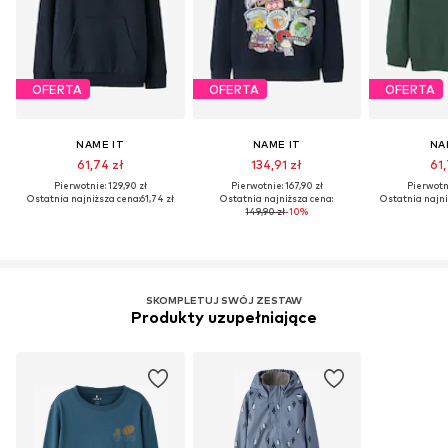
OFERTA
OFERTA
OFERTA
NAME IT
NAME IT
NA
61,74 zł
134,91 zł
61,
Pierwotnie: 129,90 zł
Pierwotnie: 167,90 zł
Pierwotni
Ostatnia najniższa cena:
61,74 zł
Ostatnia najniższa cena:
Ostatnia najni
149,90 zł
-10%
SKOMPLETUJ SWÓJ ZESTAW
Produkty uzupełniające