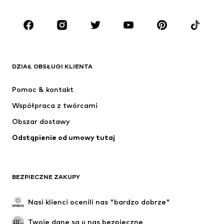
Dzieci (92-140 cm)
Młodzież (140-176 cm)
MARKI
ADIDAS ORIGINALS
Nike Sportswear
Next
ADIDAS SPORTSWEAR
DZIAŁ OBSŁUGI KLIENTA
NIKE
ADIDAS PERFORMANCE
Pomoc & kontakt
SUPERFIT
NAME IT
Współpraca z twórcami
Obszar dostawy
Odstąpienie od umowy tutaj
BEZPIECZNE ZAKUPY
Nasi klienci ocenili nas "bardzo dobrze"
Twoje dane są u nas bezpieczne