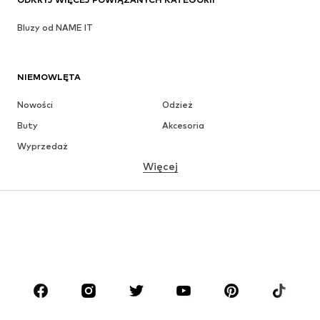
Bluzy od NAME IT
NIEMOWLĘTA
Nowości
Odzież
Buty
Akcesoria
Wyprzedaż
Więcej
DZIEWCZYNKI
Dzieci (92-140 cm)
Młodzież (140-176 cm)
CHŁOPCY
Dzieci (92-140 cm)
Młodzież (140-176 cm)
MARKI