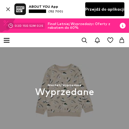
ABOUT YOU App
Przejdź do aplikacji
(152 700)
Finał Letniej Wyprzedaży: Oferty z
02
D
15
G
52
M
02
S
rabatem do 60%
Niestety wyprzedane
Wyprzedane