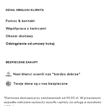
ADIDAS ORIGINALS
Nike Sportswear
Next
ADIDAS SPORTSWEAR
DZIAŁ OBSŁUGI KLIENTA
NIKE
ADIDAS PERFORMANCE
Pomoc & kontakt
NAME IT
SUPERFIT
Współpraca z twórcami
Obszar dostawy
Odstąpienie od umowy tutaj
BEZPIECZNE ZAKUPY
Nasi klienci ocenili nas "bardzo dobrze"
Twoje dane są u nas bezpieczne
*Darmowa dostawa przy zamówieniach od 99,90 zł. W przeciwnym
wypadku naliczane są koszty wysyłki i opłaty za usługę w wysokości