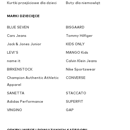
Kurtki przejściowe dla dzieci
Buty dla niemowląt
MARKI DZIECIĘCE
BLUE SEVEN
BISGAARD
Cars Jeans
Tommy Hilfiger
Jack & Jones Junior
KIDS ONLY
LEVI'S
MANGO Kids
name it
Calvin Klein Jeans
BIRKENSTOCK
Nike Sportswear
Champion Authentic Athletic
CONVERSE
Apparel
SANETTA
STACCATO
Adidas Performance
SUPERFIT
VINGINO
GAP
ODKRYJ WIĘCEJ POWIĄZANYCH KATEGORII