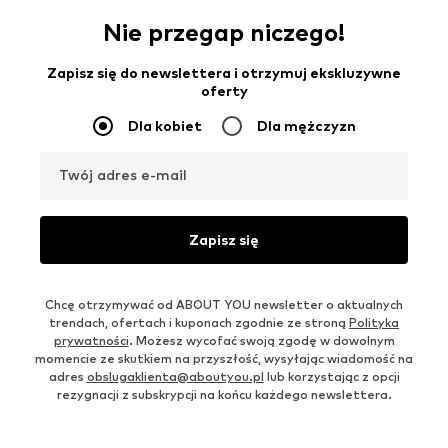
Nie przegap niczego!
Zapisz się do newslettera i otrzymuj ekskluzywne
oferty
Dla kobiet
Dla mężczyzn
Twój adres e-mail
Zapisz się
Chcę otrzymywać od ABOUT YOU newsletter o aktualnych
trendach, ofertach i kuponach zgodnie ze stroną
Polityka
prywatności
. Możesz wycofać swoją zgodę w dowolnym
momencie ze skutkiem na przyszłość, wysyłając wiadomość na
adres
obslugaklienta@aboutyou.pl
lub korzystając z opcji
rezygnacji z subskrypcji na końcu każdego newslettera.