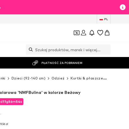
%
PL
PŁATNOŚĆ ZA POBRANIEM
nki
Dzieci (92-140 cm)
Odzież
Kurtki & płaszcze
Kurtki pol
olarowa 'NMFBulina' w kolorze Beżowy
2
d
11
g
56
m
52
s
2
d
11
g
56
m
52
s
T
T
9,56 zł
9,56 zł