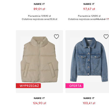
NAME IT
NAME IT
89,01 zł
97,67 zł
Pierwotnie: 109,90 zł
Pierwotnie: 129,90 zł
Dostępne rozmiary: 110, 116, 122-128
Dostępne ro
Ostatnia najniższa cena:
35,16 zł
Ostatnia najniższa cena:
110,42 zł
-11
Dodaj do koszyka
Dodaj do koszyka
WYPRZEDAŻ
OFERTA
NAME IT
NAME IT
124,90 zł
103,41 zł