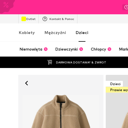
Outlet
Kontakt & Pomoc
Kobiety
Mężczyźni
Dzieci
Niemowlęta
Dziewczynki
Chłopcy
Mark
DARMOWA DOSTAWA* & ZWROT
Dzieci
Prawie w