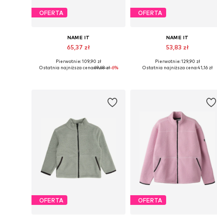
OFERTA
OFERTA
NAME IT
NAME IT
65,37 zł
53,83 zł
Pierwotnie: 109,90 zł
Pierwotnie: 129,90 zł
Dostępne rozmiary: 92, 98, 104, 110
Dostępne 
Ostatnia najniższa cena:
69,68 zł
-6%
Ostatnia najniższa cena:
41,16 zł
Dodaj do koszyka
Dodaj do koszyka
OFERTA
OFERTA