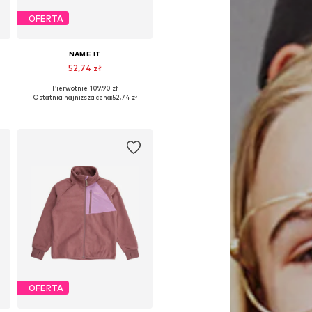
OFERTA
NAME IT
52,74 zł
Pierwotnie: 109,90 zł
rozmiary: 134-140, 146-152, 158-164
Dostępne rozmiary: 92, 98, 104, 110
Ostatnia najniższa cena:
52,74 zł
Dodaj do koszyka
OFERTA