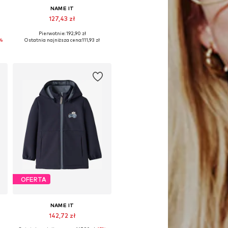
NAME IT
127,43 zł
Pierwotnie: 192,90 zł
zmiary: 146-152, 158-164
Dostępne rozmiary: 146, 152, 158, 164
%
Ostatnia najniższa cena:
111,93 zł
Dodaj do koszyka
OFERTA
NAME IT
142,72 zł