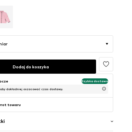
miar
Dodaj do koszyka
bocze
Szybka dostawa
 aby dokładniej oszacować czas dostawy.
wrot towaru
ki