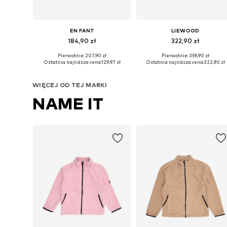
EN FANT
LIEWOOD
184,90 zł
322,90 zł
Pierwotnie: 207,90 zł
Pierwotnie: 359,90 zł
Dostępne w różnych rozmiarach
Dostępne w różnych rozmiarach
Ostatnia najniższa cena:
129,97 zł
Ostatnia najniższa cena:
322,90 zł
Dodaj do koszyka
Dodaj do koszyka
WIĘCEJ OD TEJ MARKI
NAME IT