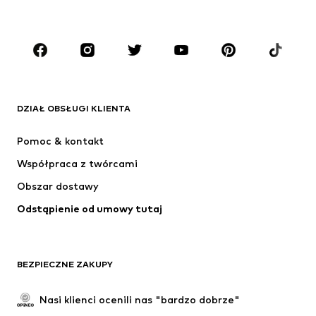
Dzieci (92-140 cm)
Młodzież (140-176 cm)
MARKI
ADIDAS ORIGINALS
Nike Sportswear
Next
ADIDAS SPORTSWEAR
DZIAŁ OBSŁUGI KLIENTA
NIKE
Jordan
Pomoc & kontakt
ADIDAS PERFORMANCE
NAME IT
Współpraca z twórcami
Obszar dostawy
Odstąpienie od umowy tutaj
BEZPIECZNE ZAKUPY
Nasi klienci ocenili nas "bardzo dobrze"