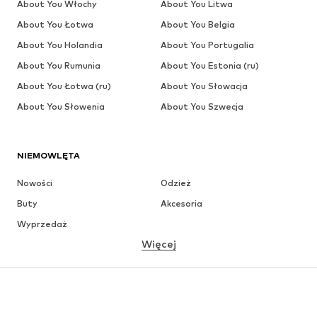
About You Włochy
About You Litwa
About You Łotwa
About You Belgia
About You Holandia
About You Portugalia
About You Rumunia
About You Estonia (ru)
About You Łotwa (ru)
About You Słowacja
About You Słowenia
About You Szwecja
NIEMOWLĘTA
Nowości
Odzież
Buty
Akcesoria
Wyprzedaż
Więcej
DZIEWCZYNKI
Dzieci (92-140 cm)
Młodzież (140-176 cm)
CHŁOPCY