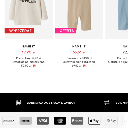
WYPRZEDAŻ
OFERTA
NAME IT
NAME IT
NA
47,90 zł
65,61 zł
72,
Pierwotnie: 57,90 zł
Pierwotnie: 81,90 zł
Pierwotn
Ostatnia najniższa cena:
Ostatnia najniższa cena:
Ostatnia najni
50,90 zł
-5%
69,62 zł
-5%
30 DNI NA ZWROT TOWARU
PŁAT