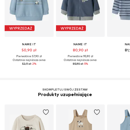
WYPRZEDAŻ
WYPRZEDAŻ
NAME IT
NAME IT
NA
50,90 zł
80,90 zł
81,
Pierwotnie: 57,90 zł
Pierwotnie: 95,90 zł
Ostatnia najniższa cena:
Ostatnia najniższa cena:
52,11 zł
-2%
85,90 zł
-5%
SKOMPLETUJ SWÓJ ZESTAW
Produkty uzupełniające