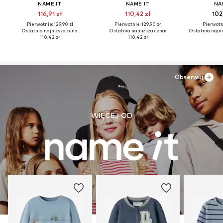
NAME IT
NAME IT
NA
116,91 zł
110,42 zł
102
Pierwotnie: 129,90 zł
Pierwotnie: 129,90 zł
Pierwotni
Ostatnia najniższa cena:
Ostatnia najniższa cena:
Ostatnia najni
110,42 zł
110,42 zł
Obserwuj
WIĘCEJ OD