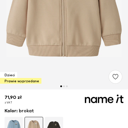
Dzieci
Prawie wyprzedane
71,90 zł
71,90 zł
z VAT
z VAT
Kolor
:
brokat