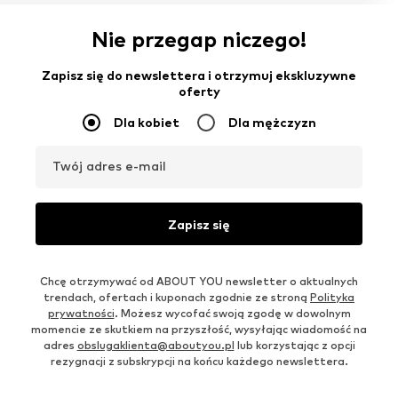
Nie przegap niczego!
Zapisz się do newslettera i otrzymuj ekskluzywne
oferty
Dla kobiet
Dla mężczyzn
Twój adres e-mail
Zapisz się
Chcę otrzymywać od ABOUT YOU newsletter o aktualnych
trendach, ofertach i kuponach zgodnie ze stroną
Polityka
prywatności
. Możesz wycofać swoją zgodę w dowolnym
momencie ze skutkiem na przyszłość, wysyłając wiadomość na
adres
obslugaklienta@aboutyou.pl
lub korzystając z opcji
rezygnacji z subskrypcji na końcu każdego newslettera.