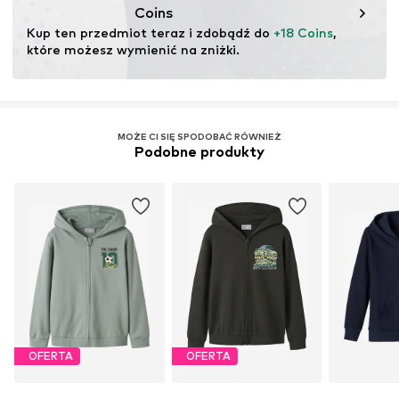
uprawa ma na celu zachowanie zdrowia gleby i
Coins
ekosystemów poprzez rolnictwo ekologiczne poprzez
Kup ten przedmiot teraz i zdobądź do 
+18 Coins
, 
rezygnację z modyfikacji genetycznych oraz ograniczenie
które możesz wymienić na zniżki.
zużycia wody i nawozów chemicznych.
Więcej
MOŻE CI SIĘ SPODOBAĆ RÓWNIEŻ
Podobne produkty
OFERTA
OFERTA