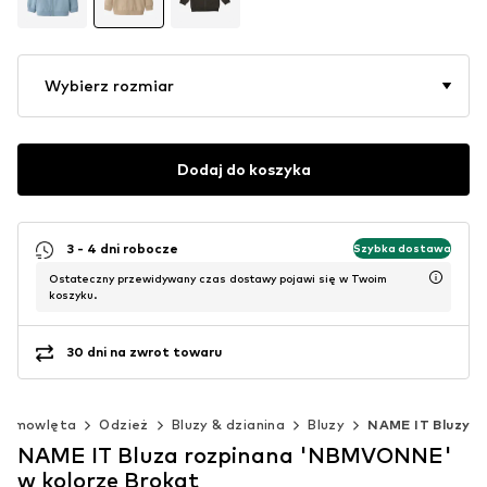
Wybierz rozmiar
Dodaj do koszyka
3 - 4 dni robocze
Szybka dostawa
Ostateczny przewidywany czas dostawy pojawi się w Twoim
koszyku.
30 dni na zwrot towaru
iemowlęta
Odzież
Bluzy & dzianina
Bluzy
NAME IT Bluzy
NAME IT Bluza rozpinana 'NBMVONNE'
w kolorze Brokat