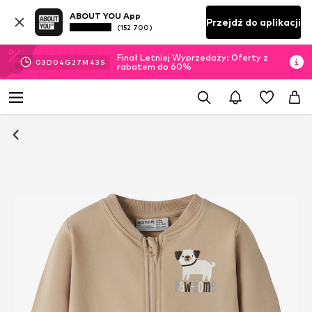
ABOUT YOU App
Przejdź do aplikacji
(152 700)
Finał Letniej Wyprzedaży: Oferty z
03
D
04
G
27
M
43
S
rabatem do 60%