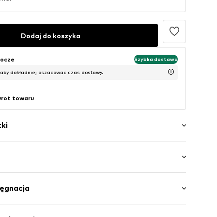
Dodaj do koszyka
bocze
Szybka dostawa
 aby dokładniej oszacować czas dostawy.
wrot towaru
ki
lt
wa: Długi rękaw
ściągaczem
lęgnacja
gość normalna
ję
y krój
szywki
awełna (z upraw ekologicznych), 5% Elastan