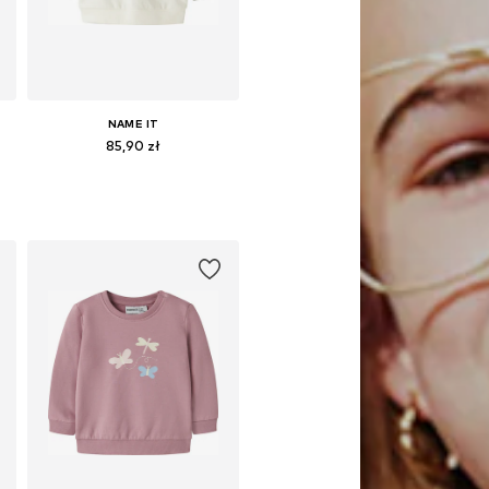
NAME IT
85,90 zł
74, 80, 86
Dostępne rozmiary: 56, 62, 68, 74, 80, 86
Dodaj do koszyka