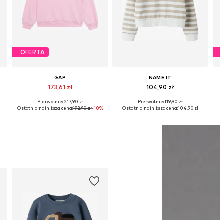
OFERTA
GAP
NAME IT
173,61 zł
104,90 zł
Pierwotnie: 217,90 zł
Pierwotnie: 119,90 zł
Dostępne w różnych rozmiarach
Dostępne w różnych rozmiarach
Ostatnia najniższa cena:
192,90 zł
-10%
Ostatnia najniższa cena:
104,90 zł
Dodaj do koszyka
Dodaj do koszyka