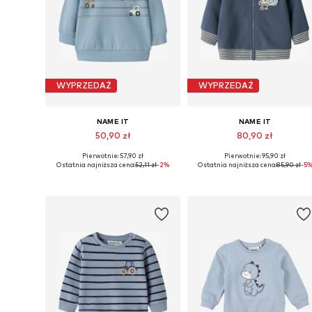
WYPRZEDAŻ
WYPRZEDAŻ
NAME IT
NAME IT
50,90 zł
80,90 zł
Pierwotnie: 57,90 zł
Pierwotnie: 95,90 zł
Dostępne rozmiary: 56, 62, 68, 74, 80, 86
Dostępne rozmiary: 56, 62, 68, 
Ostatnia najniższa cena:
52,11 zł
-2%
Ostatnia najniższa cena:
85,90 zł
-5
Dodaj do koszyka
Dodaj do koszyka