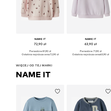
NAME IT
NAME IT
72,90 zł
63,90 zł
Pierwotnie: 81,90 zł
Pierwotnie: 71,90 zł
Dostępne w różnych rozmiarach
Dostępne w różnych rozmiarach
Ostatnia najniższa cena:
72,90 zł
Ostatnia najniższa cena:
63,90 zł
Dodaj do koszyka
Dodaj do koszyka
WIĘCEJ OD TEJ MARKI
NAME IT