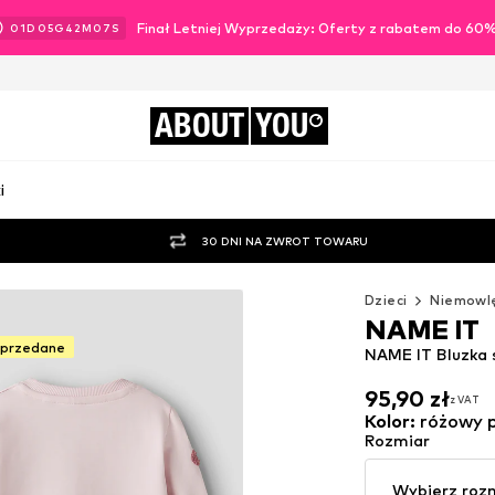
Finał Letniej Wyprzedaży: Oferty z rabatem do 60
01
D
05
G
42
M
05
S
ABOUT
YOU
i
30 DNI NA ZWROT TOWARU
Dzieci
Niemowl
NAME IT
yprzedane
NAME IT Bluzka 
95,90 zł
z VAT
95,90 zł
z VAT
Kolor
:
różowy 
Rozmiar
Wybierz roz