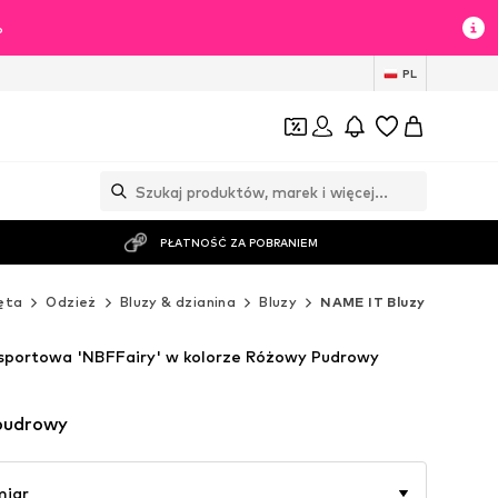
%
PL
PŁATNOŚĆ ZA POBRANIEM
ęta
Odzież
Bluzy & dzianina
Bluzy
NAME IT Bluzy
sportowa 'NBFFairy' w kolorze Różowy Pudrowy
pudrowy
miar