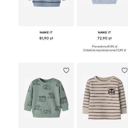
NAME IT
NAME IT
81,90 zł
72,90 zł
Pierwotnie: 81,90 zł
Dostępne rozmiary: 56, 62, 68, 74, 80, 86
Dostępne rozmiary: 56, 62, 68, 
Ostatnia najniższa cena:
72,90 zł
Dodaj do koszyka
Dodaj do koszyka