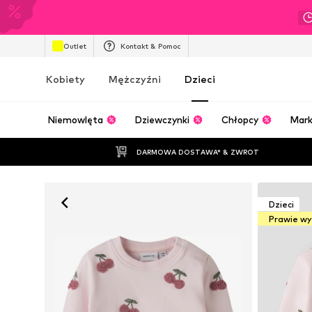
Outlet
Kontakt & Pomoc
Kobiety
Mężczyźni
Dzieci
Niemowlęta
Dziewczynki
Chłopcy
Mark
DARMOWA DOSTAWA* & ZWROT
Dzieci
Prawie w