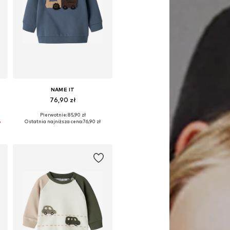
NAME IT
76,90 zł
Pierwotnie: 85,90 zł
74, 80, 86
Dostępne rozmiary: 56, 62, 68, 74, 80, 86
%
Ostatnia najniższa cena:
76,90 zł
Dodaj do koszyka