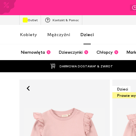
Outlet
Kontakt & Pomoc
Kobiety
Mężczyźni
Dzieci
Niemowlęta
Dziewczynki
Chłopcy
Mark
DARMOWA DOSTAWA* & ZWROT
Dzieci
Prawie w