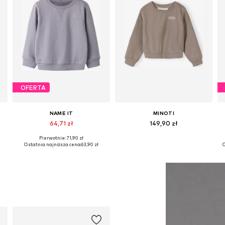
OFERTA
NAME IT
MINOTI
64,71 zł
149,90 zł
Pierwotnie: 71,90 zł
Dostępne w różnych rozmiarach
Dostępne w różnych rozmiarach
Ostatnia najniższa cena:
63,90 zł
O
Dodaj do koszyka
Dodaj do koszyka