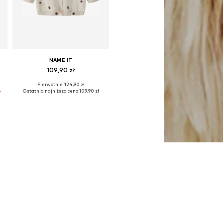
NAME IT
109,90 zł
Pierwotnie: 124,90 zł
74, 80, 86
Dostępne rozmiary: 56, 62, 68, 74, 80, 86
%
Ostatnia najniższa cena:
109,90 zł
Dodaj do koszyka