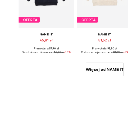
OFERTA
OFERTA
NAME IT
NAME IT
45,81 zł
81,52 zł
Pierwotnie: 57,90 zł
Pierwotnie: 95,90 zł
Dostępne rozmiary: 56, 62, 68, 74, 80, 86
Dostępne rozmiary: 56, 62, 68, 
Ostatnia najniższa cena:
50,90 zł
-10%
Ostatnia najniższa cena:
85,90 zł
-5
Dodaj do koszyka
Dodaj do koszyka
Więcej od NAME IT