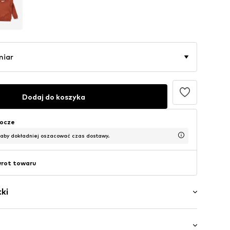
miar
Dodaj do koszyka
bocze
 aby dokładniej oszacować czas dostawy.
wrot towaru
ki
ory