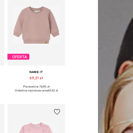
OFERTA
NAME IT
69,21 zł
Pierwotnie: 76,90 zł
Dostępne rozmiary: 50, 56, 62, 68, 74, 86
Ostatnia najniższa cena:
61,52 zł
Dodaj do koszyka