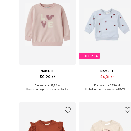
OFERTA
NAME IT
NAME IT
50,90 zł
86,31 zł
Pierwotnie: 57,90 zł
Pierwotnie: 95,90 zł
Dostępne rozmiary: 56, 62, 68, 74, 80, 86
Dostępne w różnych rozmiarach
Ostatnia najniższa cena:
50,90 zł
Ostatnia najniższa cena:
85,90 zł
Dodaj do koszyka
Dodaj do koszyka