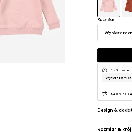
Rozmiar
Wybierz roz
5 - 7 dni ro
Wybierz rozmiar,
30 dni na z
Design & dodat
Jednolite kol
Rozmiar & krój
Dres