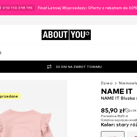
Finał Letniej Wyprzedaży: Oferty z rabatem do 60
01
D
11
G
31
M
17
S
ABOUT
YOU
i
30 DNI NA ZWROT TOWARU
Dzieci
Niemowl
NAME IT
yprzedane
NAME IT Bluzka
85,90 zł
z VA
85,90 zł
z VA
Pierwotnie: 95,90 zł
Ostatnia najniższa cena:
8
Pierwotnie: 95,90 zł
Kolor
:
stary ró
Ostatnia najniższa cena:
8