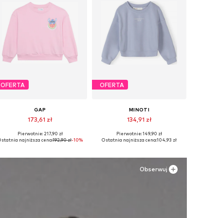
OFERTA
OFERTA
GAP
MINOTI
173,61 zł
134,91 zł
Pierwotnie: 217,90 zł
Pierwotnie: 149,90 zł
Dostępne w różnych rozmiarach
Dostępne w różnych rozmiarach
statnia najniższa cena:
192,90 zł
-10%
Ostatnia najniższa cena:
104,93 zł
Dodaj do koszyka
Dodaj do koszyka
Obserwuj