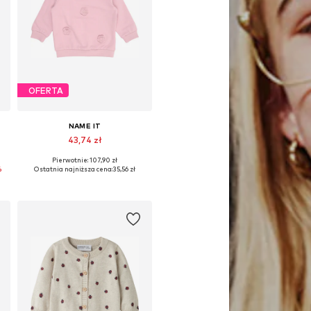
OFERTA
NAME IT
43,74 zł
Pierwotnie: 107,90 zł
74, 80, 86
Dostępne rozmiary: 56, 62, 68, 74, 80
%
Ostatnia najniższa cena:
35,56 zł
Dodaj do koszyka