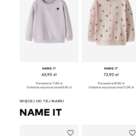
NAME IT
NAME IT
63,90 zł
72,90 zł
Pierwotnie: 71,90 zł
Pierwotnie: 81,90 zł
Dostępne w różnych rozmiarach
Dostępne w różnych rozmiarach
Ostatnia najniższa cena:
63,90 zł
Ostatnia najniższa cena:
72,90 zł
Dodaj do koszyka
Dodaj do koszyka
WIĘCEJ OD TEJ MARKI
NAME IT