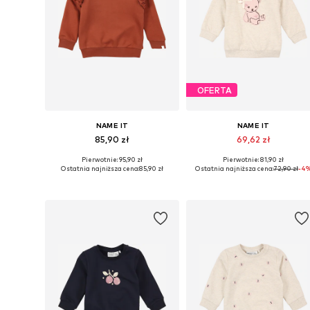
OFERTA
NAME IT
NAME IT
85,90 zł
69,62 zł
Pierwotnie: 95,90 zł
Pierwotnie: 81,90 zł
Dostępne rozmiary: 56, 62, 68, 74, 80, 86
Dostępne rozmiary: 56, 62, 68, 
Ostatnia najniższa cena:
85,90 zł
Ostatnia najniższa cena:
72,90 zł
-4
Dodaj do koszyka
Dodaj do koszyka