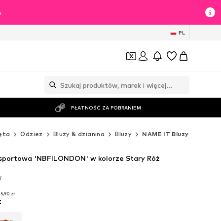
%
PL
PŁATNOŚĆ ZA POBRANIEM
ęta
Odzież
Bluzy & dzianina
Bluzy
NAME IT Bluzy
 sportowa 'NBFILONDON' w kolorze Stary Róż
T
T
5,90 zł
ż
5,90 zł